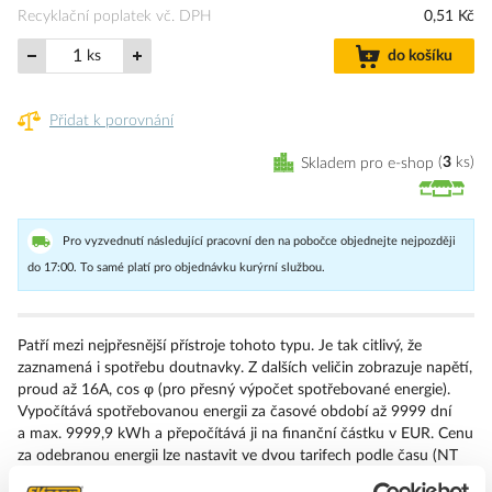
Recyklační poplatek vč. DPH
0,51 Kč
ks
do košíku
Přidat k porovnání
Skladem pro e-shop
3
ks
Pro vyzvednutí následující pracovní den na pobočce objednejte nejpozději
do 17:00. To samé platí pro objednávku kurýrní službou.
Patří mezi nejpřesnější přístroje tohoto typu. Je tak citlivý, že
zaznamená i spotřebu doutnavky. Z dalších veličin zobrazuje napětí,
proud až 16A, cos φ (pro přesný výpočet spotřebované energie).
Vypočítává spotřebovanou energii za časové období až 9999 dní
a max. 9999,9 kWh a přepočítává ji na finanční částku v EUR. Cenu
za odebranou energii lze nastavit ve dvou tarifech podle času (NT
a VT).