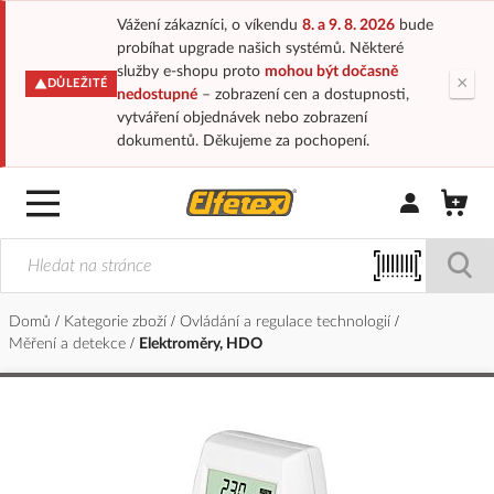
Vážení zákazníci, o víkendu
8. a 9. 8. 2026
bude
probíhat upgrade našich systémů. Některé
služby e-shopu proto
mohou být dočasně
×
DŮLEŽITÉ
nedostupné
– zobrazení cen a dostupnosti,
vytváření objednávek nebo zobrazení
dokumentů. Děkujeme za pochopení.
Přihlásit/Regi
Domů
Kategorie zboží
Ovládání a regulace technologií
Měření a detekce
Elektroměry, HDO
Přeskočit
na
konec
galerie