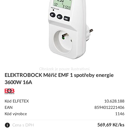
s
obrázky
Přeskočit
Obrázek je pouze ilustrativní.
na
ELEKTROBOCK Měřič EMF 1 spotřeby energie
začátek
3600W 16A
galerie
s
obrázky
Kód ELFETEX
10.628.188
EAN
8594012221406
Kód výrobce
1146
569,69 Kč/ks
Cena s DPH