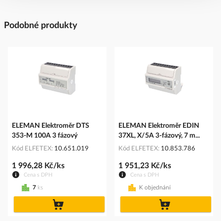
Podobné produkty
ELEMAN Elektroměr DTS
ELEMAN Elektroměr EDIN
353-M 100A 3 fázový
37XL, X/5A 3-fázový, 7 m...
Kód ELFETEX
10.651.019
Kód ELFETEX
10.853.786
1 996,28 Kč/ks
1 951,23 Kč/ks
Cena s DPH
Cena s DPH
7
ks
K objednání
do
do
košíku
košíku