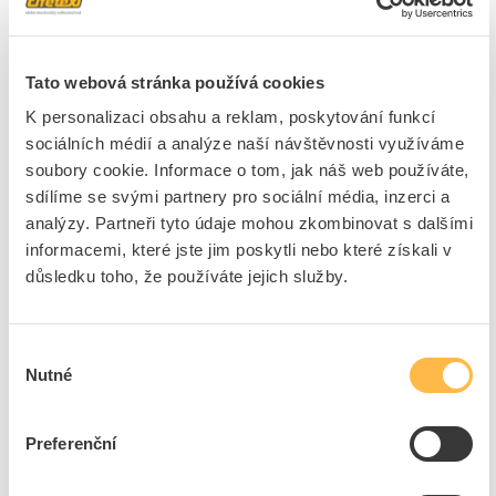
Zálohovací baterie (vyměnitelné) umožní uchování dat a nastavení
po dobu delší jak 3 měsíce. Přesnost měření je +-1%. Zásuvka je
vybavena dětskou pojistkou.
Tato webová stránka používá cookies
zobrazuje aktuální čas, napětí a frekvenci sítě, proud a příkon
spotřebiče, účiník
K personalizaci obsahu a reklam, poskytování funkcí
zaznamenává maximální příkon a spotřebu el.energie za dobu
sociálních médií a analýze naší návštěvnosti využíváme
připojení
soubory cookie. Informace o tom, jak náš web používáte,
lze nastavit 2 tarify (dvě různé ceny pro určité hodiny/dny)
sdílíme se svými partnery pro sociální média, inzerci a
analýzy. Partneři tyto údaje mohou zkombinovat s dalšími
Přesnost měřícího přístroje je uvedena v tabulce, ale není úředně
informacemi, které jste jim poskytli nebo které získali v
ověřena a garantována, jako je tomu např. u elektroměru. Proto
důsledku toho, že používáte jejich služby.
považujte naměřené hodnoty pouze za orientační zjištění spotřeby.
Značka
ELEKTROBOCK
Výběr
Nutné
souhlasu
Elektroměry
Maximální proud
16 A
Preferenční
Stupeň krytí (IP)
IP20