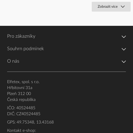
Zobrazit více
Pro zákazníky
Souhrn podmínek
O nás
Elfetex, spol. s r.o.
Hřbitovní 31a
Plzeň 312 00
Česká republika
IČO: 40524485
DIČ: CZ40524485
GPS: 49.75348, 13.43168
Kontakt e-shop: