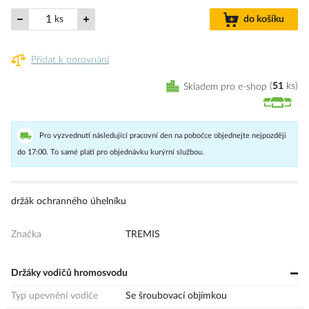
ks
do košíku
Přidat k porovnání
Skladem pro e-shop
51
ks
Pro vyzvednutí následující pracovní den na pobočce objednejte nejpozději
do 17:00. To samé platí pro objednávku kurýrní službou.
držák ochranného úhelníku
Značka
TREMIS
Držáky vodičů hromosvodu
Typ upevnění vodiče
Se šroubovací objímkou