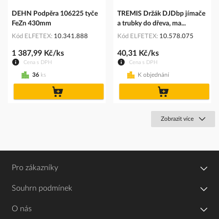
DEHN Podpěra 106225 tyče
TREMIS Držák DJDbp jímače
FeZn 430mm
a trubky do dřeva, ma...
Kód ELFETEX
10.341.888
Kód ELFETEX
10.578.075
1 387,99 Kč/ks
40,31 Kč/ks
Cena s DPH
Cena s DPH
36
ks
K objednání
do
do
košíku
košíku
Zobrazit více
Pro zákazníky
Souhrn podmínek
O nás