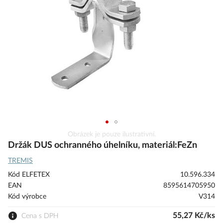
s
obrázky
Přeskočit
Obrázek je pouze ilustrativní.
na
Držák DUS ochranného úhelníku, materiál:FeZn
začátek
TREMIS
galerie
s
Kód ELFETEX
10.596.334
obrázky
EAN
8595614705950
Kód výrobce
V314
55,27 Kč/ks
Cena s DPH