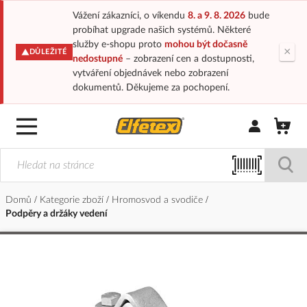
Vážení zákazníci, o víkendu
8. a 9. 8. 2026
bude
probíhat upgrade našich systémů. Některé
služby e-shopu proto
mohou být dočasně
×
DŮLEŽITÉ
nedostupné
– zobrazení cen a dostupnosti,
vytváření objednávek nebo zobrazení
dokumentů. Děkujeme za pochopení.
Přihlásit/Regi
Domů
Kategorie zboží
Hromosvod a svodiče
Podpěry a držáky vedení
Přeskočit
na
konec
galerie