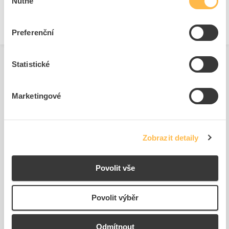
Nutné
souhlasu
Preferenční
Statistické
Související produkty
Marketingové
Zobrazit detaily
Povolit vše
TREMIS Návlečka č.1 k
Úhelník OU 1,7 ochranný,
Povolit výběr
očíslování zemničů, 1 ks,...
materiál:FeZn
Kód ELFETEX
10.940.721
Kód ELFETEX
10.046.505
Odmítnout