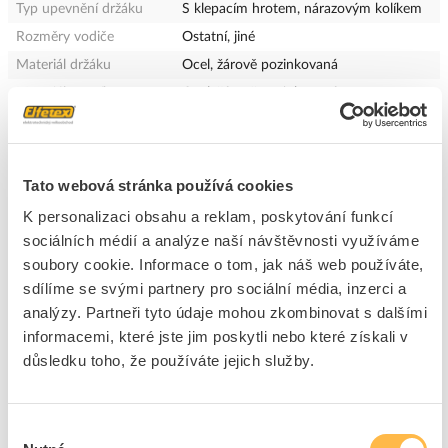
Typ upevnění držáku
S klepacím hrotem, nárazovým kolíkem
Rozměry vodiče
Ostatní, jiné
Materiál držáku
Ocel, žárově pozinkovaná
Materiál nosníku
Ocel, žárově pozinkovaná
Materiál úchytu
Ocel, žárově pozinkovaná
Materiál spodní části
Ocel, žárově pozinkovaná
Tato webová stránka používá cookies
+
Odpovědnost za produkt
K personalizaci obsahu a reklam, poskytování funkcí
GPSR Details
sociálních médií a analýze naší návštěvnosti využíváme
Tremis s.r.o.
soubory cookie. Informace o tom, jak náš web používáte,
Adresa: č.p. 28, 420 02 Lukavec, Česká republika
sdílíme se svými partnery pro sociální média, inzerci a
Telefon: 416 531 460
analýzy. Partneři tyto údaje mohou zkombinovat s dalšími
E-mail:
info@tremis.cz
Ke stažení
informacemi, které jste jim poskytli nebo které získali v
www.tremis.cz
důsledku toho, že používáte jejich služby.
Bezpečnostní dokumenty
Výběr
Bezpečnostní dokument.pdf