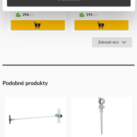
4,61 Kč/ks
293,43 Kč/ks
Cena s DPH
Cena s DPH
296
ks
191
ks
do
do
košíku
košíku
Zobrazit více
Podobné produkty