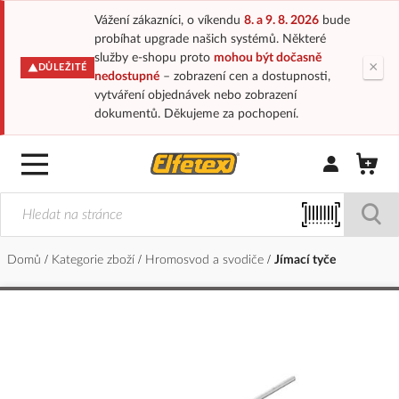
Vážení zákazníci, o víkendu
8. a 9. 8. 2026
bude
probíhat upgrade našich systémů. Některé
služby e-shopu proto
mohou být dočasně
×
DŮLEŽITÉ
nedostupné
– zobrazení cen a dostupnosti,
vytváření objednávek nebo zobrazení
dokumentů. Děkujeme za pochopení.
Přihlásit/Regi
Domů
Kategorie zboží
Hromosvod a svodiče
Jímací tyče
Přeskočit
na
konec
galerie
s