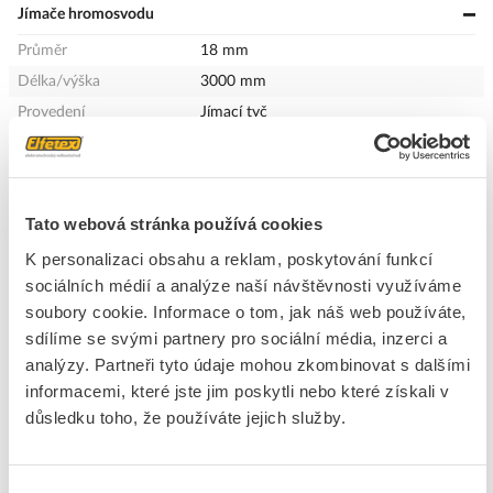
Jímače hromosvodu
Průměr
18 mm
Délka/výška
3000 mm
Provedení
Jímací tyč
Materiál
Hliníková slitina
Povrchová úprava
Bez povrchové úpravy
Připojení
Kruhový vodič
Tato webová stránka používá cookies
K personalizaci obsahu a reklam, poskytování funkcí
+
Odpovědnost za produkt
sociálních médií a analýze naší návštěvnosti využíváme
GPSR Details
soubory cookie. Informace o tom, jak náš web používáte,
Tremis s.r.o.
sdílíme se svými partnery pro sociální média, inzerci a
Adresa: č.p. 28, 420 02 Lukavec, Česká republika
analýzy. Partneři tyto údaje mohou zkombinovat s dalšími
Telefon: 416 531 460
informacemi, které jste jim poskytli nebo které získali v
E-mail:
info@tremis.cz
Ke stažení
důsledku toho, že používáte jejich služby.
www.tremis.cz
Bezpečnostní dokumenty