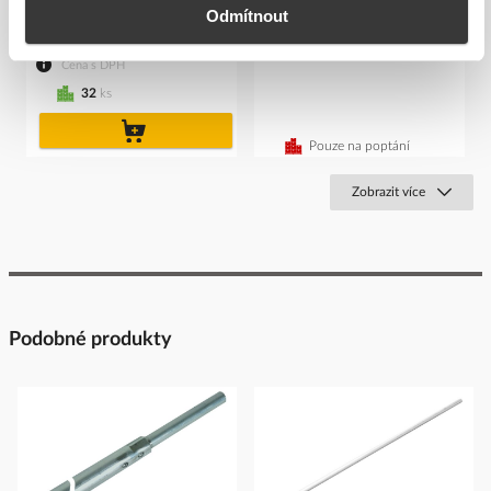
Kód ELFETEX
10.576.237
Odmítnout
Kód ELFETEX
10.513.730
501,05 Kč/ks
Cena s DPH
32
ks
do
košíku
Pouze na poptání
Zobrazit více
Podobné produkty