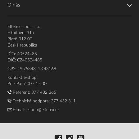
O nás
Elfetex, spol. s r.o.
Hřbitovní 31a
Plzeň 312 00
Česká republika
IČO: 40524485
DIČ: CZ40524485
GPS: 49.75348, 13.43168
Kontakt e-shop:
Po - Pá: 7:00 - 15:30
Referent:
377 432 365
Technická podpora: 377 432 311
E-mail:
eshop@elfetex.cz