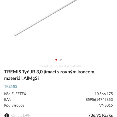
obrázky
Přeskočit
Obrázek je pouze ilustrativní.
na
TREMIS Tyč JR 3,0 jímací s rovným koncem,
začátek
materiál: AlMgSi
galerie
TREMIS
s
obrázky
Kód ELFETEX
10.566.175
EAN
8595614743853
Kód výrobce
VN3015
736,91 Kč/ks
Cena s DPH