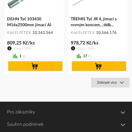
DEHN Tyč 103430
TREMIS Tyč JR 4, jímací s
M16x2500mm jímací Al
rovným koncem, , délk...
Kód ELFETEX
10.342.564
Kód ELFETEX
10.566.176
809,25 Kč/ks
978,72 Kč/ks
Cena s DPH
Cena s DPH
1
ks
17
ks
do
do
košíku
košíku
Zobrazit více
Pro zákazníky
Souhrn podmínek