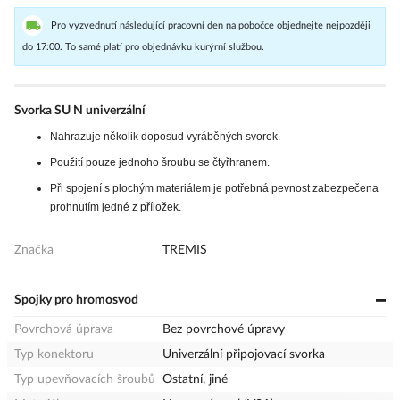
Pro vyzvednutí následující pracovní den na pobočce objednejte nejpozději
do 17:00. To samé platí pro objednávku kurýrní službou.
Svorka SU N univerzální
Nahrazuje několik doposud vyráběných svorek.
Použití pouze jednoho šroubu se čtyřhranem.
Při spojení s plochým materiálem je potřebná pevnost zabezpečena
prohnutím jedné z příložek.
Značka
TREMIS
Spojky pro hromosvod
Povrchová úprava
Bez povrchové úpravy
Typ konektoru
Univerzální připojovací svorka
Typ upevňovacích šroubů
Ostatní, jiné