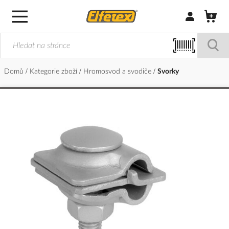
Přihlásit/Regi
Domů
Kategorie zboží
Hromosvod a svodiče
Svorky
Přeskočit
na
konec
galerie
s
obrázky