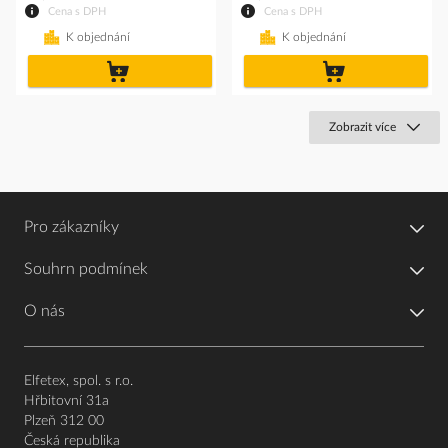
Cena s DPH
Cena s DPH
K objednání
K objednání
do
do
košíku
košíku
Zobrazit více
Pro zákazníky
Souhrn podmínek
O nás
Elfetex, spol. s r.o.
Hřbitovní 31a
Plzeň 312 00
Česká republika