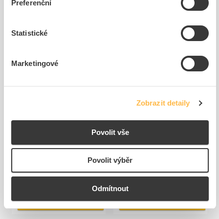
Preferenční
Související produkty
Statistické
Marketingové
Zobrazit detaily
TREMIS Návlečka č.3 k
TREMIS Návlečka č.1 k
Povolit vše
očíslování zemničů, 1 ks,...
očíslování zemničů, 1 ks,...
Kód ELFETEX
10.940.723
Kód ELFETEX
10.940.721
Povolit výběr
4,61 Kč/ks
4,61 Kč/ks
Cena s DPH
Cena s DPH
168
ks
301
ks
Odmítnout
do
do
košíku
košíku