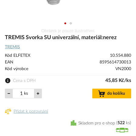
Přeskočit
Obrázek je pouze ilustrativní.
na
TREMIS Svorka SU univerzální, materiál:nerez
začátek
TREMIS
galerie
s
Kód ELFETEX
10.554.880
obrázky
EAN
8595614730013
Kód výrobce
VN2000
45,85 Kč/ks
Cena s DPH
ks
do košíku
Přidat k porovnání
Skladem pro e-shop
522
ks