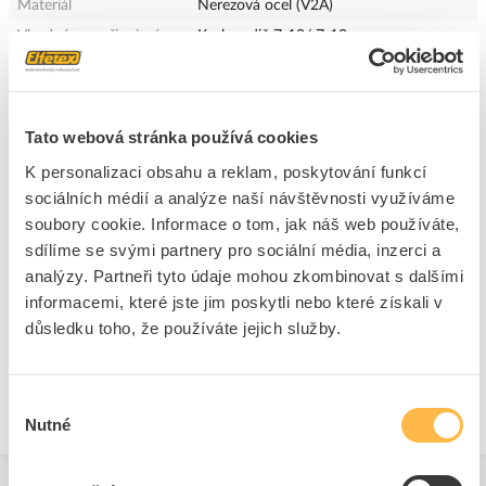
Materiál
Nerezová ocel (V2A)
Vhodné pro připojení
Kruh.vodič 7-10/ 7-10
+
Odpovědnost za produkt
GPSR Details
Tato webová stránka používá cookies
Tremis s.r.o.
K personalizaci obsahu a reklam, poskytování funkcí
Adresa: č.p. 28, 420 02 Lukavec, Česká republika
sociálních médií a analýze naší návštěvnosti využíváme
Telefon: 416 531 460
soubory cookie. Informace o tom, jak náš web používáte,
E-mail:
info@tremis.cz
Ke stažení
sdílíme se svými partnery pro sociální média, inzerci a
www.tremis.cz
analýzy. Partneři tyto údaje mohou zkombinovat s dalšími
informacemi, které jste jim poskytli nebo které získali v
Bezpečnostní dokumenty
důsledku toho, že používáte jejich služby.
Bezpečnostní dokument.pdf
Výběr
Nutné
souhlasu