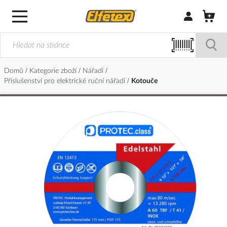
Přihlásit/Regi
Domů
Kategorie zboží
Nářadí
Příslušenství pro elektrické ruční nářadí
Kotouče
Přeskočit
na
konec
galerie
s
obrázky