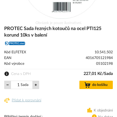
Přeskočit
Obrázek je pouze ilustrativní.
na
PROTEC Sada řezných kotoučů na ocel PTI125
začátek
korund 10ks v balení
galerie
s
obrázky
Kód ELFETEX
10.541.502
EAN
4016705121984
Kód výrobce
05102198
227,01 Kč/Sada
Cena s DPH
Sada
do košíku
Přidat k porovnání
K objednání
Přibližný termín dodání.
Na dotaz