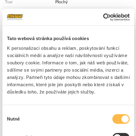
Tvar
Plochý
Max. počet otáček
12550 1/min
Vhodný pro provoz za
Ne
mokra
Vhodné pro plast
Ne
Tato webová stránka používá cookies
Vhodné pro asfalt
Ne
K personalizaci obsahu a reklam, poskytování funkcí
Vhodné pro pálené cihly
Ne
sociálních médií a analýze naší návštěvnosti využíváme
Vhodné pro beton
Ne
soubory cookie. Informace o tom, jak náš web používáte,
Vhodné pro beton /
Ne
sdílíme se svými partnery pro sociální média, inzerci a
betonové tvarovky
analýzy. Partneři tyto údaje mohou zkombinovat s dalšími
Vhodné pro vyztužený
Ne
informacemi, které jste jim poskytli nebo které získali v
beton
důsledku toho, že používáte jejich služby.
Vhodné pro tvrdé horniny
Ne
Vhodné pro
Ne
vápenopískové cihly
Výběr
Nutné
souhlasu
Vhodné pro keramiku
Ne
Vhodné pro kov
Ano