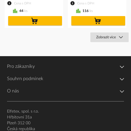
Cena s DPH
Cena s DPH
44
ks
116
ks
do
do
košíku
košíku
Zobrazit více
Pro zákazníky
Souhrn podmínek
O nás
Elfetex, spol. s r.o.
Hřbitovní 31a
Plzeň 312 00
Česká republika