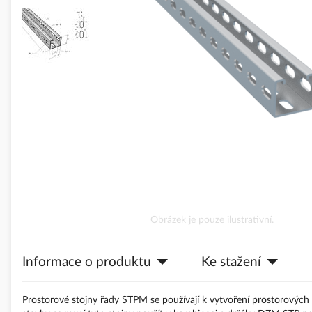
obrázky
Přeskočit
Obrázek je pouze ilustrativní.
na
začátek
Informace o produktu
Ke stažení
galerie
s
obrázky
Prostorové stojny řady STPM se používají k vytvoření prostorových