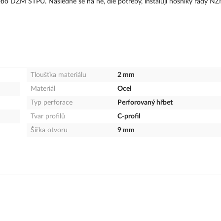
ebo DZM STPU. Následně se na ně, dle potřeby, instalují nosníky řady 
Tloušťka materiálu
2 mm
Materiál
Ocel
Typ perforace
Perforovaný hřbet
Tvar profilů
C-profil
Šířka otvoru
9 mm