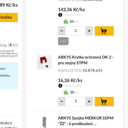
89 Kč/ks
143,36 Kč/ks
Cena s DPH
 košíku
61
ks
do
košíku
+12
shop
4
ks
ostupné
pobočkách
ARKYS Krytka ochranná OK 2 -
pro stojny STPM
očce
Kód ELFETEX
10.878.655
jednávku
16,26 Kč/ks
Cena s DPH
10
ks
do
košíku
ARKYS Spojka MERKUR SSPM
strukce
"ŽZ" - k prodloužení ...