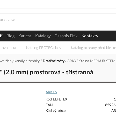
ři
Blog
Kariéra
Katalogy
Časopis Elfík
Kontakty
tovoltaika
Katalog PROTEC.class
Katalog ochrany před blesk
vé žlaby kanály a žebříky
Drátěné rošty
ARKYS Stojna MERKUR STPM 20
2,0 mm) prostorová - třístranná
ARKYS
Kód ELFETEX
1
EAN
85926
Kód výrobce
AR