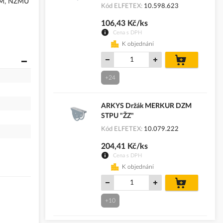
NZM, NZMU
Kód ELFETEX
10.598.623
106,43 Kč/ks
Cena s DPH
K objednání
do
košíku
+24
ARKYS Držák MERKUR DZM
STPU "ŽZ"
Kód ELFETEX
10.079.222
204,41 Kč/ks
Cena s DPH
K objednání
do
košíku
+10