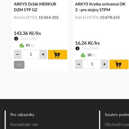
ARKYS Držák MERKUR
ARKYS Krytka ochranná OK
DZM STP GZ
2 - pro stojny STPM
Kód ELFETEX
10.064.302
Kód ELFETEX
10.878.655
143,36 Kč/ks
Cena s DPH
16,26 Kč/ks
61
ks
Cena s DPH
do
10
ks
košíku
do
+12
koš
Pro zákazníky
Souhrn podm
Kontaktujte nás
Obchodní pod