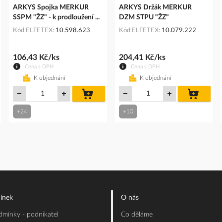
ARKYS Spojka MERKUR
ARKYS Držák MERKUR
SSPM "ŽZ" - k prodloužení ...
DZM STPU "ŽZ"
Kód ELFETEX
10.598.623
Kód ELFETEX
10.079.222
106,43 Kč/ks
204,41 Kč/ks
Cena s DPH
Cena s DPH
K objednání
K objednání
do
do
košíku
košíku
+24
+10
íku
ínek
O nás
mínky - podnikatel
Co děláme