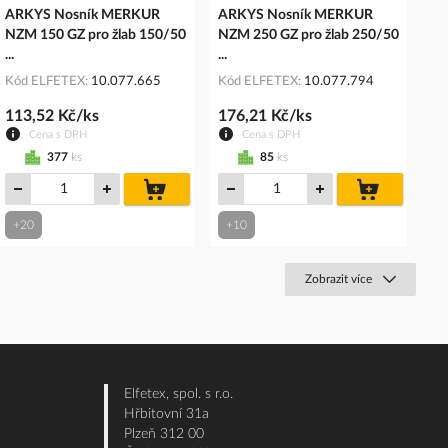
ARKYS Nosník MERKUR
ARKYS Nosník MERKUR
NZM 150 GZ pro žlab 150/50
NZM 250 GZ pro žlab 250/50
...
...
Kód ELFETEX
10.077.665
Kód ELFETEX
10.077.794
113,52 Kč/ks
176,21 Kč/ks
Cena s DPH
Cena s DPH
377
ks
85
ks
do
do
košíku
košíku
+20
+10
Zobrazit více
Elfetex, spol. s r.o.
Hřbitovní 31a
Plzeň 312 00