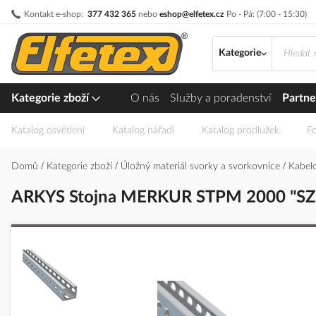
Přejít
Kontakt e-shop:
377 432 365
nebo
eshop@elfetex.cz
Po - Pá: (7:00 - 15:30)
na
obsah
Kategorie
Kategorie zboží
O nás
Služby a poradenství
Partne
Katalog osvětlení
Katalog nářadí
Katalog prodlužek
Fo
Domů
Kategorie zboží
Úložný materiál svorky a svorkovnice
Kabelo
ARKYS Stojna MERKUR STPM 2000 "SZ" (
Přeskočit
na
konec
galerie
s