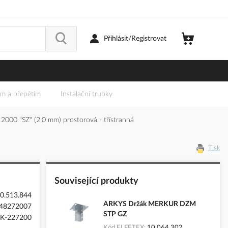
Přihlásit/Registrovat
em a přepětím
Instalační trubky
00 "SZ" (2,0 mm) prostorová - třístranná
Tisk
Související produkty
0.513.844
ARKYS Držák MERKUR DZM
48272007
STP GZ
K-227200
Kód ELFETEX
10.064.302