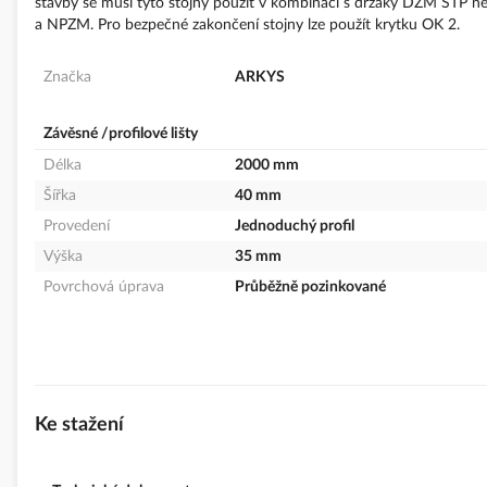
stavby se musí tyto stojny použít v kombinaci s držáky DZM STP n
a NPZM. Pro bezpečné zakončení stojny lze použít krytku OK 2.
Značka
ARKYS
Závěsné /profilové lišty
Délka
2000 mm
Šířka
40 mm
Provedení
Jednoduchý profil
Výška
35 mm
Povrchová úprava
Průběžně pozinkované
Ke stažení