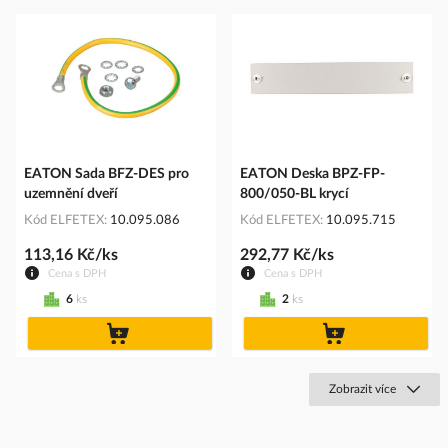
EATON Sada BFZ-DES pro
EATON Deska BPZ-FP-
uzemnění dveří
800/050-BL krycí
Kód ELFETEX
10.095.086
Kód ELFETEX
10.095.715
113,16 Kč/ks
292,77 Kč/ks
Cena s DPH
Cena s DPH
6
ks
2
ks
do
do
košíku
košíku
Zobrazit více