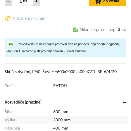
ks
do košíku
Přidat k porovnání
Skladem pro e-shop
3
ks
Pro vyzvednutí následující pracovní den na pobočce objednejte nejpozději
do 17:00. To samé platí pro objednávku kurýrní službou.
Skříň s dveřmi, IP40, ŠxVxH=600x2000x400, XVTL-BF-6/4/20
Značka
EATON
Rozváděče (prázdné)
Šířka
600 mm
Výška
2000 mm
Hloubka
400 mm