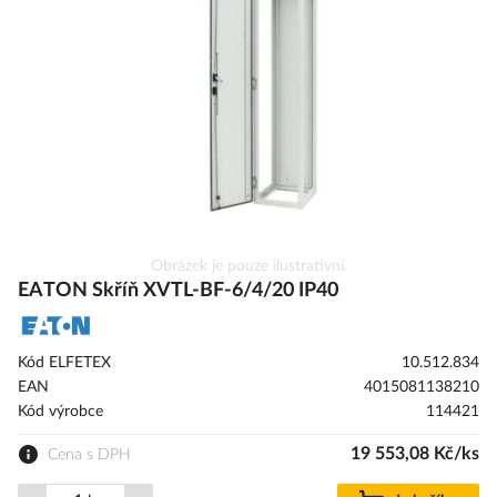
s
obrázky
Přeskočit
Obrázek je pouze ilustrativní.
na
EATON Skříň XVTL-BF-6/4/20 IP40
začátek
galerie
s
Kód ELFETEX
10.512.834
obrázky
EAN
4015081138210
Kód výrobce
114421
19 553,08 Kč/ks
Cena s DPH