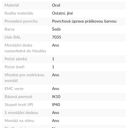
Materiál
Ocel
Kvalita materiálu
Ostatní, jiné
Provedení povrchu
Povrchová úprava práškovou barvou
Barva
Šedá
číslo RAL
7035
Montážní deska
Ano
nastavitelná do hloubky
Počet zámků
1
Počet dveří
1
Vhodné pro metrickou
Ano
montáž
EMC verze
Ano
Rázová pevnost
IK10
Stupeň krytí (IP)
IP40
S montážní deskou
Ano
Montáž na stěnu
Ano