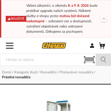
Vážení zákazníci, o víkendu
8. a 9. 8. 2026
bude
probíhat upgrade našich systémů. Některé
služby e-shopu proto
mohou být dočasně
×
DŮLEŽITÉ
nedostupné
– zobrazení cen a dostupnosti,
vytváření objednávek nebo zobrazení
dokumentů. Děkujeme za pochopení.
Přihlásit/Regi
Domů
Kategorie zboží
Rozvaděče
Průmyslové rozvaděče
Prázdné rozvaděče
Přeskočit
na
konec
galerie