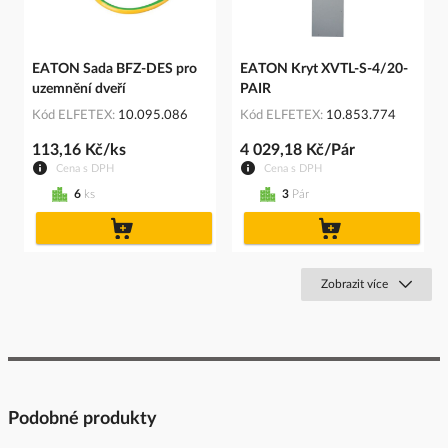
EATON Sada BFZ-DES pro
EATON Kryt XVTL-S-4/20-
uzemnění dveří
PAIR
Kód ELFETEX
10.095.086
Kód ELFETEX
10.853.774
113,16 Kč/ks
4 029,18 Kč/Pár
Cena s DPH
Cena s DPH
6
ks
3
Pár
do
do
košíku
košíku
Zobrazit více
Podobné produkty