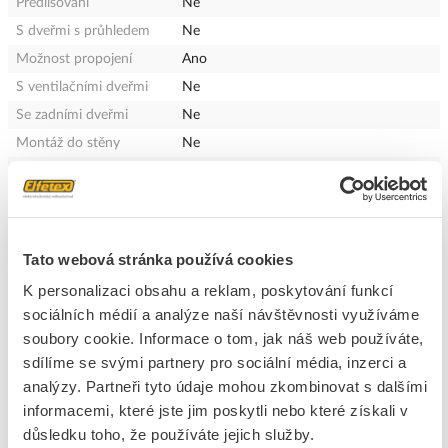
Předlisování
Ne
S dveřmi s průhledem
Ne
Možnost propojení
Ano
S ventilačními dveřmi
Ne
Se zadními dveřmi
Ne
Montáž do stěny
Ne
s krytem
Ne
Se dveřmi
Ne
Šikmá střecha
Ne
Upevnění na stožár
Ne
Tato webová stránka používá cookies
Průhledný kryt
Ne
K personalizaci obsahu a reklam, poskytování funkcí
Určeno pro venkovní
Ne
sociálních médií a analýze naší návštěvnosti využíváme
použití
soubory cookie. Informace o tom, jak náš web používáte,
Druh ochrany ( NEMA)
4X
sdílíme se svými partnery pro sociální média, inzerci a
analýzy. Partneři tyto údaje mohou zkombinovat s dalšími
Kapacita ztráty tepla
384.212 W
(Delta T = 20 K) podle
informacemi, které jste jim poskytli nebo které získali v
IEC/TR 60890
důsledku toho, že používáte jejich služby.