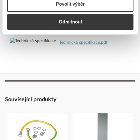
Povolit výběr
Telefon: +420 267 990 440
Ke stažení
E-mail:
EatonCareCZ@eaton.com
Odmítnout
https://www.eaton.com/cz/cs-cz.html
Technické dokumenty
Technická specifikace.pdf
Související produkty