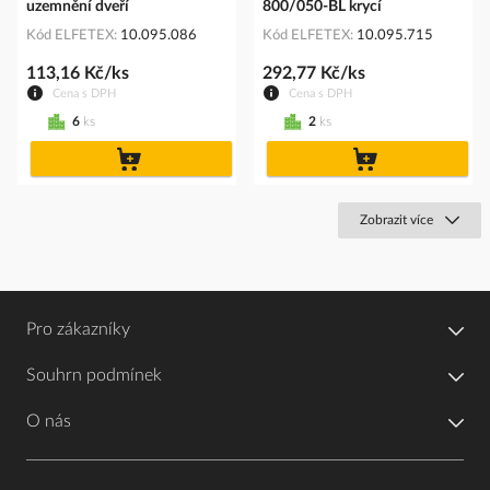
uzemnění dveří
800/050-BL krycí
Kód ELFETEX
10.095.086
Kód ELFETEX
10.095.715
113,16 Kč/ks
292,77 Kč/ks
Cena s DPH
Cena s DPH
6
ks
2
ks
do
do
košíku
košíku
Zobrazit více
Pro zákazníky
Souhrn podmínek
O nás