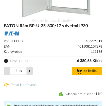
Přeskočit
Obrázek je pouze ilustrativní.
na
EATON Rám BP-U-3S-800/17 s dveřmi IP30
začátek
galerie
s
Kód ELFETEX
10.512.811
obrázky
EAN
4015081107278
Kód výrobce
111166
6 380,66 Kč/ks
Cena s DPH
ks
do košíku
Přidat k porovnání
Skladem pro e-shop
1
ks
Pro vyzvednutí následující pracovní den na pobočce objednejte nejpozději