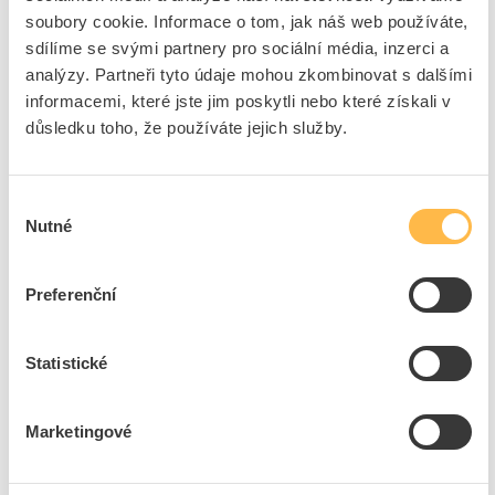
soubory cookie. Informace o tom, jak náš web používáte,
Provedení povrchu
Povrchová úprava práškovou barvou
sdílíme se svými partnery pro sociální média, inzerci a
Verze jako prosklené
Ne
analýzy. Partneři tyto údaje mohou zkombinovat s dalšími
dveře
informacemi, které jste jim poskytli nebo které získali v
Verze jako dveře pro
Ne
důsledku toho, že používáte jejich služby.
uzamknutí odpojovače
Druh ochrany ( NEMA)
Ostatní, jiné
Výběr
Nutné
souhlasu
+
Odpovědnost za produkt
GPSR Details
Eaton Elektrotechnika s.r.o.
Preferenční
Adresa: Komárovská 2406/57, 193 00 Praha 9 - Horní Počernice,
Česká republika
Statistické
Telefon: +420 267 990 440
Ke stažení
E-mail:
EatonCareCZ@eaton.com
https://www.eaton.com/cz/cs-cz.html
Marketingové
Technické dokumenty
Technická specifikace.pdf