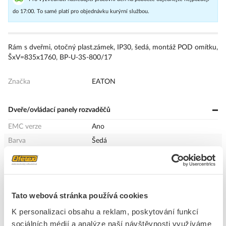
do 17:00. To samé platí pro objednávku kurýrní službou.
Rám s dveřmi, otočný plast.zámek, IP30, šedá, montáž POD omítku,
ŠxV=835x1760, BP-U-3S-800/17
Značka
EATON
Dveře/ovládací panely rozvaděčů
EMC verze
Ano
Barva
Šedá
Šířka
834 mm
Provedení
Dveře se zámkem
Výška
1760 mm
Tato webová stránka používá cookies
Hloubka
70 mm
K personalizaci obsahu a reklam, poskytování funkcí
Materiál
Ocel
sociálních médií a analýze naší návštěvnosti využíváme
Stupeň krytí (IP)
IP30