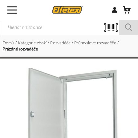
Přihlásit/Regi
Domů
Kategorie zboží
Rozvaděče
Průmyslové rozvaděče
Prázdné rozvaděče
Přeskočit
na
konec
galerie
s
obrázky