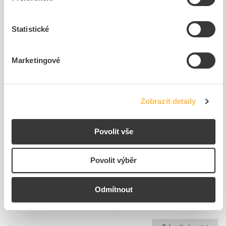
Související produkty
Statistické
Marketingové
Zobrazit detaily
EATON Bočnice BPZ-MSW-
EATON Příchytka BEL12
20/SNAP rámu (1KS=1PÁR)
upevňovací izolační
Povolit vše
Kód ELFETEX
11.059.464
Kód ELFETEX
10.054.931
1 812,66 Kč/ks
113,16 Kč/Pár
Povolit výběr
Cena s DPH
Cena s DPH
3
ks
14
Pár
Odmítnout
do
do
košíku
košíku