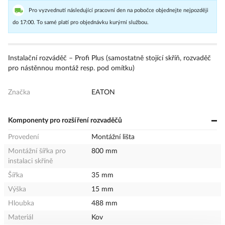
Pro vyzvednutí následující pracovní den na pobočce objednejte nejpozději
do 17:00. To samé platí pro objednávku kurýrní službou.
Instalační rozváděč – Profi Plus (samostatně stojící skříň, rozvaděč
pro nástěnnou montáž resp. pod omítku)
Značka
EATON
Komponenty pro rozšíření rozvaděčů
Provedení
Montážní lišta
Montážní šířka pro
800 mm
instalaci skříně
Šířka
35 mm
Výška
15 mm
Hloubka
488 mm
Materiál
Kov