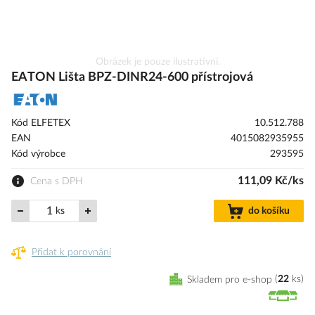
Přeskočit
Obrázek je pouze ilustrativní.
na
EATON Lišta BPZ-DINR24-600 přístrojová
začátek
galerie
s
Kód ELFETEX
10.512.788
obrázky
EAN
4015082935955
Kód výrobce
293595
111,09 Kč/ks
Cena s DPH
ks
do košíku
Přidat k porovnání
Skladem pro e-shop
22
ks