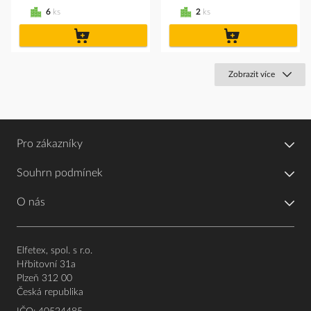
6
ks
2
ks
do
do
košíku
košíku
Zobrazit více
Pro zákazníky
Souhrn podmínek
O nás
Elfetex, spol. s r.o.
Hřbitovní 31a
Plzeň 312 00
Česká republika