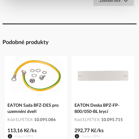
Zobrazit více
Podobné produkty
EATON Sada BFZ-DES pro
EATON Deska BPZ-FP-
uzemnění dveří
800/050-BL krycí
Kód ELFETEX
10.095.086
Kód ELFETEX
10.095.715
113,16 Kč/ks
292,77 Kč/ks
Cena s DPH
Cena s DPH