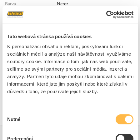
Barva
Nerez
+
Odpovědnost za produkt
GPSR Details
Eaton Elektrotechnika s.r.o.
Tato webová stránka používá cookies
Adresa: Komárovská 2406/57, 193 00 Praha 9 - Horní Počernice,
K personalizaci obsahu a reklam, poskytování funkcí
Česká republika
sociálních médií a analýze naší návštěvnosti využíváme
Telefon: +420 267 990 440
soubory cookie. Informace o tom, jak náš web používáte,
Ke stažení
E-mail:
EatonCareCZ@eaton.com
sdílíme se svými partnery pro sociální média, inzerci a
https://www.eaton.com/cz/cs-cz.html
analýzy. Partneři tyto údaje mohou zkombinovat s dalšími
Technické dokumenty
informacemi, které jste jim poskytli nebo které získali v
důsledku toho, že používáte jejich služby.
Technická specifikace.pdf
Výběr
Nutné
souhlasu
Preferenční