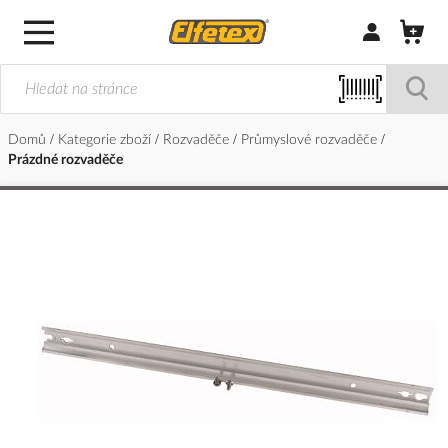
Přihlásit/Regi
Domů
Kategorie zboží
Rozvaděče
Průmyslové rozvaděče
Prázdné rozvaděče
Přeskočit
na
konec
galerie
s
obrázky