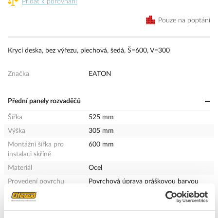
Přidat k porovnání
Pouze na poptání
Krycí deska, bez výřezu, plechová, šedá, Š=600, V=300
Značka
EATON
Přední panely rozvaděčů
Šířka
525 mm
Výška
305 mm
Montážní šířka pro
600 mm
instalaci skříně
Materiál
Ocel
Provedení povrchu
Povrchová úprava práškovou barvou