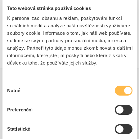
Ke stažení
Tato webová stránka používá cookies
K personalizaci obsahu a reklam, poskytování funkcí
Technické dokumenty
sociálních médií a analýze naší návštěvnosti využíváme
soubory cookie. Informace o tom, jak náš web používáte,
Technická specifikace.pdf
sdílíme se svými partnery pro sociální média, inzerci a
analýzy. Partneři tyto údaje mohou zkombinovat s dalšími
informacemi, které jste jim poskytli nebo které získali v
důsledku toho, že používáte jejich služby.
Výběr
Nutné
souhlasu
Související produkty
Preferenční
Statistické