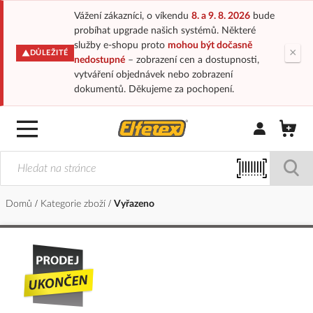
Vážení zákazníci, o víkendu
8. a 9. 8. 2026
bude
probíhat upgrade našich systémů. Některé
služby e-shopu proto
mohou být dočasně
×
DŮLEŽITÉ
nedostupné
– zobrazení cen a dostupnosti,
vytváření objednávek nebo zobrazení
dokumentů. Děkujeme za pochopení.
Přihlásit/Regi
Domů
Kategorie zboží
Vyřazeno
Přeskočit
na
konec
galerie
s