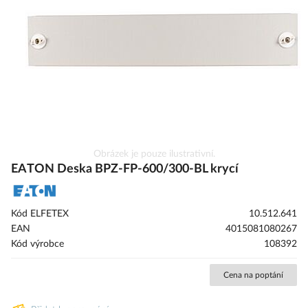
obrázky
Přeskočit
Obrázek je pouze ilustrativní.
na
EATON Deska BPZ-FP-600/300-BL krycí
začátek
galerie
s
Kód ELFETEX
10.512.641
obrázky
EAN
4015081080267
Kód výrobce
108392
Cena na poptání