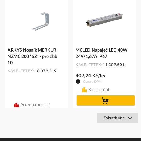
ARKYS Nosník MERKUR
MCLED Napaječ LED 40W
NZMC 200 "SZ" - pro žlab
24V/1,67A IP67
10...
Kód ELFETEX
11.309.501
Kód ELFETEX
10.079.219
402,24 Kč/ks
Cena s DPH
K objednání
do
košíku
Pouze na poptání
Zobrazit více