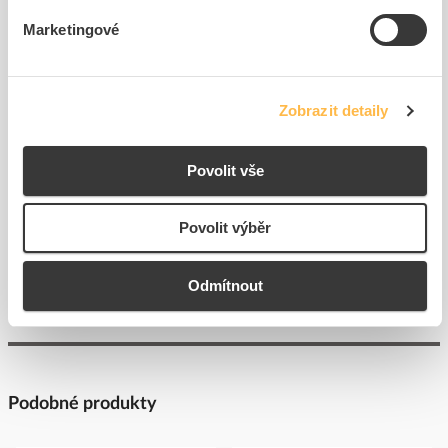
Marketingové
EATON Adaptér XVTL-BP-
EATON Deska BPZ-FP-
W-6/20 přední
600/200-45 krycí
Kód ELFETEX
10.512.555
Kód ELFETEX
10.096.861
Zobrazit detaily
1 901,95 Kč/ks
Cena s DPH
Povolit vše
5
ks
do
košíku
Povolit výběr
Pouze na poptání
Zobrazit více
Odmítnout
Podobné produkty