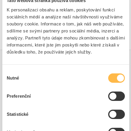
Tato webová stránka používá cookies
https://www.eaton.com/cz/cs-cz.html
Technické dokumenty
K personalizaci obsahu a reklam, poskytování funkcí
sociálních médií a analýze naší návštěvnosti využíváme
Technická specifikace.pdf
soubory cookie. Informace o tom, jak náš web používáte,
sdílíme se svými partnery pro sociální média, inzerci a
analýzy. Partneři tyto údaje mohou zkombinovat s dalšími
informacemi, které jste jim poskytli nebo které získali v
důsledku toho, že používáte jejich služby.
Výběr
Související produkty
Nutné
souhlasu
Preferenční
Statistické