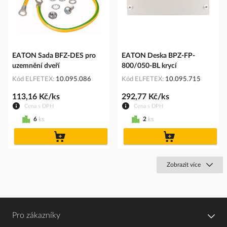
EATON Sada BFZ-DES pro
EATON Deska BPZ-FP-
uzemnění dveří
800/050-BL krycí
Kód ELFETEX
10.095.086
Kód ELFETEX
10.095.715
113,16 Kč/ks
292,77 Kč/ks
Cena s DPH
Cena s DPH
6
ks
2
ks
do
do
košíku
košíku
Zobrazit více
Pro zákazníky