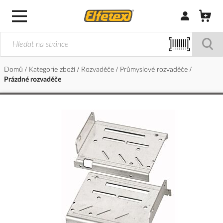
Přihlásit/Regi
Domů
Kategorie zboží
Rozvaděče
Průmyslové rozvaděče
Prázdné rozvaděče
Přeskočit
na
konec
galerie
s
obrázky