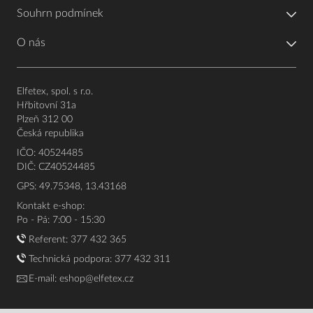
Souhrn podmínek
O nás
Elfetex, spol. s r.o.
Hřbitovní 31a
Plzeň 312 00
Česká republika
IČO: 40524485
DIČ: CZ40524485
GPS: 49.75348, 13.43168
Kontakt e-shop:
Po - Pá: 7:00 - 15:30
Referent:
377 432 365
Technická podpora: 377 432 311
E-mail:
eshop@elfetex.cz