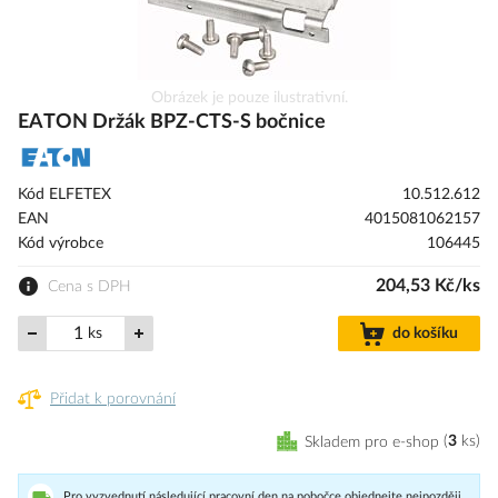
Přeskočit
Obrázek je pouze ilustrativní.
na
EATON Držák BPZ-CTS-S bočnice
začátek
galerie
s
Kód ELFETEX
10.512.612
obrázky
EAN
4015081062157
Kód výrobce
106445
204,53 Kč/ks
Cena s DPH
ks
do košíku
Přidat k porovnání
Skladem pro e-shop
3
ks
Pro vyzvednutí následující pracovní den na pobočce objednejte nejpozději