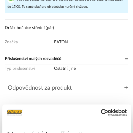
do 17:00. To samé platí pro objednávku kurýrní službou.
Držák bočnice střední (pár)
Značka
EATON
Příslušenství malých rozvaděčů
Typ příslušenství
Ostatní, jiné
+
Odpovědnost za produkt
GPSR Details
Eaton Elektrotechnika s.r.o.
Adresa: Komárovská 2406/57, 193 00 Praha 9 - Horní Počernice,
Česká republika
Telefon: +420 267 990 440
Ke stažení
E-mail:
EatonCareCZ@eaton.com