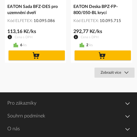
EATON Sada BFZ-DES pro
EATON Deska BPZ-FP-
uzemnění dveří
800/050-BL krycí
Kód ELFETEX
10.095.086
Kód ELFETEX
10.095.715
113,16 Kč/ks
292,77 Kč/ks
Cena s DPH
Cena s DPH
6
ks
2
ks
do
do
košíku
košíku
Zobrazit více
Pro zákazníky
Souhrn podmínek
O nás