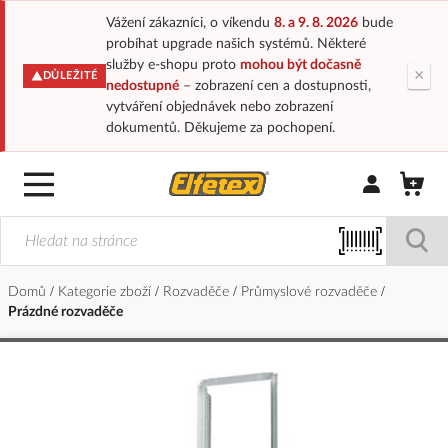
Vážení zákazníci, o víkendu
8. a 9. 8. 2026
bude
probíhat upgrade našich systémů. Některé
služby e-shopu proto
mohou být dočasně
×
DŮLEŽITÉ
nedostupné
– zobrazení cen a dostupnosti,
vytváření objednávek nebo zobrazení
dokumentů. Děkujeme za pochopení.
Přihlásit/Regi
Domů
Kategorie zboží
Rozvaděče
Průmyslové rozvaděče
Prázdné rozvaděče
Přeskočit
na
konec
galerie