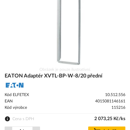
s
obrázky
Přeskočit
Obrázek je pouze ilustrativní.
na
EATON Adaptér XVTL-BP-W-8/20 přední
začátek
galerie
s
Kód ELFETEX
10.512.556
obrázky
EAN
4015081146161
Kód výrobce
115216
2 073,25 Kč/ks
Cena s DPH