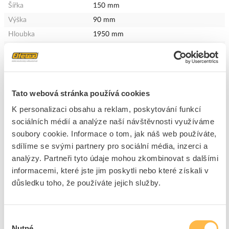
Šířka
150 mm
Výška
90 mm
Hloubka
1950 mm
Zařízení
Ano
Náhradní díl
Ne
Tato webová stránka používá cookies
+
Odpovědnost za produkt
GPSR Details
K personalizaci obsahu a reklam, poskytování funkcí
Eaton Elektrotechnika s.r.o.
sociálních médií a analýze naší návštěvnosti využíváme
Adresa: Komárovská 2406/57, 193 00 Praha 9 - Horní Počernice,
soubory cookie. Informace o tom, jak náš web používáte,
Česká republika
sdílíme se svými partnery pro sociální média, inzerci a
Telefon: +420 267 990 440
Ke stažení
analýzy. Partneři tyto údaje mohou zkombinovat s dalšími
E-mail:
EatonCareCZ@eaton.com
informacemi, které jste jim poskytli nebo které získali v
https://www.eaton.com/cz/cs-cz.html
důsledku toho, že používáte jejich služby.
Technické dokumenty
Technická specifikace.pdf
Výběr
Nutné