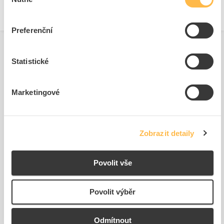
souhlasu
Preferenční
Statistické
Související produkty
Marketingové
Zobrazit detaily
Povolit vše
EATON Příchytka BEL01
EATON Bočnice XVTL-
upevňovací vodivá
SO100/S-4 podstavce
Povolit výběr
(1ks=1pár)
Kód ELFETEX
10.052.602
Kód ELFETEX
10.512.588
Odmítnout
173,38 Kč/Pár
626,02 Kč/ks