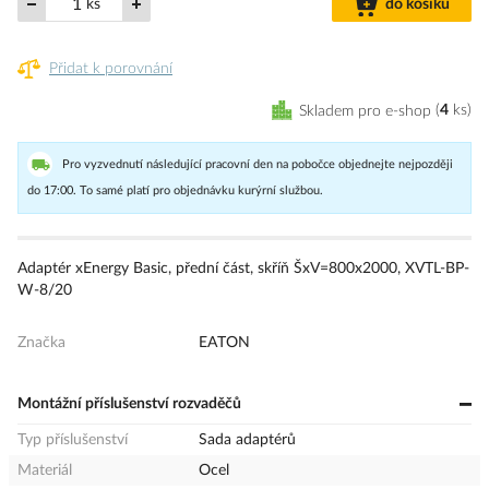
ks
do košíku
Přidat k porovnání
Skladem pro e-shop
4
ks
Pro vyzvednutí následující pracovní den na pobočce objednejte nejpozději
do 17:00. To samé platí pro objednávku kurýrní službou.
Adaptér xEnergy Basic, přední část, skříň ŠxV=800x2000, XVTL-BP-
W-8/20
Značka
EATON
Montážní příslušenství rozvaděčů
Typ příslušenství
Sada adaptérů
Materiál
Ocel