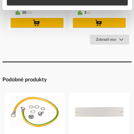
Cena s DPH
Cena s DPH
50
Pár
3
ks
do
do
košíku
košíku
Zobrazit více
Podobné produkty