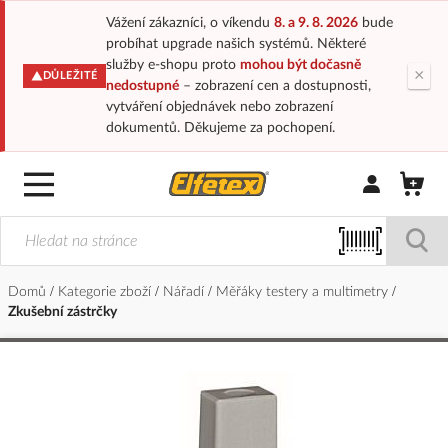
Vážení zákazníci, o víkendu
8. a 9. 8. 2026
bude
probíhat upgrade našich systémů. Některé
služby e-shopu proto
mohou být dočasně
×
DŮLEŽITÉ
nedostupné
– zobrazení cen a dostupnosti,
vytváření objednávek nebo zobrazení
dokumentů. Děkujeme za pochopení.
Přihlásit/Regi
Domů
Kategorie zboží
Nářadí
Měřáky testery a multimetry
Zkušební zástrčky
Přeskočit
na
konec
galerie