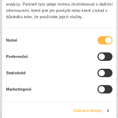
analýzy. Partneři tyto údaje mohou zkombinovat s dalšími
Počet pólů
1
informacemi, které jste jim poskytli nebo které získali v
Barva
Šedá
důsledku toho, že používáte jejich služby.
S připojovacím kabelem
Ne
Rozšiřitelný
Ne
Výběr
Uzamykatelné
Ne
Nutné
souhlasu
Preferenční
Ke stažení
Statistické
Technické dokumenty
Technická specifikace.pdf
Marketingové
Zobrazit detaily