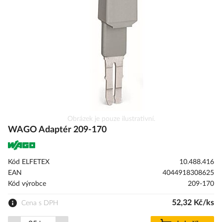
s
obrázky
Přeskočit
Obrázek je pouze ilustrativní.
na
WAGO Adaptér 209-170
začátek
galerie
s
Kód ELFETEX
10.488.416
obrázky
EAN
4044918308625
Kód výrobce
209-170
52,32 Kč/ks
Cena s DPH