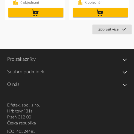
K objednání
K objednání
do
do
košíku
košíku
Zobrazit více
Pro zákazníky
Souhrn podmínek
O nás
Elfetex, spol. s r.o.
Hřbitovní 31a
Plzeň 312 00
Česká republika
IČO: 40524485