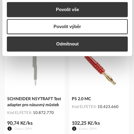
Povolit vše
Povolit výběr
Podobné produkty
Odmítnout
SCHNEIDER NSYTRAFT Test
PS 2.0 MC
adapter pro násuvný můstek
Kód ELFETEX
10.423.660
Kód ELFETEX
10.872.770
90,74 Kč/ks
102,25 Kč/ks
Cena s DPH
Cena s DPH