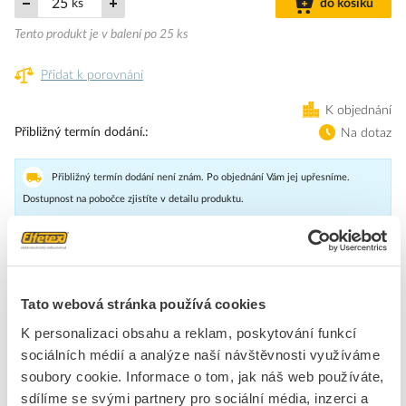
ks
do košíku
Tento produkt je v balení po 25 ks
Přidat k porovnání
K objednání
Přibližný termín dodání.
Na dotaz
Přibližný termín dodání není znám. Po objednání Vám jej upřesníme.
Dostupnost na pobočce zjistíte v detailu produktu.
Zkušební adaptér; Šířka 8,3 mm; Pro zkušební hrot o průměru 4
mm; Vhodná pro svorky 1,5–10 mm²; Šedá
Tato webová stránka používá cookies
Značka
WAGO
K personalizaci obsahu a reklam, poskytování funkcí
sociálních médií a analýze naší návštěvnosti využíváme
soubory cookie. Informace o tom, jak náš web používáte,
Zkušební zástrčky, konektory
sdílíme se svými partnery pro sociální média, inzerci a
Typ připojení
Ostatní, jiné