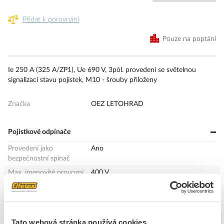
Přidat k porovnání
Pouze na poptání
Ie 250 A (325 A/ZP1), Ue 690 V, 3pól. provedení se světelnou
signalizací stavu pojistek, M10 - šrouby přiloženy
Značka
OEZ LETOHRAD
Pojistkové odpínače
Provedení jako
Ano
bezpečnostní spínač
Max. jmenovité provozní
400 V
napětí Ue AC
Jmenovitý trvalý proud Iu
250 A
Jmenovitý podmíněný
120 kA
zkratový proud Iq
Tato webová stránka používá cookies