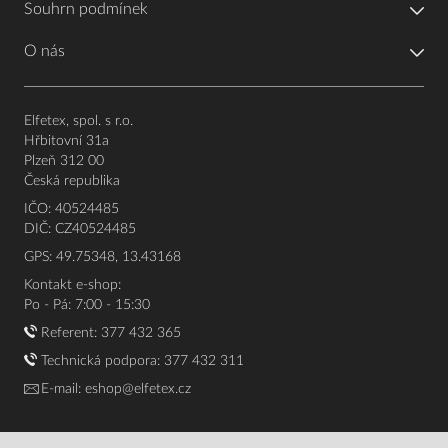
Souhrn podmínek
O nás
Elfetex, spol. s r.o.
Hřbitovní 31a
Plzeň 312 00
Česká republika
IČO: 40524485
DIČ: CZ40524485
GPS: 49.75348, 13.43168
Kontakt e-shop:
Po - Pá: 7:00 - 15:30
Referent:
377 432 365
Technická podpora: 377 432 311
E-mail:
eshop@elfetex.cz