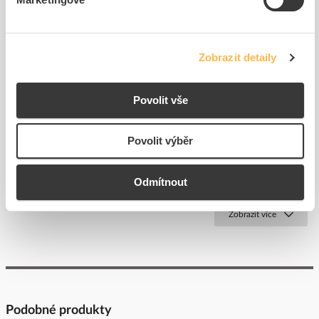
Zobrazit detaily
Povolit vše
OEZ Kryt OD-FH1-KP3
OEZ Adaptér OD-FH1-AL60
Povolit výběr
přídavný
Kód ELFETEX
10.067.638
Kód ELFETEX
10.081.913
Odmítnout
Pouze na poptání
Pouze na poptání
Zobrazit více
Podobné produkty