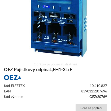
galerie
s
obrázky
Přeskočit
Obrázek je pouze ilustrativní.
na
OEZ Pojistkový odpínač,FH1-3L/F
začátek
galerie
s
Kód ELFETEX
10.410.827
obrázky
EAN
8590125207696
Kód výrobce
OEZ:20769
Cena na poptání