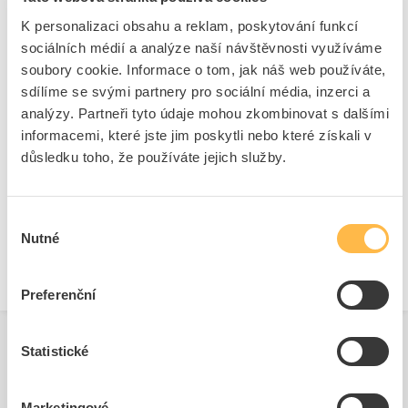
Vhodné pro pojistkové
NH1
K personalizaci obsahu a reklam, poskytování funkcí
vložky
sociálních médií a analýze naší návštěvnosti využíváme
Počet pólů
3
soubory cookie. Informace o tom, jak náš web používáte,
S kontrolou stavu pojistek
Ano
sdílíme se svými partnery pro sociální média, inzerci a
analýzy. Partneři tyto údaje mohou zkombinovat s dalšími
Typ připojení hlavního
Šroubová svorka
obvodu
informacemi, které jste jim poskytli nebo které získali v
důsledku toho, že používáte jejich služby.
Vhodné pro čelní montáž
Ano
Typ ovládacího prvku
Rukojeť na víku
Posice dotykového prvku
Vpředu
Výběr
Krytí (IP), přední strana
IP30
Nutné
souhlasu
Preferenční
Statistické
Související produkty
Marketingové