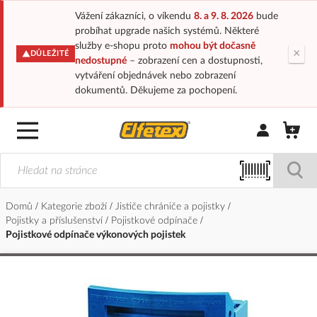
Vážení zákazníci, o víkendu
8. a 9. 8. 2026
bude
probíhat upgrade našich systémů. Některé
služby e-shopu proto
mohou být dočasně
×
DŮLEŽITÉ
nedostupné
– zobrazení cen a dostupnosti,
vytváření objednávek nebo zobrazení
dokumentů. Děkujeme za pochopení.
Přihlásit/Regi
Domů
Kategorie zboží
Jističe chrániče a pojistky
Pojistky a příslušenství
Pojistkové odpínače
Pojistkové odpínače výkonových pojistek
Přeskočit
na
konec