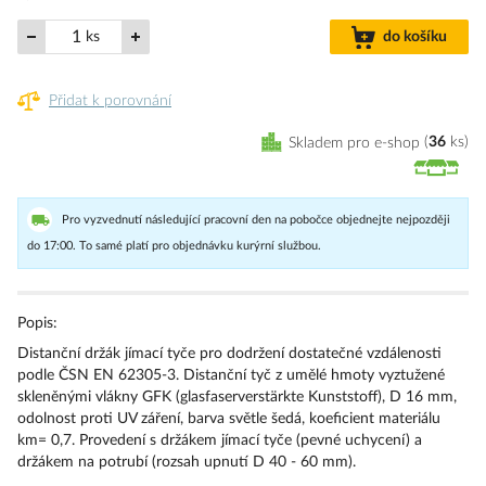
ks
do košíku
Přidat k porovnání
Skladem pro e-shop
36
ks
Pro vyzvednutí následující pracovní den na pobočce objednejte nejpozději
do 17:00. To samé platí pro objednávku kurýrní službou.
Popis:
Distanční držák jímací tyče pro dodržení dostatečné vzdálenosti
podle ČSN EN 62305-3. Distanční tyč z umělé hmoty vyztužené
skleněnými vlákny GFK (glasfaserverstärkte Kunststoff), D 16 mm,
odolnost proti UV záření, barva světle šedá, koeficient materiálu
km= 0,7. Provedení s držákem jímací tyče (pevné uchycení) a
držákem na potrubí (rozsah upnutí D 40 - 60 mm).