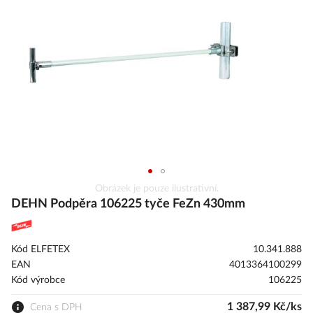
s
obrázky
Přeskočit
Obrázek je pouze ilustrativní.
na
DEHN Podpěra 106225 tyče FeZn 430mm
začátek
galerie
s
Kód ELFETEX
10.341.888
obrázky
EAN
4013364100299
Kód výrobce
106225
1 387,99 Kč/ks
Cena s DPH