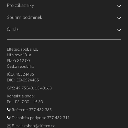
Pro zákazníky
Souhrn podmínek
O nás
Elfetex, spol. s r.o.
Hřbitovní 31a
Plzeň 312 00
Česká republika
IČO: 40524485
DIČ: CZ40524485
GPS: 49.75348, 13.43168
Kontakt e-shop:
Po - Pá: 7:00 - 15:30
Referent:
377 432 365
Technická podpora: 377 432 311
E-mail:
eshop@elfetex.cz