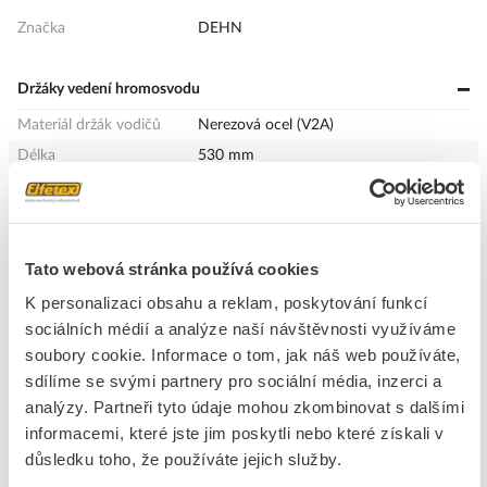
Značka
DEHN
Držáky vedení hromosvodu
Materiál držák vodičů
Nerezová ocel (V2A)
Délka
530 mm
Izolační část
445 mm
Vhodné pro vodič průměr
16.0 - 16.0 mm
od/do
Tato webová stránka používá cookies
K personalizaci obsahu a reklam, poskytování funkcí
+
Odpovědnost za produkt
GPSR Details
sociálních médií a analýze naší návštěvnosti využíváme
DEHN
soubory cookie. Informace o tom, jak náš web používáte,
Adresa: Hans-DEHN-Strasse 1, 92318 Neumarkt, Germany
sdílíme se svými partnery pro sociální média, inzerci a
analýzy. Partneři tyto údaje mohou zkombinovat s dalšími
E-mail:
info@dehn.cz
informacemi, které jste jim poskytli nebo které získali v
Ke stažení
www.dehn.de,www.dehn.cz
důsledku toho, že používáte jejich služby.