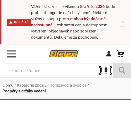
Vážení zákazníci, o víkendu
8. a 9. 8. 2026
bude
probíhat upgrade našich systémů. Některé
služby e-shopu proto
mohou být dočasně
×
DŮLEŽITÉ
nedostupné
– zobrazení cen a dostupnosti,
vytváření objednávek nebo zobrazení
dokumentů. Děkujeme za pochopení.
Přihlásit/Regi
Domů
Kategorie zboží
Hromosvod a svodiče
Podpěry a držáky vedení
Přeskočit
na
konec
galerie