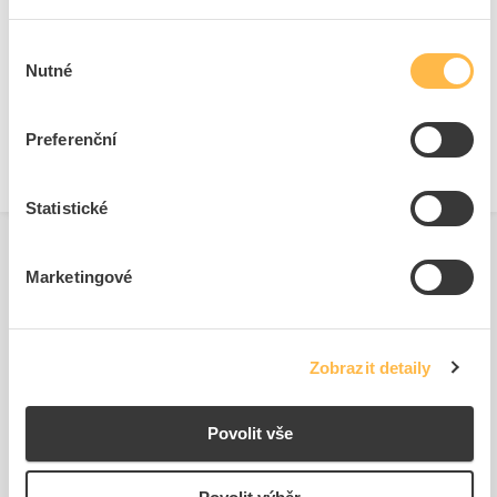
Technické dokumenty
Výběr
Kresba s rozměry.pdf
Nutné
souhlasu
Technická specifikace.pdf
Preferenční
Statistické
Marketingové
Související produkty
Zobrazit detaily
Povolit vše