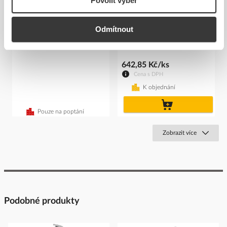
Povolit výběr
Tyč DEHN 106125 3m plast
DEHN Svorka 106319
napojovací pro profily 5-
Kód ELFETEX
10.342.596
Odmítnout
18m...
Kód ELFETEX
10.539.732
642,85 Kč/ks
Cena s DPH
K objednání
do
košíku
Pouze na poptání
Zobrazit více
Podobné produkty