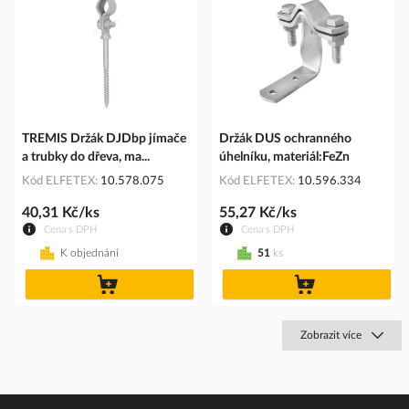
TREMIS Držák DJDbp jímače
Držák DUS ochranného
a trubky do dřeva, ma...
úhelníku, materiál:FeZn
Kód ELFETEX
10.578.075
Kód ELFETEX
10.596.334
40,31 Kč/ks
55,27 Kč/ks
Cena s DPH
Cena s DPH
K objednání
51
ks
do
do
košíku
košíku
Zobrazit více