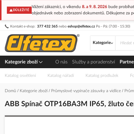
Vážení zákazníci, o víkendu
8. a 9. 8. 2026
bude probíhat
DŮLEŽITÉ
objednávek nebo zobrazení dokumentů. Děkujeme za p
Přejít
Kontakt e-shop:
377 432 365
nebo
eshop@elfetex.cz
Po - Pá: (7:00 - 15:30)
na
obsah
Kategorie
Kategorie zboží
O nás
Služby a poradenství
Partne
Katalog osvětlení
Katalog nářadí
Katalog prodlužek
Fo
Domů
Kategorie zboží
Průmyslové vypínače zásuvky a vidlice
Prům
ABB Spínač OTP16BA3M IP65, žluto čer
Přeskočit
na