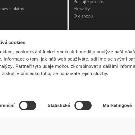
Pracujte pro nás
ravy a platby
Aktuality
O e-shopu
ívá cookies
reklam, poskytování funkcí sociálních médií a analýze naší návš
 Informace o tom, jak náš web používáte, sdílíme se svými par
analýzy. Partneři tyto údaje mohou zkombinovat s dalšími inform
é získali v důsledku toho, že používáte jejich služby.
erenční
Statistické
Marketingové