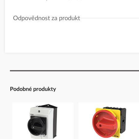
Odpovědnost za produkt
GPSR Details
ABB s.r.o.
Adresa: Vyskočilova 1561/4a, 14000 Praha 4, Czech Republic
https://new.abb.com/contact-centers
Podobné produkty