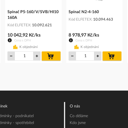
Spínač P5-160/V/SVB/HI10
Spínač N2-4-160
160A
Kód ELFETEX
10.094.463
Kód ELFETEX
10.092.621
10 042,92 Kč/ks
8 978,97 Kč/ks
Cena s DPH
Cena s DPH
K objednání
K objednání
do
do
íku
košíku
košíku
ínek
O nás
mínky - podnikatel
Co děláme
mínky - spotřebitel
Kdo jsme