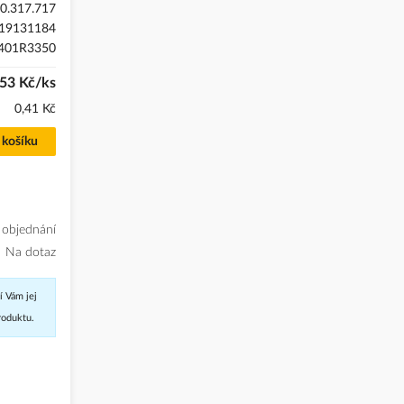
0.317.717
19131184
401R3350
,53 Kč/ks
0,41 Kč
 košíku
 objednání
Na dotaz
í Vám jej
roduktu.