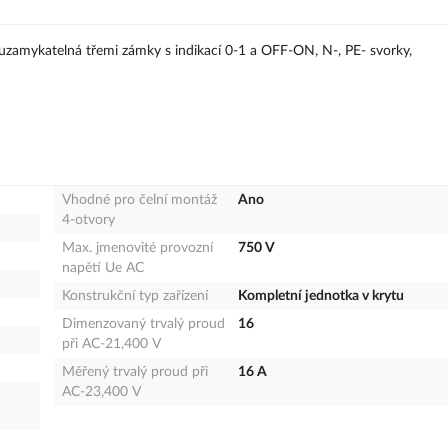
ť uzamykatelná třemi zámky s indikací 0-1 a OFF-ON, N-, PE- svorky,
Vhodné pro čelní montáž
Ano
4-otvory
Max. jmenovité provozní
750 V
napětí Ue AC
Konstrukční typ zařízení
Kompletní jednotka v krytu
Dimenzovaný trvalý proud
16
při AC-21,400 V
Měřený trvalý proud při
16 A
AC-23,400 V