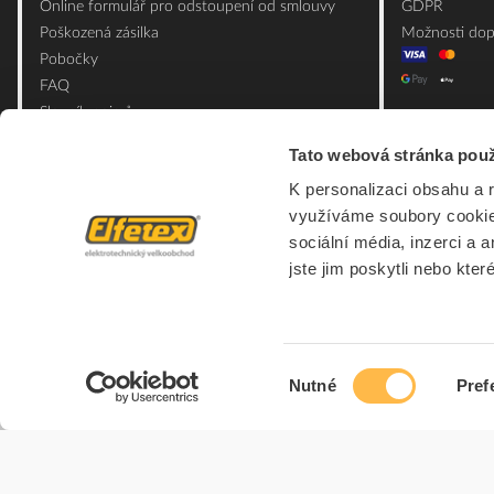
Online formulář pro odstoupení od smlouvy
GDPR
Poškozená zásilka
Možnosti dop
Pobočky
FAQ
Slovník pojmů
Mapa webu
Tato webová stránka použ
Ceník obalových materiálů
K personalizaci obsahu a 
využíváme soubory cookie.
sociální média, inzerci a 
jste jim poskytli nebo kter
Výběr
Nutné
Pref
souhlasu