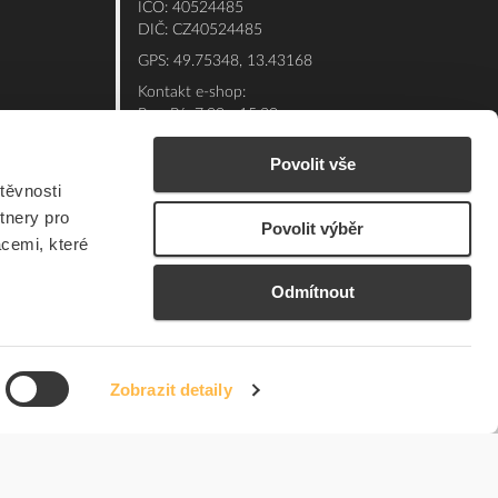
IČO: 40524485
DIČ: CZ40524485
GPS: 49.75348, 13.43168
Kontakt e-shop:
Po - Pá: 7:00 - 15:30
Referent:
377 432 365
Povolit vše
Technická podpora: 377 432 311
těvnosti
E-mail:
eshop@elfetex.cz
tnery pro
Povolit výběr
acemi, které
Odmítnout
Zobrazit detaily
© 2026 Member of the Würth Group