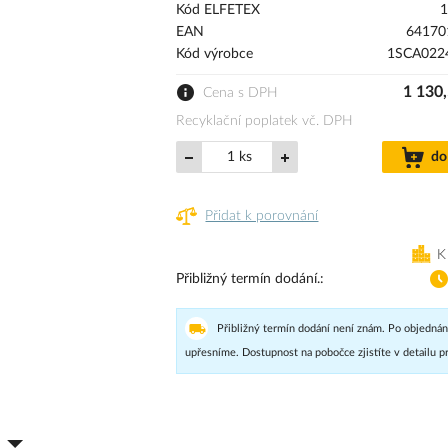
Kód ELFETEX
1
EAN
64170
Kód výrobce
1SCA022
1 130
Cena s DPH
Recyklační poplatek vč. DPH
ks
do
Přidat k porovnání
K
Přibližný termín dodání.
Přibližný termín dodání není znám. Po objednán
upřesníme. Dostupnost na pobočce zjistíte v detailu p