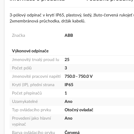
s
obrázky
3-pólový odpínač v krytí IP65, plastový, šedý, žluto-červená rukoje
2xmembránová průchodka, držák kabelů.
Značka
ABB
Výkonové odpínače
Jmenovitý trvalý proud Iu
25
Počet pólů
3
Jmenovité pracovní napětí
750.0 - 750.0 V
Krytí (IP), přední strana
IP65
Počet přepínačů
1
Uzamykatelné
Ano
Typ ovládacího prvku
Otočný ovladač
Provedení jako hlavní
Ano
vypínač
Barva ovládacího prvku
Červená