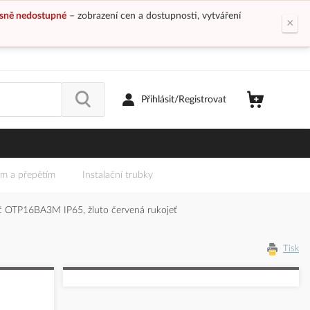
sně nedostupné
– zobrazení cen a dostupnosti, vytváření
×
Přihlásit/Registrovat
em a přepětím
Instalační trubky
 OTP16BA3M IP65, žluto červená rukojeť
Tisk