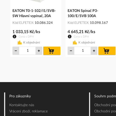
EATON T0-1-102/I1/SVB-
EATON Spínač P3-
SW Hlavní vypínač, 20A
100/E/SVB 100A
Kód ELFETEX
10.086.324
Kód ELFETEX
10.098.167
1 033,15 Kč/ks
4 645,21 Kč/ks
Cena s DPH
Cena s DPH
K objednání
K objednání
do
do
košíku
koš
Pro zákazníky
Souhrn podm
Kontaktujte nás
Obchodní pod
Vrácení zboží, reklamace
Obchodní pod