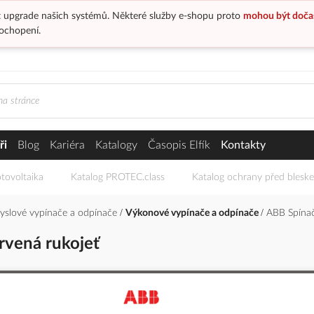
 upgrade našich systémů. Některé služby e-shopu proto
mohou být doča
ochopení.
ři
Blog
Kariéra
Katalogy
Časopis Elfík
Kontakty
tovoltaika
Katalog PROTEC.class
Katalog ochrany před blesk
yslové vypínače a odpínače
Výkonové vypínače a odpínače
ABB Spínač
vená rukojeť