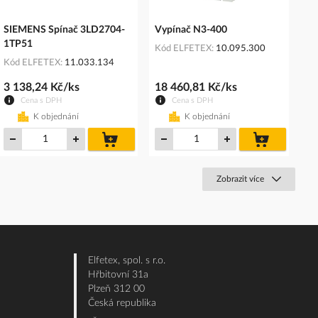
SIEMENS Spínač 3LD2704-
Vypínač N3-400
1TP51
Kód ELFETEX
10.095.300
Kód ELFETEX
11.033.134
3 138,24 Kč/ks
18 460,81 Kč/ks
Cena s DPH
Cena s DPH
K objednání
K objednání
do
do
košíku
košíku
Zobrazit více
Elfetex, spol. s r.o.
Hřbitovní 31a
Plzeň 312 00
Česká republika