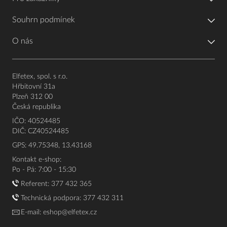
Souhrn podmínek
O nás
Elfetex, spol. s r.o.
Hřbitovní 31a
Plzeň 312 00
Česká republika
IČO: 40524485
DIČ: CZ40524485
GPS: 49.75348, 13.43168
Kontakt e-shop:
Po - Pá: 7:00 - 15:30
Referent:
377 432 365
Technická podpora: 377 432 311
E-mail:
eshop@elfetex.cz