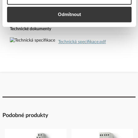
Odpovědná osoba: Ing. Tomáš Bílek
Telefon: 724 233 465
Ke stažení
E-mail:
t.bilek@findernet.com
Odmítnout
www.findernet.com
Technické dokumenty
Technická specifikace.pdf
Podobné produkty