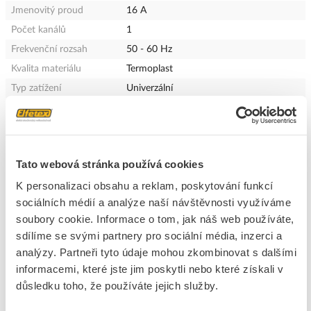
Jmenovitý proud
16 A
Počet kanálů
1
Frekvenční rozsah
50 - 60 Hz
Kvalita materiálu
Termoplast
Typ zatížení
Univerzální
Materiál
Plast
Typ upevnění
Montáž svorkami
Optické paměti
Ne
Tato webová stránka používá cookies
RAL číslo (podobné)
7035
K personalizaci obsahu a reklam, poskytování funkcí
Spínací výkon HVAC
3000 - 3000 W
sociálních médií a analýze naší návštěvnosti využíváme
Použití s pohybovým
Ano
soubory cookie. Informace o tom, jak náš web používáte,
čidlem
sdílíme se svými partnery pro sociální média, inzerci a
Použití s bezdrátov.
Ne
analýzy. Partneři tyto údaje mohou zkombinovat s dalšími
tlačítkem
informacemi, které jste jim poskytli nebo které získali v
Použití s indik.přítomnosti
Ano
důsledku toho, že používáte jejich služby.
Možnost použití s
Ano
tlačítkem