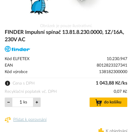
Přeskočit
Obrázek je pouze ilustrativní.
na
FINDER Impulsní spínač 13.81.8.230.0000, 1Z/16A,
začátek
230V AC
galerie
s
obrázky
Kód ELFETEX
10.230.947
EAN
8012823327341
Kód výrobce
138182300000
1 043,88 Kč/ks
Cena s DPH
Recyklační poplatek vč. DPH
0,07 Kč
ks
do košíku
Přidat k porovnání
K objednání