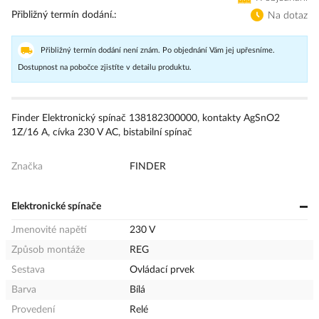
Přibližný termín dodání.
Na dotaz
Přibližný termín dodání není znám. Po objednání Vám jej upřesníme.
Dostupnost na pobočce zjistíte v detailu produktu.
Finder Elektronický spínač 138182300000, kontakty AgSnO2
1Z/16 A, cívka 230 V AC, bistabilní spínač
Značka
FINDER
Elektronické spínače
Jmenovité napětí
230 V
Způsob montáže
REG
Sestava
Ovládací prvek
Barva
Bílá
Provedení
Relé