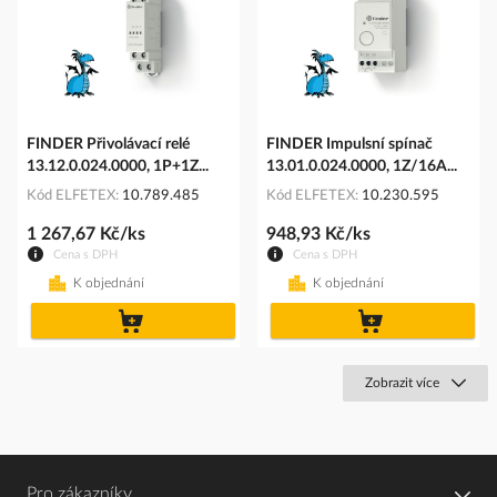
FINDER Přivolávací relé
FINDER Impulsní spínač
13.12.0.024.0000, 1P+1Z...
13.01.0.024.0000, 1Z/16A...
Kód ELFETEX
10.789.485
Kód ELFETEX
10.230.595
1 267,67 Kč/ks
948,93 Kč/ks
Cena s DPH
Cena s DPH
K objednání
K objednání
do
do
košíku
košíku
Zobrazit více
Pro zákazníky