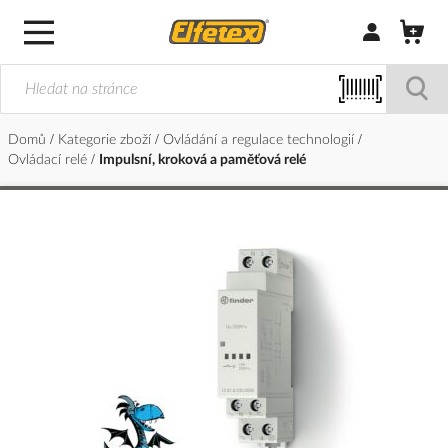
Přihlásit/Regi
Domů
Kategorie zboží
Ovládání a regulace technologií
Ovládací relé
Impulsní, kroková a paměťová relé
Přeskočit
na
konec
galerie
s
obrázky