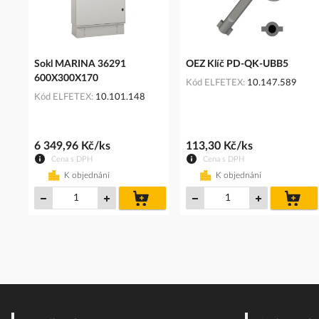
Sokl MARINA 36291
OEZ Klíč PD-QK-UBB5
600X300X170
Kód ELFETEX
10.147.589
Kód ELFETEX
10.101.148
6 349,96 Kč/ks
113,30 Kč/ks
Cena s DPH
Cena s DPH
K objednání
K objednání
do
do
košíku
koš