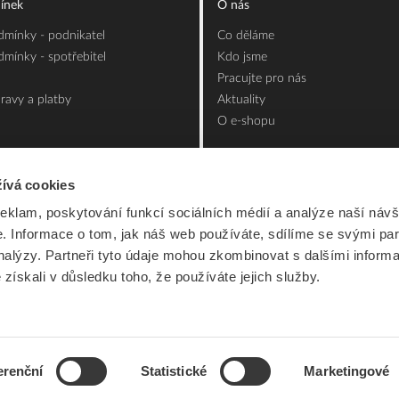
ínek
O nás
mínky - podnikatel
Co děláme
mínky - spotřebitel
Kdo jsme
Pracujte pro nás
ravy a platby
Aktuality
O e-shopu
ívá cookies
reklam, poskytování funkcí sociálních médií a analýze naší návš
 Informace o tom, jak náš web používáte, sdílíme se svými par
analýzy. Partneři tyto údaje mohou zkombinovat s dalšími inform
é získali v důsledku toho, že používáte jejich služby.
erenční
Statistické
Marketingové