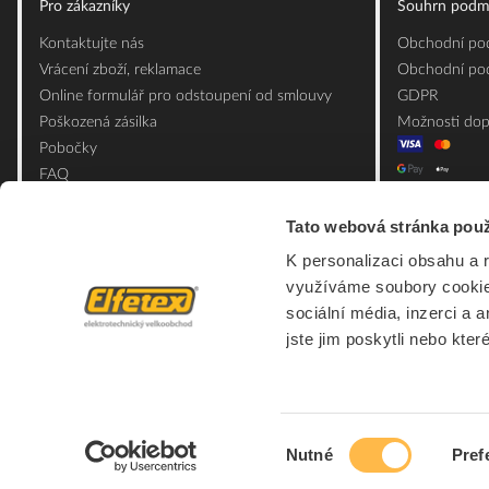
Pro zákazníky
Souhrn podm
Kontaktujte nás
Obchodní pod
Vrácení zboží, reklamace
Obchodní pod
Online formulář pro odstoupení od smlouvy
GDPR
Poškozená zásilka
Možnosti dop
Pobočky
FAQ
Slovník pojmů
Tato webová stránka použ
Mapa webu
Ceník obalových materiálů
K personalizaci obsahu a 
využíváme soubory cookie.
sociální média, inzerci a 
jste jim poskytli nebo kter
Výběr
Nutné
Pref
souhlasu