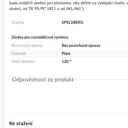
Sada vnějších závěsů pro přestavbu víka skříně na vyklápěcí dveře, 
závěsů, od TK PS/PC 1811 a od AKL/AKi 1.
Značka
SPELSBERG
Závěsy pro rozváděčové systémy
Povrchová úprava
Bez povrchové úpravy
Materiál
Plast
Úhel otevření
120 °
Odpovědnost za produkt
GPSR Details
Spelsberg spol. .s.r.o.
Adresa: Věštínská 1611/19, 15300 Praha 5 - Radotín, Česká repub
Odpovědná osoba: Pavel Hanuš
Telefon: 739696906
E-mail:
hanus@spelsberg.cz
Ke stažení
www.spelsberg.cz