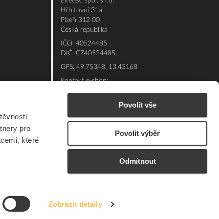
Elfetex, spol. s r.o.
Hřbitovní 31a
Plzeň 312 00
Česká republika
IČO: 40524485
DIČ: CZ40524485
GPS: 49.75348, 13.43168
Kontakt e-shop:
Po - Pá: 7:00 - 15:30
Povolit vše
Referent:
377 432 365
těvnosti
Technická podpora: 377 432 311
tnery pro
E-mail:
eshop@elfetex.cz
Povolit výběr
acemi, které
Odmítnout
Zobrazit detaily
© 2026 Member of the Würth Group