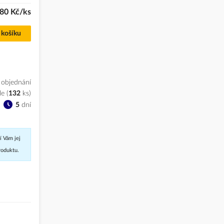
80 Kč/ks
 košíku
 objednání
le
(
132
ks
)
5
dní
í Vám jej
roduktu.