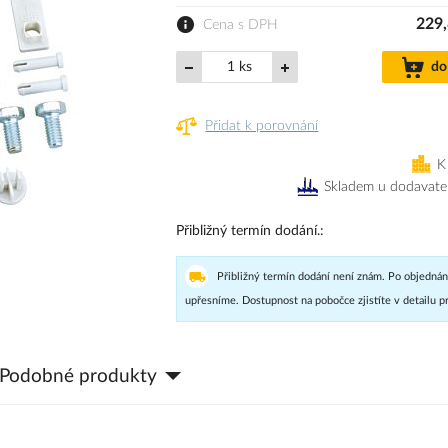
229,
Cena s DPH
ks
do
Přidat k porovnání
K
Skladem u dodavate
Přibližný termín dodání.
Přibližný termín dodání není znám. Po objednán
upřesníme. Dostupnost na pobočce zjistíte v detailu p
Podobné produkty