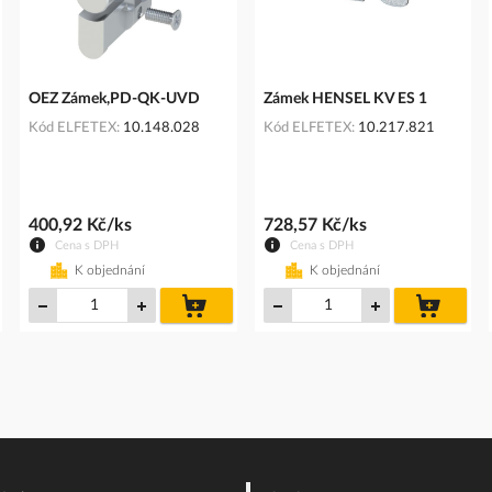
OEZ Zámek,PD-QK-UVD
Zámek HENSEL KV ES 1
Kód ELFETEX
10.148.028
Kód ELFETEX
10.217.821
400,92 Kč/ks
728,57 Kč/ks
Cena s DPH
Cena s DPH
K objednání
K objednání
do
do
íku
košíku
košíku