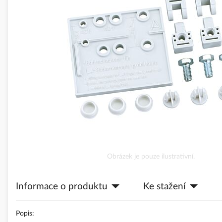
obrázky
Přeskočit
Obrázek je pouze ilustrativní.
na
začátek
Informace o produktu
Ke stažení
galerie
s
obrázky
Popis: