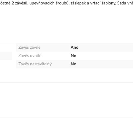
včetně 2 závěsů, upevňovacích šroubů, záslepek a vrtací šablony, Sada vně
Závěs zevně
Ano
Závěs uvnitř
Ne
Závěs nastavitelný
Ne
lika