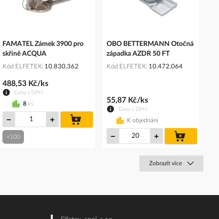
FAMATEL Zámek 3900 pro
OBO BETTERMANN Otočná
skříně ACQUA
západka AZDR 50 FT
Kód ELFETEX
10.830.362
Kód ELFETEX
10.472.064
488,53 Kč/ks
Cena s DPH
55,87 Kč/ks
8
ks
Cena s DPH
do
K objednání
košíku
do
+100
košíku
Zobrazit více