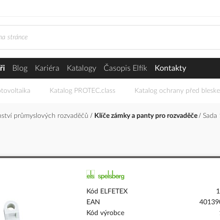
ři
Blog
Kariéra
Katalogy
Časopis Elfík
Kontakty
tovoltaika
Katalog PROTEC.class
Katalog ochrany před blesk
enství průmyslových rozvaděčů
Klíče zámky a panty pro rozvaděče
Sada 
Kód ELFETEX
1
EAN
40139
Kód výrobce