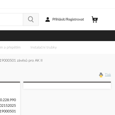
Přihlásit/Registrovat
em a přepětím
Instalační trubky
19000501 závěsů pro AK II
Tisk
0.228.990
02152025
19000501