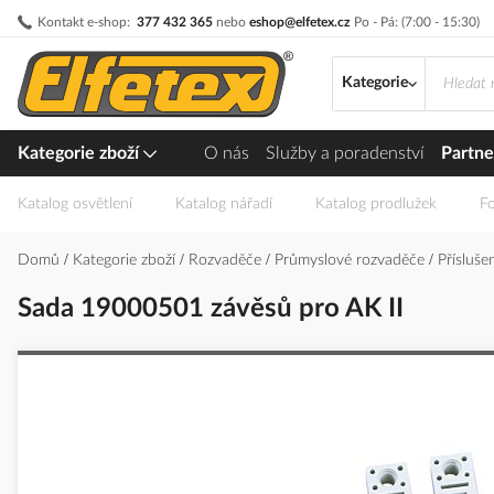
Přejít
Kontakt e-shop:
377 432 365
nebo
eshop@elfetex.cz
Po - Pá: (7:00 - 15:30)
na
obsah
Kategorie
Kategorie zboží
O nás
Služby a poradenství
Partne
Katalog osvětlení
Katalog nářadí
Katalog prodlužek
Fo
Domů
Kategorie zboží
Rozvaděče
Průmyslové rozvaděče
Přísluš
Sada 19000501 závěsů pro AK II
Přeskočit
na
konec
galerie
s