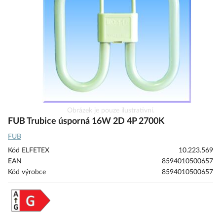
obrázky
Přeskočit
Obrázek je pouze ilustrativní.
na
FUB Trubice úsporná 16W 2D 4P 2700K
začátek
FUB
galerie
s
Kód ELFETEX
10.223.569
obrázky
EAN
8594010500657
Kód výrobce
8594010500657