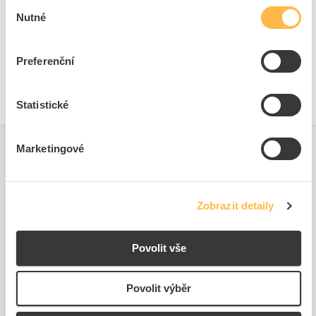
Výběr
Patice
GR10q (4 kolíky)
Nutné
souhlasu
Barevná teplota
2700 K
Vhodné pro elektronický
Ano
Preferenční
předřadník
Statistické
Marketingové
Zobrazit detaily
Podobné produkty
Povolit vše
Povolit výběr