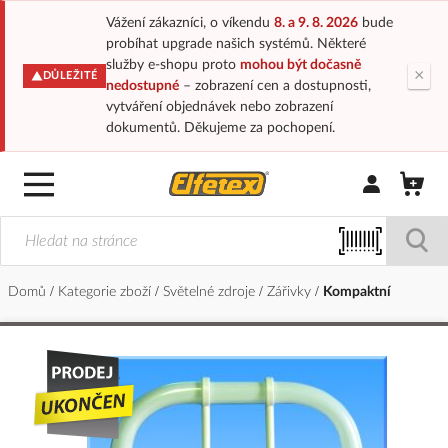
Vážení zákazníci, o víkendu
8. a 9. 8. 2026
bude
probíhat upgrade našich systémů. Některé
služby e-shopu proto
mohou být dočasně
×
DŮLEŽITÉ
nedostupné
– zobrazení cen a dostupnosti,
vytváření objednávek nebo zobrazení
dokumentů. Děkujeme za pochopení.
Přihlásit/Regi
Domů
Kategorie zboží
Světelné zdroje
Zářivky
Kompaktní
Přeskočit
na
konec
galerie
s