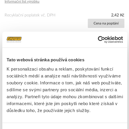
Informační list výrobku
Recyklační poplatek vč. DPH
2,42 Kč
Cena na poptání
Přidat k porovnání
Pouze na poptání
Tato webová stránka používá cookies
Energeticky úsporný světelný zdroj série 2D s dlouhou dobou
K personalizaci obsahu a reklam, poskytování funkcí
života a okamžitým startem. Šetří až 80% elektrické energie v
sociálních médií a analýze naší návštěvnosti využíváme
porovnání s klasickou žárovkou! Rozměr: 135x135mm
soubory cookie. Informace o tom, jak náš web používáte,
sdílíme se svými partnery pro sociální média, inzerci a
Značka
FUB
analýzy. Partneři tyto údaje mohou zkombinovat s dalšími
informacemi, které jste jim poskytli nebo které získali v
Kompaktní zářivkové trubice bez předřadníku
důsledku toho, že používáte jejich služby.
Výkon světelného zdroje
16
Světelný tok
850