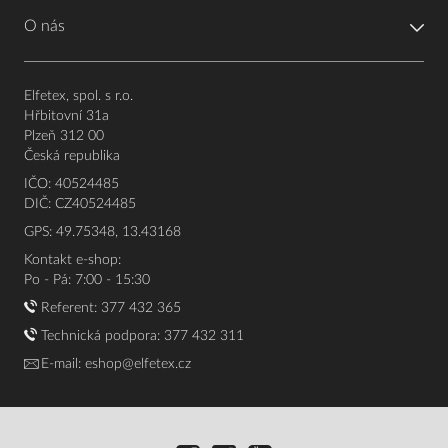
O nás
Elfetex, spol. s r.o.
Hřbitovní 31a
Plzeň 312 00
Česká republika
IČO: 40524485
DIČ: CZ40524485
GPS: 49.75348, 13.43168
Kontakt e-shop:
Po - Pá: 7:00 - 15:30
Referent:
377 432 365
Technická podpora: 377 432 311
E-mail:
eshop@elfetex.cz