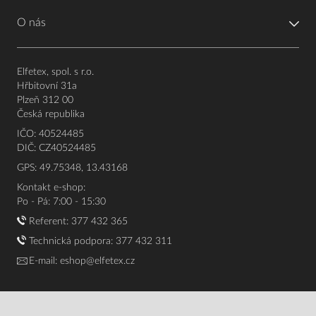
O nás
Elfetex, spol. s r.o.
Hřbitovní 31a
Plzeň 312 00
Česká republika
IČO: 40524485
DIČ: CZ40524485
GPS: 49.75348, 13.43168
Kontakt e-shop:
Po - Pá: 7:00 - 15:30
Referent:
377 432 365
Technická podpora: 377 432 311
E-mail:
eshop@elfetex.cz