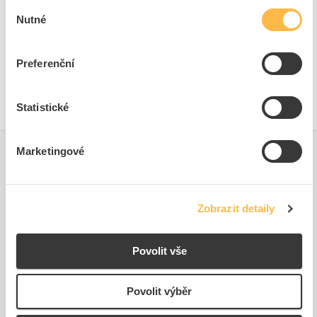
Výběr
Technické dokumenty
Bezpečnostní dokumenty
Nutné
souhlasu
Technická specifikace.pdf
Prohlášení o shodě.pdf
Prohlášení o shodě s RoHS.pdf
Preferenční
Statistické
Marketingové
Zobrazit detaily
Podobné produkty
Povolit vše
Povolit výběr