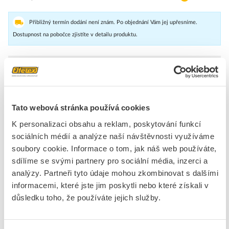
Přibližný termín dodání není znám. Po objednání Vám jej upřesníme.
Dostupnost na pobočce zjistíte v detailu produktu.
Pospojení pro skříně Orion plus
Značka
HAGER
Tato webová stránka používá cookies
K personalizaci obsahu a reklam, poskytování funkcí
Příslušenství pro uzemnění a ochranu před bleskem
sociálních médií a analýze naší návštěvnosti využíváme
Povrchová úprava
Bez povrchové úpravy
soubory cookie. Informace o tom, jak náš web používáte,
Zařízení
Ano
sdílíme se svými partnery pro sociální média, inzerci a
analýzy. Partneři tyto údaje mohou zkombinovat s dalšími
informacemi, které jste jim poskytli nebo které získali v
důsledku toho, že používáte jejich služby.
Ke stažení