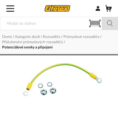
Přihlásit/Regi
Domů
Kategorie zboží
Rozvaděče
Průmyslové rozvaděče
Příslušenství průmyslových rozvaděčů
Potenciálové svorky a připojení
Přeskočit
na
konec
galerie
s
obrázky