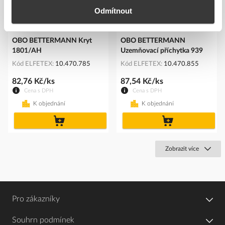
Odmítnout
OBO BETTERMANN Kryt
OBO BETTERMANN
1801/AH
Uzemňovací příchytka 939
Kód ELFETEX
10.470.785
Kód ELFETEX
10.470.855
82,76 Kč/ks
87,54 Kč/ks
Cena s DPH
Cena s DPH
K objednání
K objednání
do
do
košíku
košíku
Zobrazit více
Pro zákazníky
Souhrn podmínek