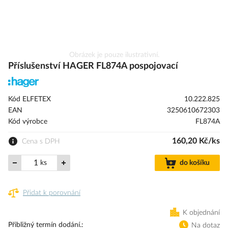
Přeskočit
Obrázek je pouze ilustrativní.
na
Příslušenství HAGER FL874A pospojovací
začátek
galerie
s
Kód ELFETEX
10.222.825
obrázky
EAN
3250610672303
Kód výrobce
FL874A
160,20 Kč/ks
Cena s DPH
ks
do košíku
Přidat k porovnání
K objednání
Přibližný termín dodání.
Na dotaz