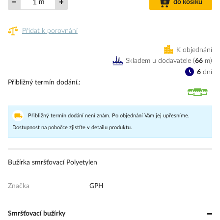
m
do košíku
Přidat k porovnání
K objednání
Skladem u dodavatele
(
66
m
)
6
dní
Přibližný termín dodání.
Přibližný termín dodání není znám. Po objednání Vám jej upřesníme.
Dostupnost na pobočce zjistíte v detailu produktu.
Bužírka smršťovací Polyetylen
Značka
GPH
Smršťovací bužírky