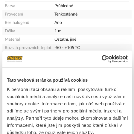
Barva
Průhledné
Provedení
Tenkostěnné
Bez halogenů
Ano
Délka
1 m
Materiál
Ostatní, jiné
Rozsah provozních teplot
-50 - +105 °C
Vnitřní průměr před
4 mm
smrštěním
Vnitřní průměr po
2 mm
smrštění
Tato webová stránka používá cookies
Možnost potisku
Ano
K personalizaci obsahu a reklam, poskytování funkcí
Míra smršťování
2:1
sociálních médií a analýze naší návštěvnosti využíváme
soubory cookie. Informace o tom, jak náš web používáte,
sdílíme se svými partnery pro sociální média, inzerci a
+
Odpovědnost za produkt
GPSR Details
analýzy. Partneři tyto údaje mohou zkombinovat s dalšími
Nexans Power Accessories Czech Republic, spol. s r.o.
informacemi, které jste jim poskytli nebo které získali v
Adresa: Logistická 173/3, 350 02 Cheb, Česká republika
důsledku toho, že používáte jejich služby.