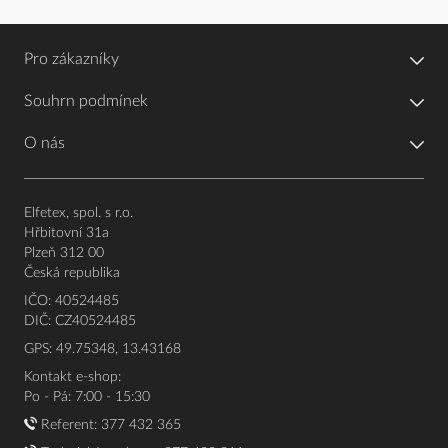
Pro zákazníky
Souhrn podmínek
O nás
Elfetex, spol. s r.o.
Hřbitovní 31a
Plzeň 312 00
Česká republika
IČO: 40524485
DIČ: CZ40524485
GPS: 49.75348, 13.43168
Kontakt e-shop:
Po - Pá: 7:00 - 15:30
Referent:
377 432 365