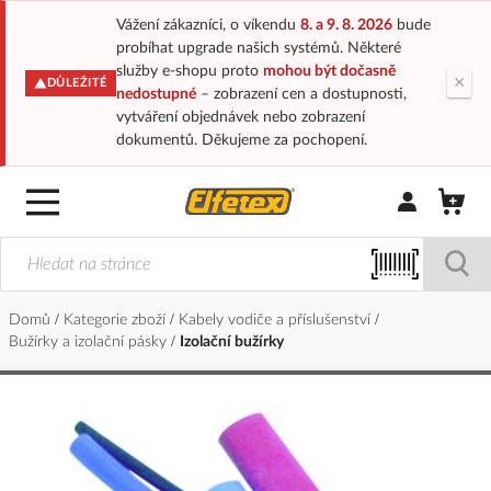
Vážení zákazníci, o víkendu
8. a 9. 8. 2026
bude
probíhat upgrade našich systémů. Některé
služby e-shopu proto
mohou být dočasně
×
DŮLEŽITÉ
nedostupné
– zobrazení cen a dostupnosti,
vytváření objednávek nebo zobrazení
dokumentů. Děkujeme za pochopení.
Přihlásit/Regi
Domů
Kategorie zboží
Kabely vodiče a příslušenství
Bužírky a izolační pásky
Izolační bužírky
Přeskočit
na
konec
galerie