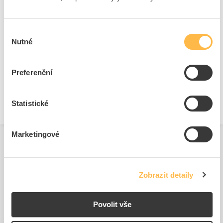
Odpovědná osoba: Michal Mičulek
Telefon: 735 753 129
Ke stažení
E-mail:
michal.miculek@nexans.com
Výběr
Nutné
souhlasu
https://eok.gph.cz/
Technické dokumenty
Preferenční
Technická specifikace.pdf
Statistické
Marketingové
Související produkty
Zobrazit detaily
Povolit vše