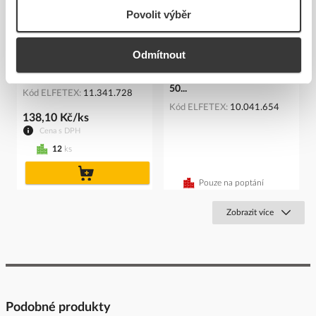
Povolit výběr
Odmítnout
FK TECHNICS Hořák GAS-
PROTEC Nůžky PEHS
MINI plynový miniaturní
elektrikářské délka čepele
50...
Kód ELFETEX
11.341.728
Kód ELFETEX
10.041.654
138,10 Kč/ks
Cena s DPH
12
ks
do
košíku
Pouze na poptání
Zobrazit více
Podobné produkty