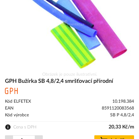
s
obrázky
Přeskočit
Obrázek je pouze ilustrativní.
na
GPH Bužírka SB 4,8/2,4 smršťovací přírodní
začátek
galerie
s
Kód ELFETEX
10.198.384
obrázky
EAN
8591120083568
Kód výrobce
SB P 4,8/2,4
20,33 Kč/m
Cena s DPH