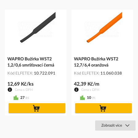
WAPRO Bužírka WST2
WAPRO Bužírka WST2
1,2/0,6 smršťovací černá
12,7/6,4 oranžová
Kód ELFETEX
10.722.091
Kód ELFETEX
11.060.038
12,69 Kč/ks
42,39 Kč/m
Cena s DPH
Cena s DPH
27
ks
10
m
do
do
košíku
košíku
Zobrazit více