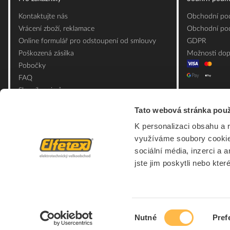
Kontaktujte nás
Obchodní pod
Vrácení zboží, reklamace
Obchodní pod
Online formulář pro odstoupení od smlouvy
GDPR
Poškozená zásilka
Možnosti dop
Pobočky
FAQ
Slovník pojmů
Mapa webu
Tato webová stránka použ
Ceník obalových materiálů
K personalizaci obsahu a 
využíváme soubory cookie.
sociální média, inzerci a 
jste jim poskytli nebo kter
Výběr
Nutné
Pref
souhlasu