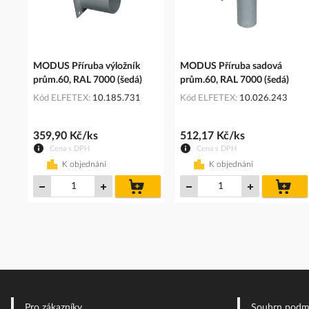
MODUS Příruba výložník
MODUS Příruba sadová
prům.60, RAL 7000 (šedá)
prům.60, RAL 7000 (šedá)
Kód ELFETEX
10.185.731
Kód ELFETEX
10.026.243
359,90 Kč/ks
512,17 Kč/ks
Cena s DPH
Cena s DPH
K objednání
K objednání
do
do
košíku
koš
Pro zákazníky
Souhrn podm