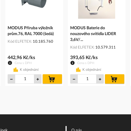
MODUS Příruba výložník
MODUS Baterie do
prům.76, RAL 7000 (šedá)
nouzového svítidla LIDER
3,6V/...
Kód ELFETEX
10.185.760
Kód ELFETEX
10.579.311
442,96 Kč/ks
393,65 Kč/ks
Cena s DPH
Cena s DPH
K objednání
K objednání
do
do
íku
košíku
košíku
ínek
O nás