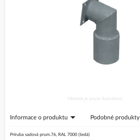
obrázky
Přeskočit
Obrázek je pouze ilustrativní.
na
začátek
Informace o produktu
Podobné produkty
galerie
s
obrázky
Príruba sadová prum.76, RAL 7000 (šedá)