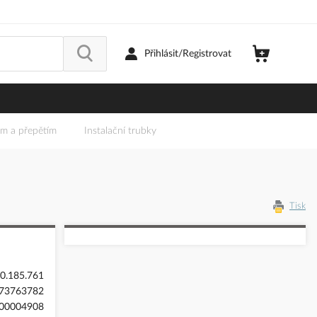
Přihlásit/Registrovat
em a přepětím
Instalační trubky
Tisk
0.185.761
73763782
00004908