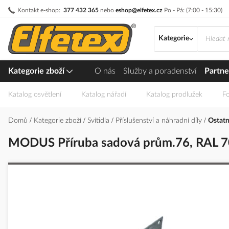
Přejít
Kontakt e-shop:
377 432 365
nebo
eshop@elfetex.cz
Po - Pá: (7:00 - 15:30)
na
obsah
Kategorie
Kategorie zboží
O nás
Služby a poradenství
Partne
Katalog osvětlení
Katalog nářadí
Katalog prodlužek
Fo
Domů
Kategorie zboží
Svítidla
Příslušenství a náhradní díly
Ostatn
MODUS Příruba sadová prům.76, RAL 7
Přeskočit
na
konec
galerie
s