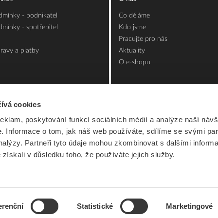
mínky - podnikatel
Co děláme
mínky - spotřebitel
Kdo jsme
Pracujte pro nás
ravy a platby
Aktuality
O e-shopu
ívá cookies
reklam, poskytování funkcí sociálních médií a analýze naší návš
 Informace o tom, jak náš web používáte, sdílíme se svými par
analýzy. Partneři tyto údaje mohou zkombinovat s dalšími inform
é získali v důsledku toho, že používáte jejich služby.
erenční
Statistické
Marketingové