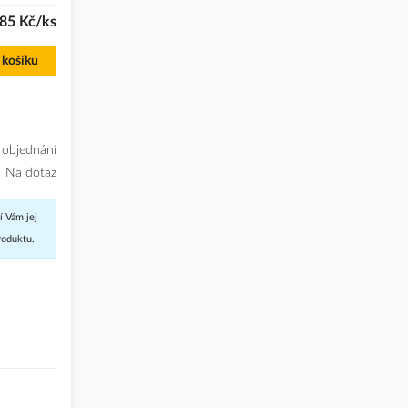
85 Kč/ks
 košíku
 objednání
Na dotaz
í Vám jej
roduktu.