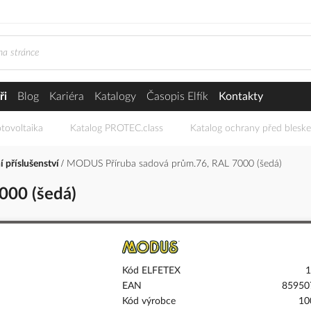
ři
Blog
Kariéra
Katalogy
Časopis Elfík
Kontakty
tovoltaika
Katalog PROTEC.class
Katalog ochrany před blesk
í příslušenství
MODUS Příruba sadová prům.76, RAL 7000 (šedá)
000 (šedá)
Kód ELFETEX
1
EAN
85950
Kód výrobce
10