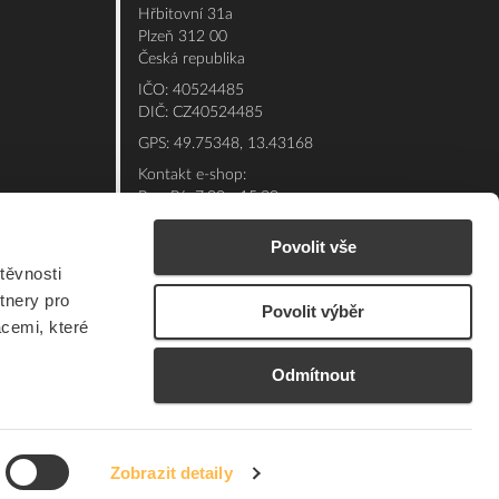
Hřbitovní 31a
Plzeň 312 00
Česká republika
IČO: 40524485
DIČ: CZ40524485
GPS: 49.75348, 13.43168
Kontakt e-shop:
Po - Pá: 7:00 - 15:30
Referent:
377 432 365
Povolit vše
Technická podpora: 377 432 311
těvnosti
E-mail:
eshop@elfetex.cz
tnery pro
Povolit výběr
acemi, které
Odmítnout
Zobrazit detaily
© 2026 Member of the Würth Group