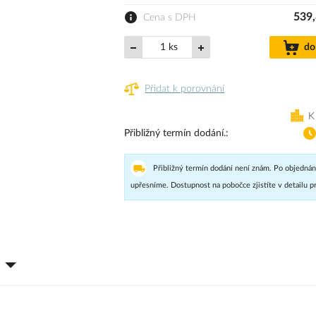
539,
Cena s DPH
ks
do
Přidat k porovnání
K
Přibližný termín dodání.
Přibližný termín dodání není znám. Po objednán
upřesníme. Dostupnost na pobočce zjistíte v detailu p