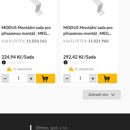
MODUS Montážní sada pro
MODUS Montážní sada pro
přisazenou montáž , MEG...
přisazenou montáž , MEG...
Kód ELFETEX
11.033.163
Kód ELFETEX
11.021.960
224,94 Kč/Sada
292,42 Kč/Sada
Cena s DPH
Cena s DPH
K objednání
K objednání
do
do
košíku
košíku
Zobrazit více
Elfetex, spol. s r.o.