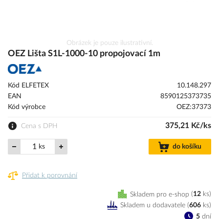
Přeskočit
Obrázek je pouze ilustrativní.
na
OEZ Lišta S1L-1000-10 propojovací 1m
začátek
galerie
s
Kód ELFETEX
10.148.297
obrázky
EAN
8590125373735
Kód výrobce
OEZ:37373
375,21 Kč/ks
Cena s DPH
ks
do košíku
Přidat k porovnání
Skladem pro e-shop
12
ks
Skladem u dodavatele
(
606
ks
)
5
dní