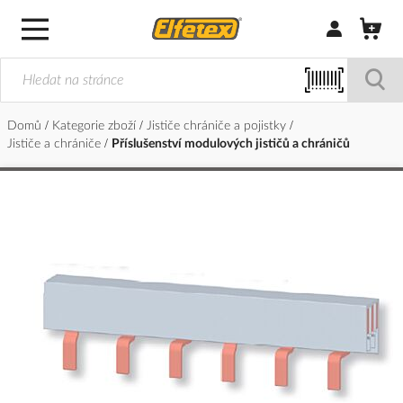
Přihlásit/Regi
Domů
Kategorie zboží
Jističe chrániče a pojistky
Jističe a chrániče
Příslušenství modulových jističů a chráničů
Přeskočit
na
konec
galerie
s
obrázky