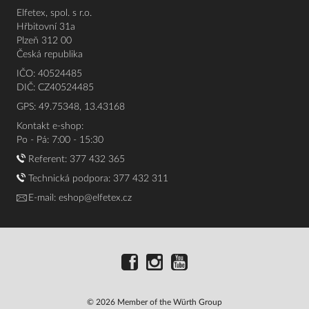
Elfetex, spol. s r.o.
Hřbitovní 31a
Plzeň 312 00
Česká republika
IČO: 40524485
DIČ: CZ40524485
GPS: 49.75348, 13.43168
Kontakt e-shop:
Po - Pá: 7:00 - 15:30
Referent:
377 432 365
Technická podpora: 377 432 311
E-mail:
eshop@elfetex.cz
© 2026 Member of the Würth Group