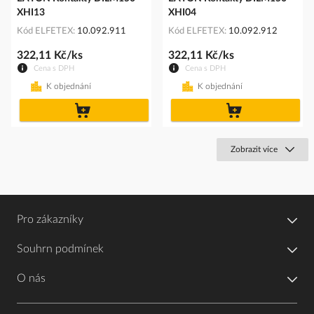
XHI13
XHI04
Kód ELFETEX
10.092.911
Kód ELFETEX
10.092.912
322,11 Kč/ks
322,11 Kč/ks
Cena s DPH
Cena s DPH
K objednání
K objednání
do
do
košíku
košíku
Zobrazit více
Pro zákazníky
Souhrn podmínek
O nás