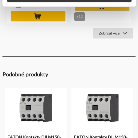
do
141
ks
košíku
do
+12
košíku
Zobrazit více
Podobné produkty
EATON Kontakty DILM150-
EATON Kontakty DILM150-