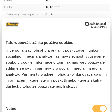
Průřez
10 mm²
Délka
1016 mm
Jmenovitý trvalý proud Iu
63 A
Typ elektrického připojení
Pin
Izolovaný
Ano
Jmenovité výdržné napětí
8 kV
Tato webová stránka používá cookies
Max. jmenovité provozní
690 V
napětí Ue
K personalizaci obsahu a reklam, poskytování funkcí
Barva
Šedá
sociálních médií a analýze naší návštěvnosti využíváme
Vhodné pro zařízení s
Ne
soubory cookie. Informace o tom, jak náš web používáte,
pomocným spínačem
sdílíme se svými partnery pro sociální média, inzerci a
Vhodné pro zařízení s N-
Ne
analýzy. Partneři tyto údaje mohou zkombinovat s dalšími
vodičem
informacemi, které jste jim poskytli nebo které získali v
důsledku toho, že používáte jejich služby.
+
Odpovědnost za produkt
GPSR Details
Výběr
OEZ s.r.o.
Nutné
souhlasu
Adresa: Šedivská 339, 561 51 Letohrad, Česká republika