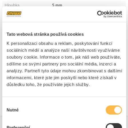
Hloubka
5 mm
+
Odpovědnost za produkt
GPSR Details
Tato webová stránka používá cookies
Eaton Elektrotechnika s.r.o.
Adresa: Komárovská 2406/57, 193 00 Praha 9 - Horní Počernice,
K personalizaci obsahu a reklam, poskytování funkcí
Česká republika
sociálních médií a analýze naší návštěvnosti využíváme
Telefon: +420 267 990 440
soubory cookie. Informace o tom, jak náš web používáte,
Ke stažení
E-mail:
EatonCareCZ@eaton.com
sdílíme se svými partnery pro sociální média, inzerci a
https://www.eaton.com/cz/cs-cz.html
analýzy. Partneři tyto údaje mohou zkombinovat s dalšími
Technické dokumenty
informacemi, které jste jim poskytli nebo které získali v
důsledku toho, že používáte jejich služby.
Technická specifikace.pdf
Výběr
Nutné
souhlasu
Preferenční