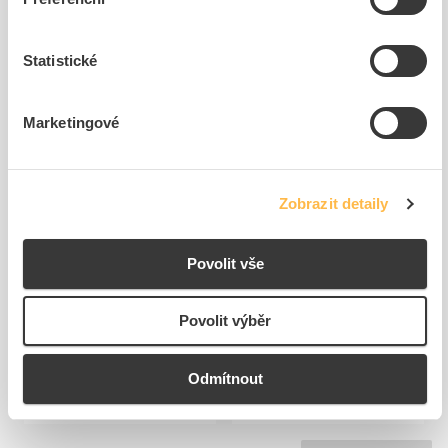
Související produkty
Statistické
Marketingové
Zobrazit detaily
EATON Deska BPZ-FP-
EATON Příchytka BEL01
800/150-45 krycí
upevňovací vodivá
Povolit vše
Kód ELFETEX
10.096.862
Kód ELFETEX
10.052.602
Povolit výběr
432,93 Kč/ks
173,38 Kč/Pár
Cena s DPH
Cena s DPH
1
ks
46
Pár
Odmítnout
do
do
košíku
košíku