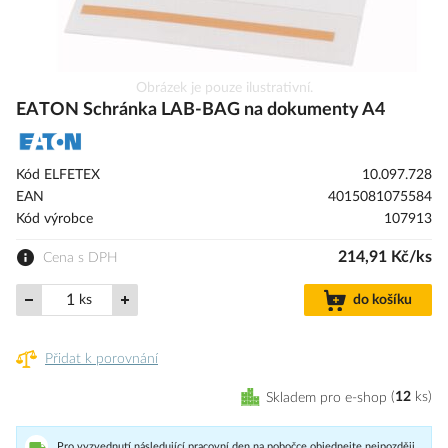
Přeskočit
Obrázek je pouze ilustrativní.
na
EATON Schránka LAB-BAG na dokumenty A4
začátek
galerie
s
Kód ELFETEX
10.097.728
obrázky
EAN
4015081075584
Kód výrobce
107913
214,91 Kč/ks
Cena s DPH
ks
do košíku
Přidat k porovnání
Skladem pro e-shop
12
ks
Pro vyzvednutí následující pracovní den na pobočce objednejte nejpozději