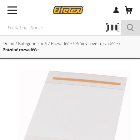
Přihlásit/Regi
Domů
Kategorie zboží
Rozvaděče
Průmyslové rozvaděče
Prázdné rozvaděče
Přeskočit
na
konec
galerie
s
obrázky