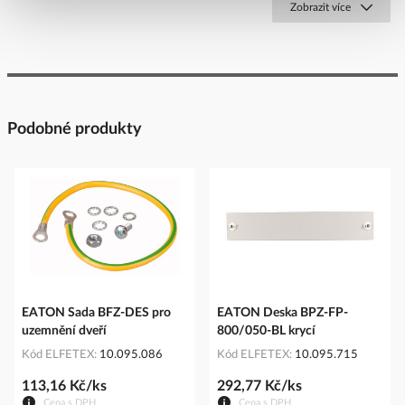
Zobrazit více
Podobné produkty
EATON Sada BFZ-DES pro
EATON Deska BPZ-FP-
uzemnění dveří
800/050-BL krycí
Kód ELFETEX
10.095.086
Kód ELFETEX
10.095.715
113,16 Kč/ks
292,77 Kč/ks
Cena s DPH
Cena s DPH