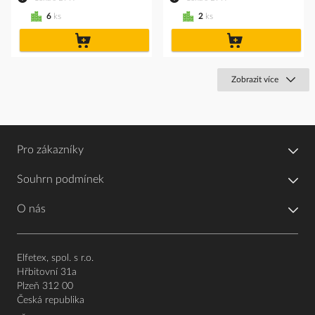
6
ks
2
ks
do
do
košíku
košíku
Zobrazit více
Pro zákazníky
Souhrn podmínek
O nás
Elfetex, spol. s r.o.
Hřbitovní 31a
Plzeň 312 00
Česká republika