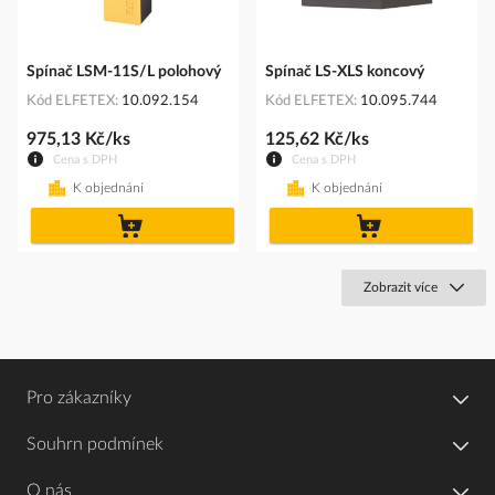
Spínač LSM-11S/L polohový
Spínač LS-XLS koncový
Kód ELFETEX
10.092.154
Kód ELFETEX
10.095.744
975,13 Kč/ks
125,62 Kč/ks
Cena s DPH
Cena s DPH
K objednání
K objednání
do
do
košíku
košíku
Zobrazit více
Pro zákazníky
Souhrn podmínek
O nás