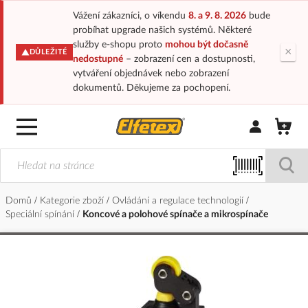
Vážení zákazníci, o víkendu
8. a 9. 8. 2026
bude
probíhat upgrade našich systémů. Některé
služby e-shopu proto
mohou být dočasně
×
DŮLEŽITÉ
nedostupné
– zobrazení cen a dostupnosti,
vytváření objednávek nebo zobrazení
dokumentů. Děkujeme za pochopení.
Přihlásit/Regi
Domů
Kategorie zboží
Ovládání a regulace technologií
Speciální spínání
Koncové a polohové spínače a mikrospínače
Přeskočit
na
konec
galerie