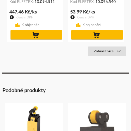
Kód ELFETEX
10.094.511
Kód ELFETEX
10.096.540
447,46 Kč/ks
53,99 Kč/ks
Cena s DPH
Cena s DPH
K objednání
K objednání
do
do
košíku
košíku
Zobrazit více
Podobné produkty