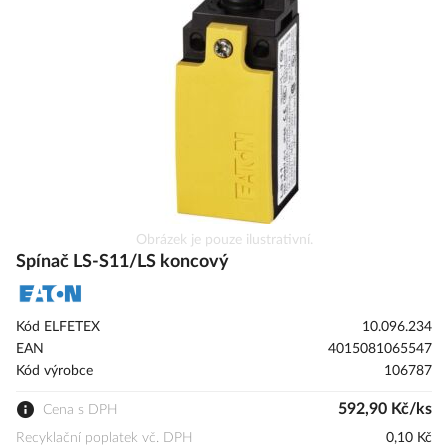
s
obrázky
Přeskočit
Obrázek je pouze ilustrativní.
na
Spínač LS-S11/LS koncový
začátek
galerie
s
Kód ELFETEX
10.096.234
obrázky
EAN
4015081065547
Kód výrobce
106787
592,90 Kč/ks
Cena s DPH
Recyklační poplatek vč. DPH
0,10 Kč