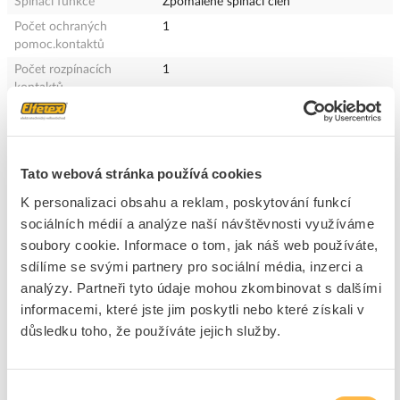
Spínací funkce
Zpomaleně spínací člen
Počet ochraných
1
pomoc.kontaktů
Počet rozpínacích
1
kontaktů
Počet spínacích kontaktů
1
Verze rozhraní
Bez
Typ komunikačního
Bez
Tato webová stránka používá cookies
rozhraní
K personalizaci obsahu a reklam, poskytování funkcí
Konstrukční typ krytu
Kvádr
sociálních médií a analýze naší návštěvnosti využíváme
Materiál pouzdra
Plast
soubory cookie. Informace o tom, jak náš web používáte,
Nátěr pouzdra
Ostatní, jiné
sdílíme se svými partnery pro sociální média, inzerci a
Typ ovládacího prvku
Válečková páka
analýzy. Partneři tyto údaje mohou zkombinovat s dalšími
Uspořádání dotykového
Ostatní, jiné
informacemi, které jste jim poskytli nebo které získali v
elementu
důsledku toho, že používáte jejich služby.
Typ elektrického připojení
Kabelová průchodka metrická
Kategorie nevýbušnosti -
Bez
Výběr
plyn