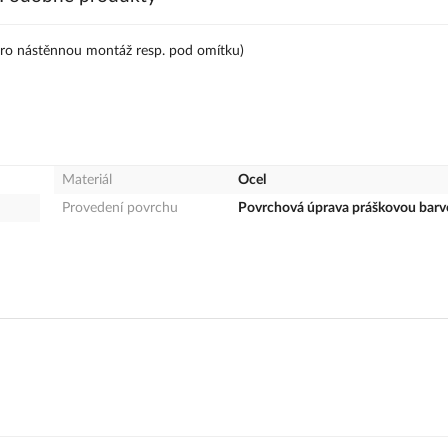
č pro nástěnnou montáž resp. pod omítku)
Materiál
Ocel
Provedení povrchu
Povrchová úprava práškovou bar
Česká republika