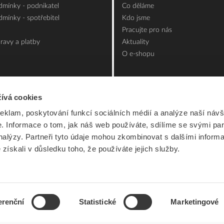
mínky - podnikatel
Co děláme
mínky - spotřebitel
Kdo jsme
Pracujte pro nás
ravy a platby
Aktuality
O e-shopu
ívá cookies
reklam, poskytování funkcí sociálních médií a analýze naší návš
 Informace o tom, jak náš web používáte, sdílíme se svými par
analýzy. Partneři tyto údaje mohou zkombinovat s dalšími inform
é získali v důsledku toho, že používáte jejich služby.
erenční
Statistické
Marketingové