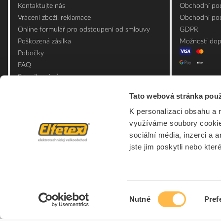
Kontaktujte nás
Obchodní pod
Vrácení zboží, reklamace
Obchodní pod
Online formulář pro odstoupení od smlouvy
GDPR
Poškozená zásilka
Možnosti dop
Pobočky
FAQ
Slovník pojmů
Mapa webu
Tato webová stránka použ
Ceník obalových materiálů
K personalizaci obsahu a 
využíváme soubory cookie.
sociální média, inzerci a 
jste jim poskytli nebo kter
Výběr
Nutné
Pref
souhlasu