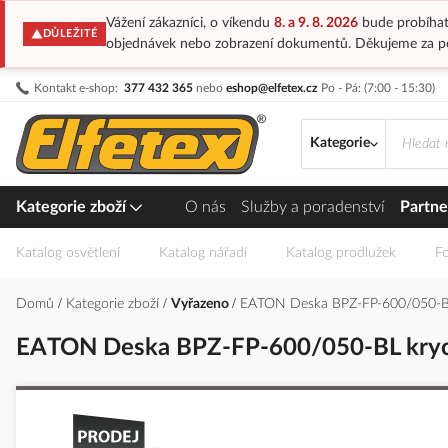
Vážení zákazníci, o víkendu
8. a 9. 8. 2026
bude probíhat
DŮLEŽITÉ
objednávek nebo zobrazení dokumentů. Děkujeme za p
Přejít
Kontakt e-shop:
377 432 365
nebo
eshop@elfetex.cz
Po - Pá: (7:00 - 15:30)
na
obsah
Kategorie
Kategorie zboží
O nás
Služby a poradenství
Partne
Katalog osvětlení
Katalog nářadí
Katalog prodlužek
Fo
Domů
Kategorie zboží
Vyřazeno
EATON Deska BPZ-FP-600/050-BL
EATON Deska BPZ-FP-600/050-BL kryc
Přeskočit
na