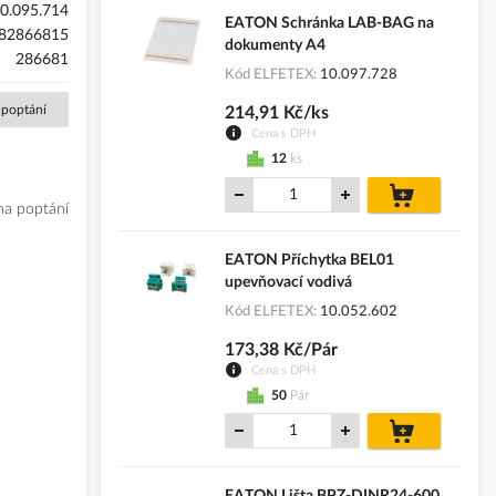
0.095.714
EATON Schránka LAB-BAG na
82866815
dokumenty A4
286681
Kód ELFETEX
10.097.728
 poptání
214,91 Kč/ks
Cena s DPH
12
ks
do
košíku
na poptání
EATON Příchytka BEL01
upevňovací vodivá
Kód ELFETEX
10.052.602
173,38 Kč/Pár
Cena s DPH
50
Pár
do
košíku
EATON Lišta BPZ-DINR24-600