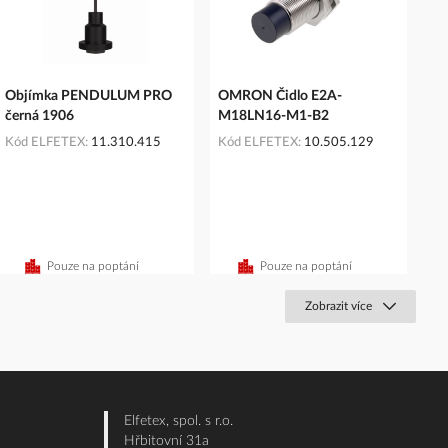
Objímka PENDULUM PRO
OMRON Čidlo E2A-
černá 1906
M18LN16-M1-B2
Kód ELFETEX
11.310.415
Kód ELFETEX
10.505.129
Pouze na poptání
Pouze na poptání
Zobrazit více
Elfetex, spol. s r.o.
Hřbitovní 31a