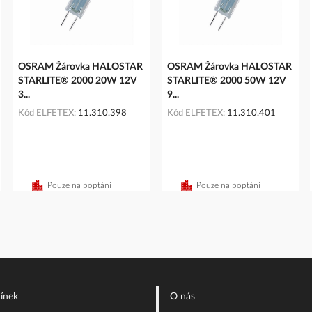
OSRAM Žárovka HALOSTAR
OSRAM Žárovka HALOSTAR
STARLITE® 2000 20W 12V
STARLITE® 2000 50W 12V
3...
9...
Kód ELFETEX
11.310.398
Kód ELFETEX
11.310.401
íku
Pouze na poptání
Pouze na poptání
ínek
O nás