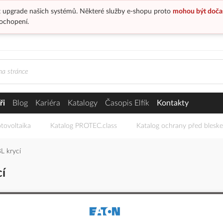
 upgrade našich systémů. Některé služby e-shopu proto
mohou být doča
ochopení.
ři
Blog
Kariéra
Katalogy
Časopis Elfík
Kontakty
tovoltaika
Katalog PROTEC.class
Katalog ochrany před blesk
 krycí
í