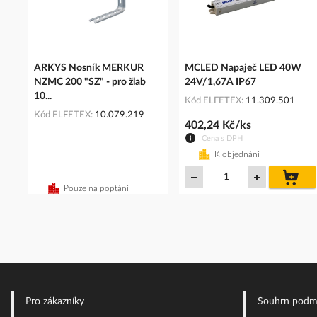
ARKYS Nosník MERKUR
MCLED Napaječ LED 40W
NZMC 200 "SZ" - pro žlab
24V/1,67A IP67
10...
Kód ELFETEX
11.309.501
Kód ELFETEX
10.079.219
402,24 Kč/ks
Cena s DPH
K objednání
do
koš
Pouze na poptání
Pro zákazníky
Souhrn podm