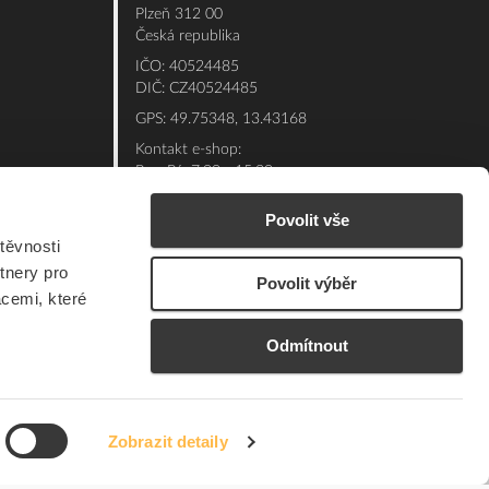
Plzeň 312 00
Česká republika
IČO: 40524485
DIČ: CZ40524485
GPS: 49.75348, 13.43168
Kontakt e-shop:
Po - Pá: 7:00 - 15:30
Referent:
377 432 365
Povolit vše
Technická podpora: 377 432 311
těvnosti
E-mail:
eshop@elfetex.cz
tnery pro
Povolit výběr
acemi, které
Odmítnout
Zobrazit detaily
© 2026 Member of the Würth Group