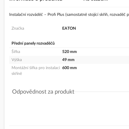
s
obrázky
Instalační rozváděč – Profi Plus (samostatně stojící skříň, rozvadě
Značka
EATON
Přední panely rozvaděčů
Šířka
520 mm
Výška
49 mm
Montážní šířka pro instalaci
600 mm
skříně
Odpovědnost za produkt
GPSR Details
Eaton Elektrotechnika s.r.o.
Adresa: Komárovská 2406/57, 193 00 Praha 9 - Horní Počernice, 
Telefon: +420 267 990 440
E-mail:
EatonCareCZ@eaton.com