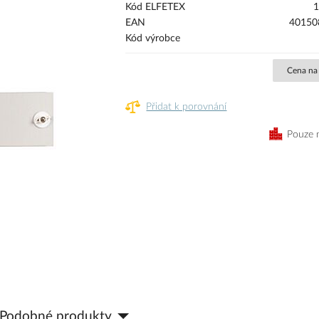
Kód ELFETEX
1
EAN
40150
Kód výrobce
Cena na
Přidat k porovnání
Pouze 
Podobné produkty