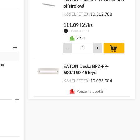
přístrojová
Kód ELFETEX
10.512.788
111,09 Kč/ks
Cena s DPH
29
ks
do
košíku
vou
EATON Deska BPZ-FP-
600/150-45 krycí
Kód ELFETEX
10.096.004
Pouze na poptání
+