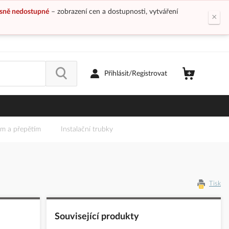
sně nedostupné
– zobrazení cen a dostupnosti, vytváření
×
Přihlásit/Registrovat
em a přepětím
Instalační trubky
Tisk
Související produkty