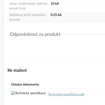
Jmen. krátkodobý výdržný
10 kA
proud (Icw)
Odolnost proti rázovému
0.25 kA
proudu
Odpovědnost za produkt
GPSR Details
Eaton Elektrotechnika s.r.o.
Adresa: Komárovská 2406/57, 193 00 Praha 9 - Horní Počernice, 
Telefon: +420 267 990 440
E-mail:
EatonCareCZ@eaton.com
https://www.eaton.com/cz/cs-cz.html
Ke stažení
Ostatní dokumenty
Technická specifikace.pdf