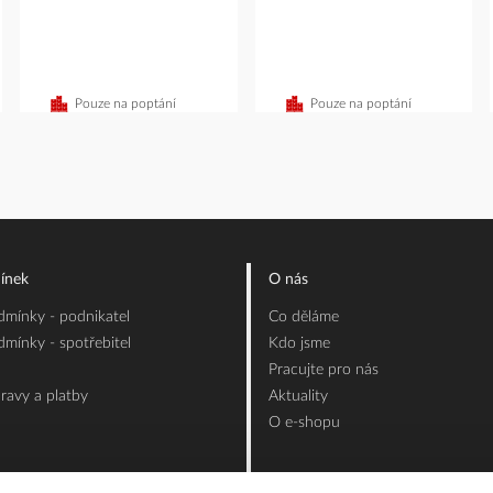
íku
Pouze na poptání
Pouze na poptání
ínek
O nás
mínky - podnikatel
Co děláme
mínky - spotřebitel
Kdo jsme
Pracujte pro nás
ravy a platby
Aktuality
O e-shopu