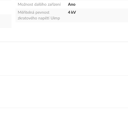
Možnost dalšího zařízení
Ano
Měřitelná pevnost
4 kV
zkratového napětí Uimp
Česká republika