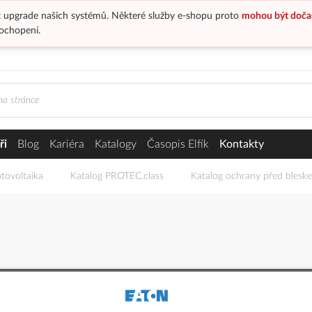
 upgrade našich systémů. Některé služby e-shopu proto
mohou být doča
ochopení.
ři
Blog
Kariéra
Katalogy
Časopis Elfík
Kontakty
tovoltaika
Katalog PROTEC.class
Katalog ochrany před blesk