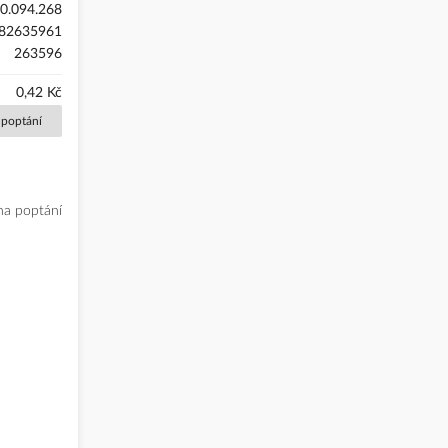
0.094.268
82635961
263596
0,42 Kč
 poptání
na poptání