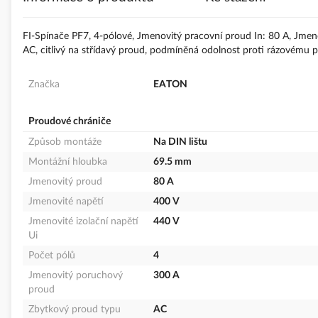
s
obrázky
FI-Spínače PF7, 4-pólové, Jmenovitý pracovní proud In: 80 A, Jmeno
AC, citlivý na střídavý proud, podmíněná odolnost proti rázovému p
Značka
EATON
Proudové chrániče
Způsob montáže
Na DIN lištu
Montážní hloubka
69.5 mm
Jmenovitý proud
80 A
Jmenovité napětí
400 V
Jmenovité izolační napětí
440 V
Ui
Počet pólů
4
Jmenovitý poruchový
300 A
proud
Zbytkový proud typu
AC