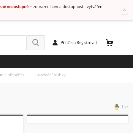
sně nedostupné
– zobrazení cen a dostupnosti, vytváření
×
Přihlásit/Registrovat
em a přepětím
Instalační trubky
Tisk