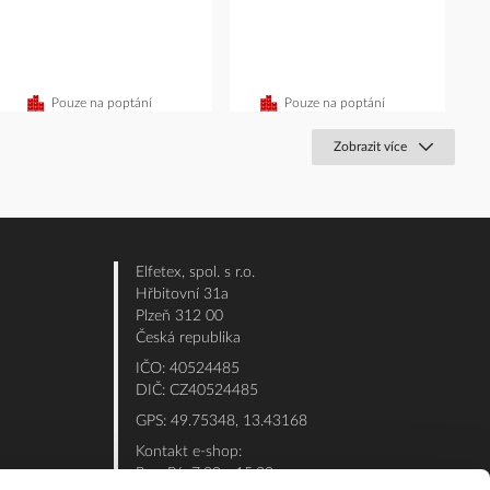
Pouze na poptání
Pouze na poptání
Zobrazit více
Elfetex, spol. s r.o.
Hřbitovní 31a
Plzeň 312 00
Česká republika
IČO: 40524485
DIČ: CZ40524485
GPS: 49.75348, 13.43168
Kontakt e-shop:
Po - Pá: 7:00 - 15:30