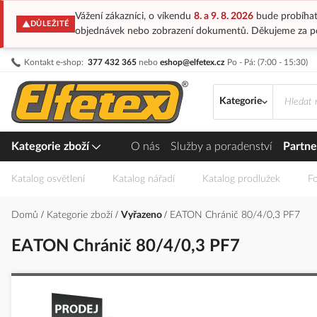
Vážení zákazníci, o víkendu
8. a 9. 8. 2026
bude probíhat
DŮLEŽITÉ
objednávek nebo zobrazení dokumentů. Děkujeme za p
Přejít
Kontakt e-shop:
377 432 365
nebo
eshop@elfetex.cz
Po - Pá: (7:00 - 15:30)
na
obsah
Kategorie
Kategorie zboží
O nás
Služby a poradenství
Partne
Katalog osvětlení
Katalog nářadí
Katalog prodlužek
Fo
Domů
Kategorie zboží
Vyřazeno
EATON Chránič 80/4/0,3 PF7
EATON Chránič 80/4/0,3 PF7
Přeskočit
na