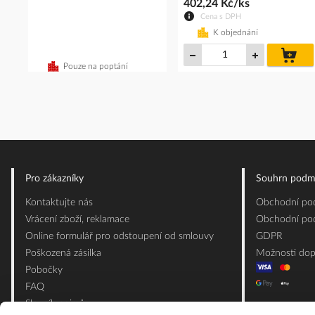
402,24 Kč/ks
Cena s DPH
K objednání
do
koš
Pouze na poptání
Pro zákazníky
Souhrn podm
Kontaktujte nás
Obchodní pod
Vrácení zboží, reklamace
Obchodní pod
Online formulář pro odstoupení od smlouvy
GDPR
Poškozená zásilka
Možnosti dop
Pobočky
FAQ
Slovník pojmů