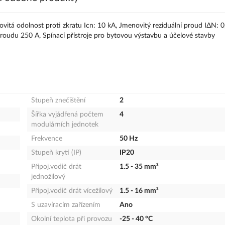
vitá odolnost proti zkratu Icn: 10 kA, Jmenovitý reziduální proud IΔN: 0
roudu 250 A, Spínací přístroje pro bytovou výstavbu a účelové stavby
Stupeň znečištění
2
Šířka vyjádřená počtem
4
modulárních jednotek
Frekvence
50 Hz
Stupeň krytí (IP)
IP20
Připoj.vodič drát
1.5 - 35 mm²
jednožilový
Připoj.vodič drát vícežilový
1.5 - 16 mm²
S uzavíracím zařízením
Ano
Okolní teplota při provozu
-25 - 40 °C