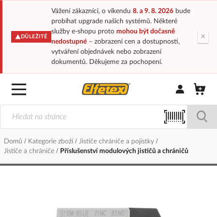
Vážení zákazníci, o víkendu
8. a 9. 8. 2026
bude
probíhat upgrade našich systémů. Některé
služby e-shopu proto
mohou být dočasně
×
DŮLEŽITÉ
nedostupné
– zobrazení cen a dostupnosti,
vytváření objednávek nebo zobrazení
dokumentů. Děkujeme za pochopení.
Přihlásit/Regi
Domů
Kategorie zboží
Jističe chrániče a pojistky
Jističe a chrániče
Příslušenství modulových jističů a chráničů
Přeskočit
na
konec
galerie