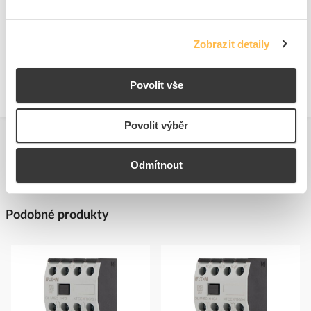
https://www.eaton.com/cz/cs-cz.html
Technické dokumenty
Zobrazit detaily
Technická specifikace.pdf
Povolit vše
Povolit výběr
Odmítnout
Podobné produkty