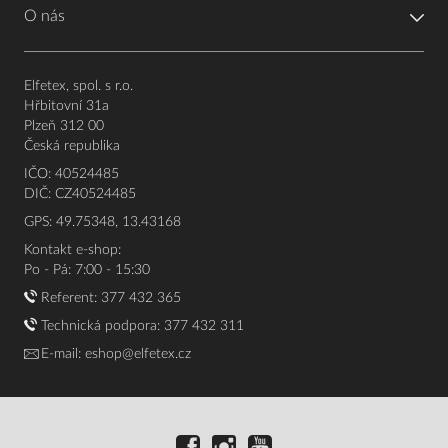
O nás
Elfetex, spol. s r.o.
Hřbitovní 31a
Plzeň 312 00
Česká republika
IČO: 40524485
DIČ: CZ40524485
GPS: 49.75348, 13.43168
Kontakt e-shop:
Po - Pá: 7:00 - 15:30
Referent:
377 432 365
Technická podpora: 377 432 311
E-mail:
eshop@elfetex.cz