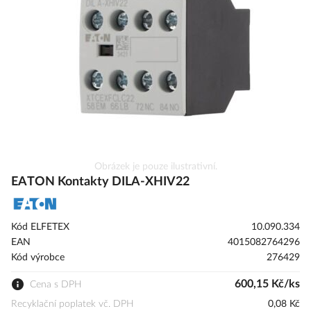
s
obrázky
Přeskočit
Obrázek je pouze ilustrativní.
na
EATON Kontakty DILA-XHIV22
začátek
galerie
s
Kód ELFETEX
10.090.334
obrázky
EAN
4015082764296
Kód výrobce
276429
600,15 Kč/ks
Cena s DPH
Recyklační poplatek vč. DPH
0,08 Kč