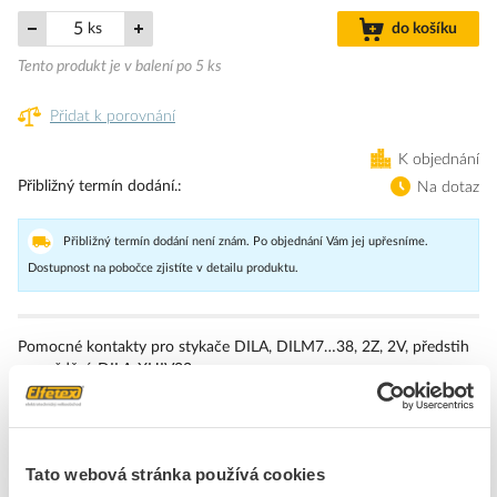
ks
do košíku
Tento produkt je v balení po 5 ks
Přidat k porovnání
K objednání
Přibližný termín dodání.
Na dotaz
Přibližný termín dodání není znám. Po objednání Vám jej upřesníme.
Dostupnost na pobočce zjistíte v detailu produktu.
Pomocné kontakty pro stykače DILA, DILM7…38, 2Z, 2V, předstih
a zpoždění, DILA-XHIV22
Značka
EATON
Tato webová stránka používá cookies
Bloky pomocných spínačů