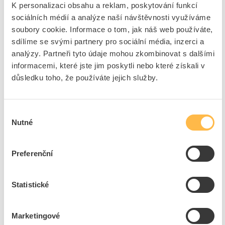
K personalizaci obsahu a reklam, poskytování funkcí
Počet spínacích kontaktů
2
sociálních médií a analýze naší návštěvnosti využíváme
Počet rozpínacích
2
soubory cookie. Informace o tom, jak náš web používáte,
kontaktů
sdílíme se svými partnery pro sociální média, inzerci a
Jmen.prac.proud AC-
4
analýzy. Partneři tyto údaje mohou zkombinovat s dalšími
15,230V
informacemi, které jste jim poskytli nebo které získali v
Typ elektrického připojení
Šroubová svorka
důsledku toho, že používáte jejich služby.
Provedení
Nasazovací, nástrčný
Způsob montáže
Přední montáž
Výběr
Objímka
Bez
Nutné
souhlasu
+
Odpovědnost za produkt
Preferenční
GPSR Details
Eaton Elektrotechnika s.r.o.
Adresa: Komárovská 2406/57, 193 00 Praha 9 - Horní Počernice,
Statistické
Česká republika
Telefon: +420 267 990 440
Ke stažení
E-mail:
EatonCareCZ@eaton.com
Marketingové