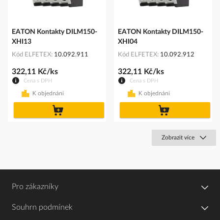
EATON Kontakty DILM150-
EATON Kontakty DILM150-
XHI13
XHI04
Kód ELFETEX
10.092.911
Kód ELFETEX
10.092.912
322,11 Kč/ks
322,11 Kč/ks
Cena s DPH
Cena s DPH
K objednání
K objednání
do
do
košíku
košíku
Zobrazit více
Pro zákazníky
Souhrn podmínek