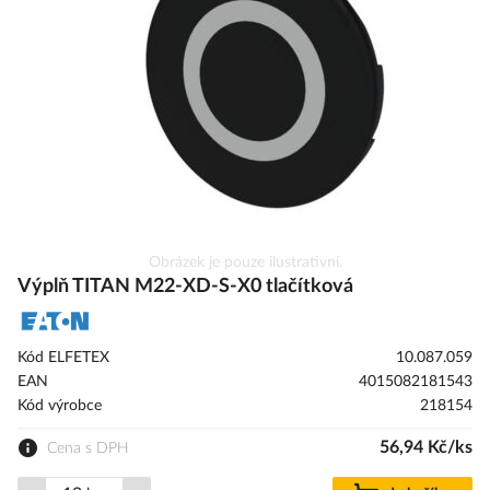
s
obrázky
Přeskočit
Obrázek je pouze ilustrativní.
na
Výplň TITAN M22-XD-S-X0 tlačítková
začátek
galerie
s
Kód ELFETEX
10.087.059
obrázky
EAN
4015082181543
Kód výrobce
218154
56,94 Kč/ks
Cena s DPH