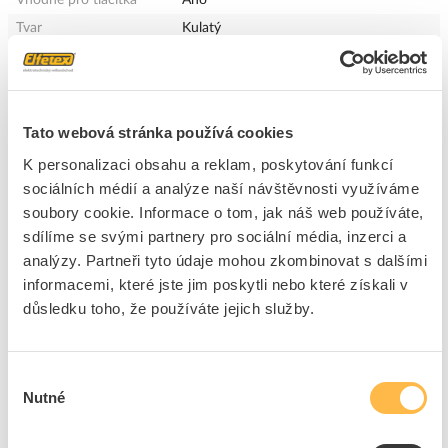
Tvar
Kulatý
Konstrukční typ
Plochý
Barva
Černá
Otisk
Ostatní, jiné
Tato webová stránka používá cookies
Potisk ISO symboly
Symbol "0"
K personalizaci obsahu a reklam, poskytování funkcí
Průměr modelové řady
22 mm
sociálních médií a analýze naší návštěvnosti využíváme
Vnější průměr
22.5 mm
soubory cookie. Informace o tom, jak náš web používáte,
Šířka
24 mm
sdílíme se svými partnery pro sociální média, inzerci a
Výška
3 mm
analýzy. Partneři tyto údaje mohou zkombinovat s dalšími
Možnost vyrytí
Ne
informacemi, které jste jim poskytli nebo které získali v
důsledku toho, že používáte jejich služby.
Vhodné pro prosvětlené
Ne
tlačítko
Vhodné pro signálky
Ne
Výběr
Vhodné pro hřibové
Ne
Nutné
souhlasu
tlačítko
Vhodné pro výstražné
Ne