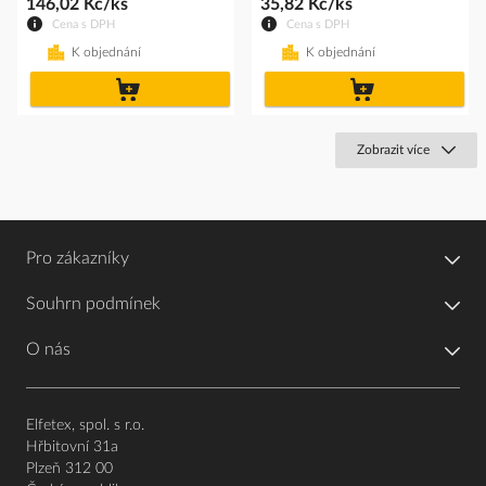
146,02 Kč/ks
35,82 Kč/ks
Cena s DPH
Cena s DPH
K objednání
K objednání
do
do
košíku
košíku
Zobrazit více
Pro zákazníky
Souhrn podmínek
O nás
Elfetex, spol. s r.o.
Hřbitovní 31a
Plzeň 312 00