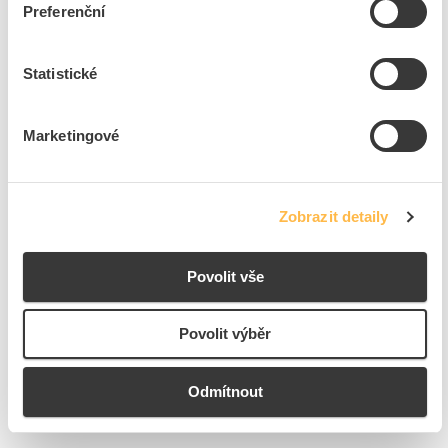
světlo
Preferenční
Vhodné pro přepínač
Ne
Význam otisku
Ostatní, jiné
Statistické
Řeč otisku
Ostatní, jiné
Marketingové
+
Odpovědnost za produkt
GPSR Details
Eaton Elektrotechnika s.r.o.
Zobrazit detaily
Adresa: Komárovská 2406/57, 193 00 Praha 9 - Horní Počernice,
Česká republika
Telefon: +420 267 990 440
Ke stažení
Povolit vše
E-mail:
EatonCareCZ@eaton.com
https://www.eaton.com/cz/cs-cz.html
Povolit výběr
Technické dokumenty
Technická specifikace.pdf
Odmítnout