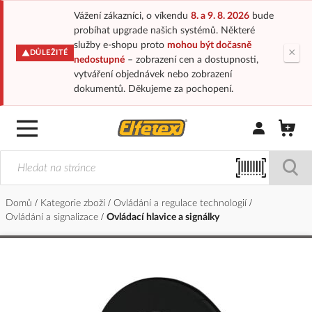
Vážení zákazníci, o víkendu
8. a 9. 8. 2026
bude
probíhat upgrade našich systémů. Některé
služby e-shopu proto
mohou být dočasně
×
DŮLEŽITÉ
nedostupné
– zobrazení cen a dostupnosti,
vytváření objednávek nebo zobrazení
dokumentů. Děkujeme za pochopení.
Přihlásit/Regi
Domů
Kategorie zboží
Ovládání a regulace technologií
Ovládání a signalizace
Ovládací hlavice a signálky
Přeskočit
na
konec
galerie