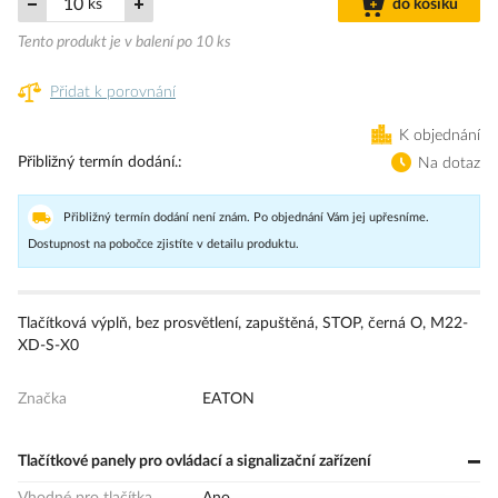
ks
do košíku
Tento produkt je v balení po 10 ks
Přidat k porovnání
K objednání
Přibližný termín dodání.
Na dotaz
Přibližný termín dodání není znám. Po objednání Vám jej upřesníme.
Dostupnost na pobočce zjistíte v detailu produktu.
Tlačítková výplň, bez prosvětlení, zapuštěná, STOP, černá O, M22-
XD-S-X0
Značka
EATON
Tlačítkové panely pro ovládací a signalizační zařízení
Vhodné pro tlačítka
Ano