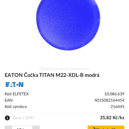
s
obrázky
Přeskočit
Obrázek je pouze ilustrativní.
na
EATON Čočka TITAN M22-XDL-B modrá
začátek
galerie
s
Kód ELFETEX
10.086.639
obrázky
EAN
4015082164454
Kód výrobce
216445
35,82 Kč/ks
Cena s DPH