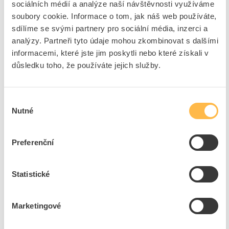
sociálních médií a analýze naší návštěvnosti využíváme
Tvar objektivu
Kulatý
soubory cookie. Informace o tom, jak náš web používáte,
Konstrukční typ
Plochý
sdílíme se svými partnery pro sociální média, inzerci a
Montážní průměr
22.5 mm
analýzy. Partneři tyto údaje mohou zkombinovat s dalšími
Průměr
22.2 mm
informacemi, které jste jim poskytli nebo které získali v
Výška
3 mm
důsledku toho, že používáte jejich služby.
Šířka
24 mm
Označený
Ne
Výběr
Nutné
souhlasu
+
Odpovědnost za produkt
GPSR Details
Eaton Elektrotechnika s.r.o.
Preferenční
Adresa: Komárovská 2406/57, 193 00 Praha 9 - Horní Počernice,
Česká republika
Statistické
Telefon: +420 267 990 440
Ke stažení
E-mail:
EatonCareCZ@eaton.com
https://www.eaton.com/cz/cs-cz.html
Marketingové
Technické dokumenty