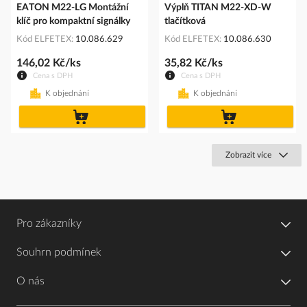
EATON M22-LG Montážní
Výplň TITAN M22-XD-W
klíč pro kompaktní signálky
tlačítková
Kód ELFETEX
10.086.629
Kód ELFETEX
10.086.630
146,02 Kč/ks
35,82 Kč/ks
Cena s DPH
Cena s DPH
K objednání
K objednání
do
do
košíku
košíku
Zobrazit více
Pro zákazníky
Souhrn podmínek
O nás