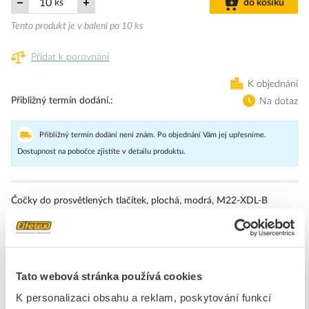
ks
do košíku
Tento produkt je v balení po 10 ks
Přidat k porovnání
K objednání
Přibližný termín dodání.
Na dotaz
Přibližný termín dodání není znám. Po objednání Vám jej upřesníme.
Dostupnost na pobočce zjistíte v detailu produktu.
Čočky do prosvětlených tlačítek, plochá, modrá, M22-XDL-B
Značka
EATON
Kaloty, čočky
Tato webová stránka používá cookies
Barva čočky
Modrý
K personalizaci obsahu a reklam, poskytování funkcí