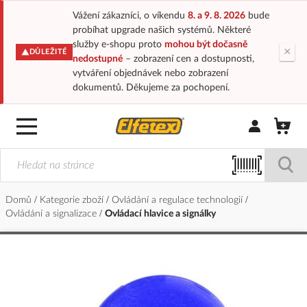
Vážení zákazníci, o víkendu
8. a 9. 8. 2026
bude
probíhat upgrade našich systémů. Některé
služby e-shopu proto
mohou být dočasně
×
DŮLEŽITÉ
nedostupné
– zobrazení cen a dostupnosti,
vytváření objednávek nebo zobrazení
dokumentů. Děkujeme za pochopení.
Přihlásit/Regi
Domů
Kategorie zboží
Ovládání a regulace technologií
Ovládání a signalizace
Ovládací hlavice a signálky
Přeskočit
na
konec
galerie