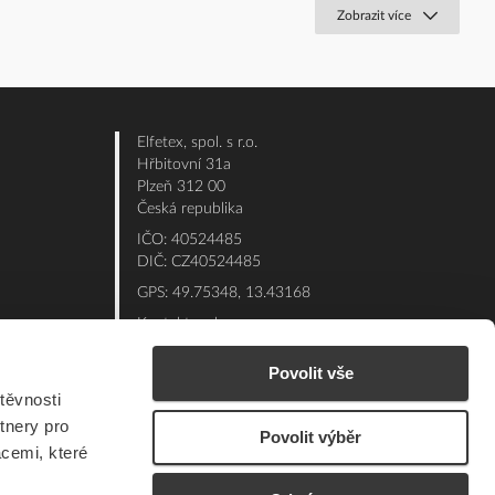
Zobrazit více
Elfetex, spol. s r.o.
Hřbitovní 31a
Plzeň 312 00
Česká republika
IČO: 40524485
DIČ: CZ40524485
GPS: 49.75348, 13.43168
Kontakt e-shop:
Po - Pá: 7:00 - 15:30
Povolit vše
Referent:
377 432 365
těvnosti
Technická podpora: 377 432 311
tnery pro
Povolit výběr
E-mail:
eshop@elfetex.cz
acemi, které