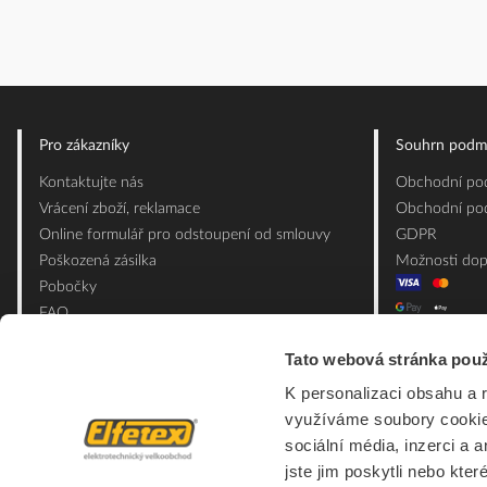
Pro zákazníky
Souhrn podm
Kontaktujte nás
Obchodní pod
Vrácení zboží, reklamace
Obchodní pod
Online formulář pro odstoupení od smlouvy
GDPR
Poškozená zásilka
Možnosti dop
Pobočky
FAQ
Slovník pojmů
Tato webová stránka použ
Mapa webu
K personalizaci obsahu a 
Ceník obalových materiálů
využíváme soubory cookie.
sociální média, inzerci a 
jste jim poskytli nebo kter