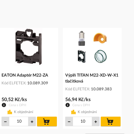
EATON Adaptér M22-ZA
Výplň TITAN M22-XD-W-X1
tlačítková
Kód ELFETEX
10.089.309
Kód ELFETEX
10.089.383
50,52 Kč/ks
56,94 Kč/ks
Cena s DPH
Cena s DPH
K objednání
K objednání
do
do
košíku
košíku