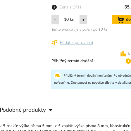
35,
Cena s DPH
ks
do
Tento produkt je v balení po 10 ks
Přidat k porovnání
K
Přibližný termín dodání.
Přibližný termín dodání není znám. Po objednán
upřesníme. Dostupnost na pobočce zjistíte v detailu p
Podobné produkty
pis: 5 znaků: výška písma 5 mm, > 5 znaků: výška písma 3 mm, Konstrukční