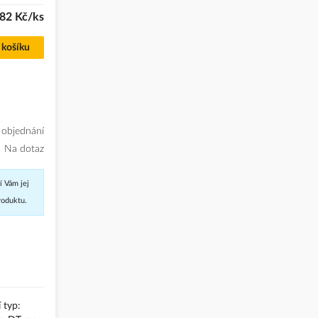
82 Kč/ks
 košíku
 objednání
Na dotaz
í Vám jej
roduktu.
 typ: