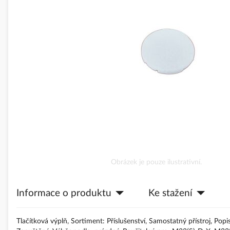
obrázky
Přeskočit
Obrázek je pouze ilustrativní.
na
začátek
Informace o produktu
Ke stažení
galerie
s
obrázky
Tlačítková výplň, Sortiment: Příslušenství, Samostatný přístroj, Po