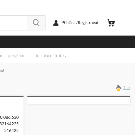
Přihlásit/Registrovat
em a přepětím
Instalační trubky
vá
Tisk
0.086.630
82164225
216422