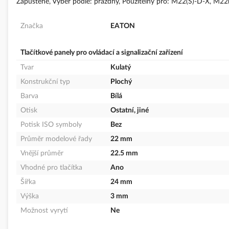
Zapuštěné, Výběr podle: prázdný, Použitelný pro: M22(S)-D-X, 
Značka
EATON
Tlačítkové panely pro ovládací a signalizační zařízení
Tvar
Kulatý
Konstrukční typ
Plochý
Barva
Bílá
Otisk
Ostatní, jiné
Potisk ISO symboly
Bez
Průměr modelové řady
22 mm
Vnější průměr
22.5 mm
Vhodné pro tlačítka
Ano
Šířka
24 mm
Výška
3 mm
Možnost vyrytí
Ne