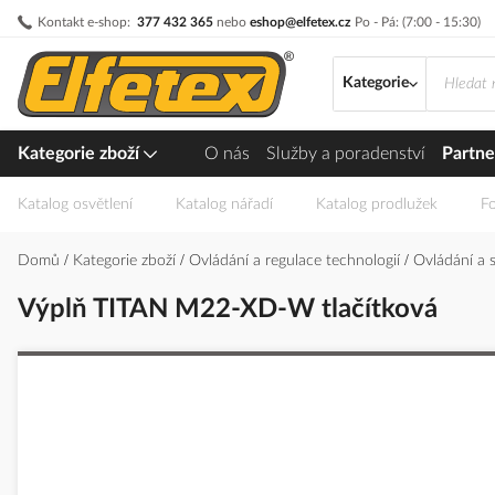
Přejít
Kontakt e-shop:
377 432 365
nebo
eshop@elfetex.cz
Po - Pá: (7:00 - 15:30)
na
obsah
Kategorie
Kategorie zboží
O nás
Služby a poradenství
Partne
Katalog osvětlení
Katalog nářadí
Katalog prodlužek
Fo
Domů
Kategorie zboží
Ovládání a regulace technologií
Ovládání a 
Výplň TITAN M22-XD-W tlačítková
Přeskočit
na
konec
galerie
s