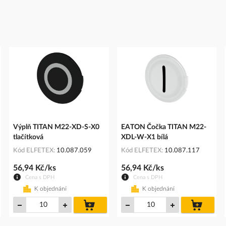
Výplň TITAN M22-XD-S-X0
EATON Čočka TITAN M22-
tlačítková
XDL-W-X1 bílá
Kód ELFETEX
10.087.059
Kód ELFETEX
10.087.117
56,94 Kč/ks
56,94 Kč/ks
Cena s DPH
Cena s DPH
K objednání
K objednání
do
do
íku
košíku
košíku