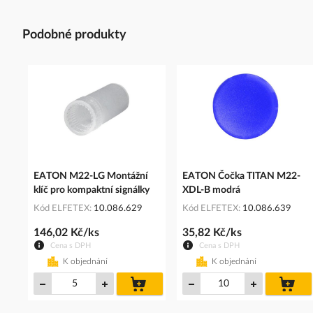
Podobné produkty
EATON M22-LG Montážní
EATON Čočka TITAN M22-
klíč pro kompaktní signálky
XDL-B modrá
Kód ELFETEX
10.086.629
Kód ELFETEX
10.086.639
146,02 Kč/ks
35,82 Kč/ks
Cena s DPH
Cena s DPH
K objednání
K objednání
do
do
košíku
koš