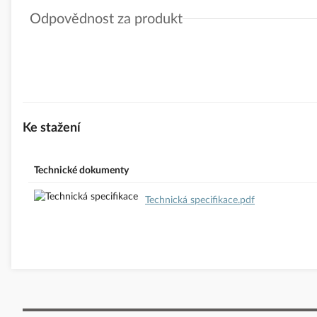
Odpovědnost za produkt
GPSR Details
Eaton Elektrotechnika s.r.o.
Adresa: Komárovská 2406/57, 193 00 Praha 9 - Horní Počernice, 
Telefon: +420 267 990 440
E-mail:
EatonCareCZ@eaton.com
https://www.eaton.com/cz/cs-cz.html
Ke stažení
Technické dokumenty
Technická specifikace.pdf