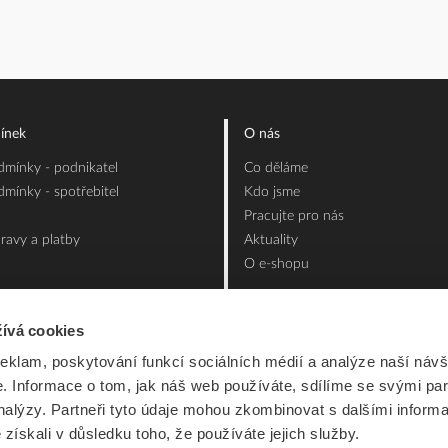
ínek
O nás
mínky - podnikatel
Co děláme
mínky - spotřebitel
Kdo jsme
Pracujte pro nás
ravy a platby
Aktuality
O e-shopu
ívá cookies
reklam, poskytování funkcí sociálních médií a analýze naší návš
 Informace o tom, jak náš web používáte, sdílíme se svými par
analýzy. Partneři tyto údaje mohou zkombinovat s dalšími inform
é získali v důsledku toho, že používáte jejich služby.