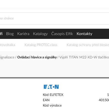
ři
Blog
Kariéra
Katalogy
Časopis Elfík
Kontakty
tovoltaika
Katalog PROTEC.class
Katalog ochrany před blesk
signalizace
Ovládací hlavice a signálky
Výplň TITAN M22-XD-W tlačítko
Kód ELFETEX
1
EAN
40150
Kód výrobce