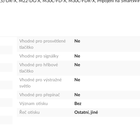
M22(S)-DR-X, M22-DG-X, M30C-FD-X, M30C-FDR-X, Připojení na SmartWir
Vhodné pro prosvětlené
Ne
tlačítko
Vhodné pro signálky
Ne
Vhodné pro hřibové
Ne
tlačítko
Vhodné pro výstražné
Ne
světlo
Vhodné pro přepínač
Ne
Význam otisku
Bez
Řeč otisku
Ostatní, jiné