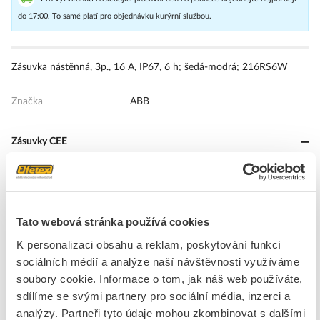
do 17:00. To samé platí pro objednávku kurýrní službou.
Zásuvka nástěnná, 3p., 16 A, IP67, 6 h; šedá-modrá; 216RS6W
Značka
ABB
Zásuvky CEE
Provedení
Povrchová montáž
Proud IEC
16 A
Počet pólů
3
Tato webová stránka používá cookies
Napětí podle ČSN EN
230 V (50 Hz 60) modrá
60309-2
K personalizaci obsahu a reklam, poskytování funkcí
Pozice na hodinách
6 h
sociálních médií a analýze naší návštěvnosti využíváme
soubory cookie. Informace o tom, jak náš web používáte,
Barevný kód, Identifikační
Modrý
barva
sdílíme se svými partnery pro sociální média, inzerci a
analýzy. Partneři tyto údaje mohou zkombinovat s dalšími
číslo RAL
7012