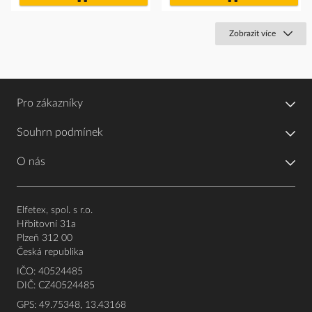
košíku
košíku
Zobrazit více
Pro zákazníky
Souhrn podmínek
O nás
Elfetex, spol. s r.o.
Hřbitovní 31a
Plzeň 312 00
Česká republika
IČO: 40524485
DIČ: CZ40524485
GPS: 49.75348, 13.43168