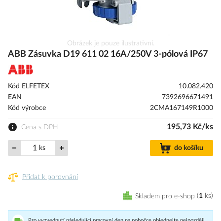
Přeskočit
Obrázek je pouze ilustrativní.
na
ABB Zásuvka D19 611 02 16A/250V 3-pólová IP67
začátek
galerie
s
Kód ELFETEX
10.082.420
obrázky
EAN
7392696671491
Kód výrobce
2CMA167149R1000
195,73 Kč/ks
Cena s DPH
ks
do košíku
Přidat k porovnání
Skladem pro e-shop
1
ks
Pro vyzvednutí následující pracovní den na pobočce objednejte nejpozději