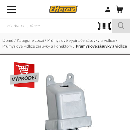
Přihlásit/Regi
Domů
Kategorie zboží
Průmyslové vypínače zásuvky a vidlice
Průmyslové vidlice zásuvky a konektory
Průmyslové zásuvky a vidlice
Přeskočit
na
konec
galerie
s
obrázky