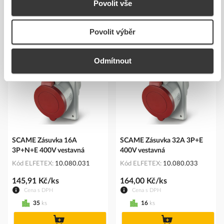
Povolit vše
Povolit výběr
Podobné produkty
Odmítnout
SCAME Zásuvka 16A
SCAME Zásuvka 32A 3P+E
3P+N+E 400V vestavná
400V vestavná
Kód ELFETEX
10.080.031
Kód ELFETEX
10.080.033
145,91 Kč/ks
164,00 Kč/ks
Cena s DPH
Cena s DPH
35
ks
16
ks
do
do