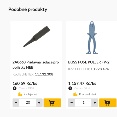
Podobné produkty
2A0660 Přídavná izolace pro
BUSS FUSE PULLER FP-2
pojistky HEB
Kód ELFETEX
10.928.494
Kód ELFETEX
11.132.308
160,59 Kč/ks
1 157,47 Kč/ks
Cena s DPH
Cena s DPH
K objednání
K objednání
do
do
košíku
koš