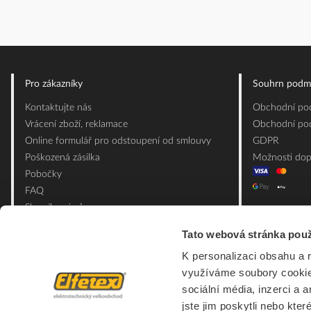
Pro zákazníky
Souhrn podm
Kontaktujte nás
Obchodní pod
Vrácení zboží, reklamace
Obchodní pod
Online formulář pro odstoupení od smlouvy
GDPR
Poškozená zásilka
Možnosti dop
Pobočky
FAQ
Slovník pojmů
Mapa webu
Tato webová stránka použ
Ceník obalových materiálů
K personalizaci obsahu a 
využíváme soubory cookie.
sociální média, inzerci a 
jste jim poskytli nebo kter