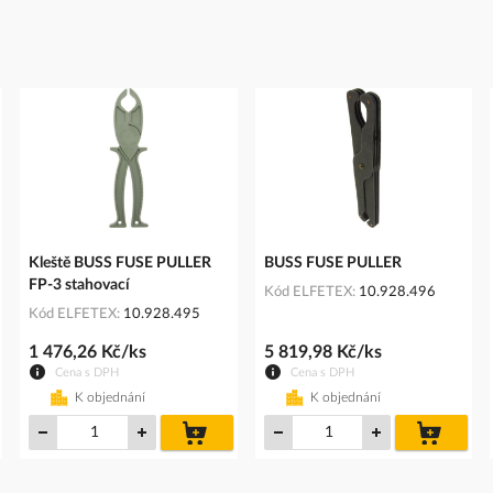
Kleště BUSS FUSE PULLER
BUSS FUSE PULLER
FP-3 stahovací
Kód ELFETEX
10.928.496
Kód ELFETEX
10.928.495
1 476,26 Kč/ks
5 819,98 Kč/ks
Cena s DPH
Cena s DPH
K objednání
K objednání
do
do
íku
košíku
košíku