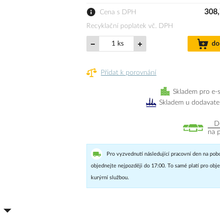
308,
Cena s DPH
Recyklační poplatek vč. DPH
ks
do
Přidat k porovnání
Skladem pro e-
Skladem u dodavate
D
na 
Pro vyzvednutí následující pracovní den na pob
objednejte nejpozději do 17:00. To samé platí pro ob
kurýrní službou.