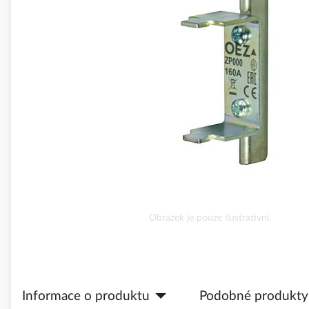
obrázky
Přeskočit
Obrázek je pouze ilustrativní.
na
začátek
galerie
s
obrázky
Informace o produktu
Podobné produkty