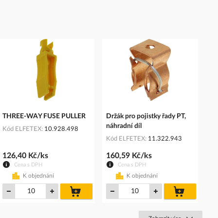
THREE-WAY FUSE PULLER
Držák pro pojistky řady PT,
náhradní díl
Kód ELFETEX
10.928.498
Kód ELFETEX
11.322.943
126,40 Kč/ks
160,59 Kč/ks
Cena s DPH
Cena s DPH
K objednání
K objednání
do
do
košíku
košíku