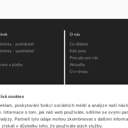
ínek
O nás
mínky - podnikatel
Co děláme
mínky - spotřebitel
Kdo jsme
Pracujte pro nás
ravy a platby
Aktuality
O e-shopu
ívá cookies
reklam, poskytování funkcí sociálních médií a analýze naší návš
 Informace o tom, jak náš web používáte, sdílíme se svými par
analýzy. Partneři tyto údaje mohou zkombinovat s dalšími inform
é získali v důsledku toho, že používáte jejich služby.