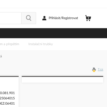
Přihlásit/Registrovat
em a přepětím
Instalační trubky
vá
Tisk
0.081.901
25064015
EZ:06401