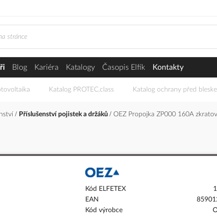
ři
Blog
Kariéra
Katalogy
Časopis Elfík
Kontakty
tovoltaika
Katalog PROTEC.class
Katalog ochrany před blesk
enství
Příslušenství pojistek a držáků
OEZ Propojka ZP000 160A zkrato
Kód ELFETEX
1
EAN
85901
Kód výrobce
O