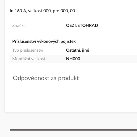
In 160 A, velikost 000, pro 000, 00
Značka
OEZ LETOHRAD
Příslušenství výkonových pojistek
Typ příslušenství
Ostatní, jiné
Montážní velikost
NH000
Odpovědnost za produkt
GPSR Details
OEZ s.r.o.
Adresa: Šedivská 339, 561 51 Letohrad, Česká republika
Telefon: +420 464 600 022
E-mail:
oez.cz@oez.com
www.oez.cz