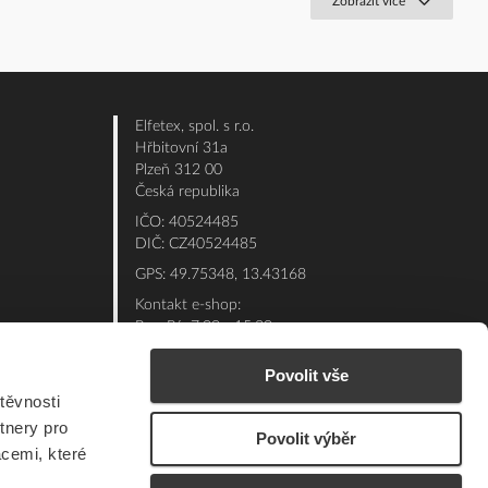
Zobrazit více
Elfetex, spol. s r.o.
Hřbitovní 31a
Plzeň 312 00
Česká republika
IČO: 40524485
DIČ: CZ40524485
GPS: 49.75348, 13.43168
Kontakt e-shop:
Po - Pá: 7:00 - 15:30
Referent:
377 432 365
Povolit vše
Technická podpora: 377 432 311
těvnosti
E-mail:
eshop@elfetex.cz
tnery pro
Povolit výběr
acemi, které