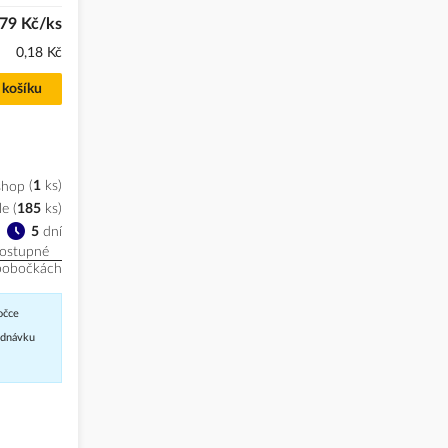
79 Kč/ks
0,18 Kč
 košíku
shop
1
ks
le
(
185
ks
)
5
dní
ostupné
pobočkách
očce
jednávku