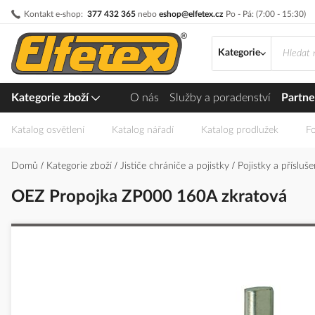
Přejít
Kontakt e-shop:
377 432 365
nebo
eshop@elfetex.cz
Po - Pá: (7:00 - 15:30)
na
obsah
Kategorie
Kategorie zboží
O nás
Služby a poradenství
Partne
Katalog osvětlení
Katalog nářadí
Katalog prodlužek
Fo
Domů
Kategorie zboží
Jističe chrániče a pojistky
Pojistky a přísluš
OEZ Propojka ZP000 160A zkratová
Přeskočit
na
konec
galerie
s