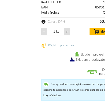
Kód ELFETEX
1
EAN
85901
Kód výrobce
O
50,
Cena s DPH
ks
do
Přidat k porovnání
Skladem pro e-s
Skladem u dodavate
D
na 
Pro vyzvednutí následující pracovní den na pob
objednejte nejpozději do 17:00. To samé platí pro ob
kurýrní službou.