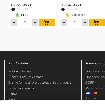
89,65 Kč/ks
72,84 Kč/ks
Cena s DPH
Cena s DPH
51
ks
K objednání
do
do
košíku
koš
Pro zákazníky
Souhrn podm
Kontaktujte nás
Obchodní pod
Vrácení zboží, reklamace
Obchodní pod
Online formulář pro odstoupení od smlouvy
GDPR
Poškozená zásilka
Možnosti dop
Pobočky
FAQ