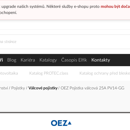
 upgrade našich systémů. Některé služby e-shopu proto
mohou být doča
ochopení.
ři
Blog
Kariéra
Katalogy
Časopis Elfík
Kontakty
tovoltaika
Katalog PROTEC.class
Katalog ochrany před blesk
enství
Pojistky
Válcové pojistky
OEZ Pojistka válcová 25A PV14-GG