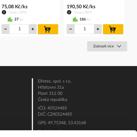
75,08 Kč/ks
190,50 Kč/ks
Cena s DPH
Cena s DPH
27
ks
186
ks
do
do
košíku
košíku
Zobrazit více
Elfetex, spol. s r.o.
Hřbitovní 31a
Plzeň 312 00
Česká republika
IČO: 40524485
DIČ: CZ40524485
GPS: 49.75348, 13.43168
Kontakt e-shop: