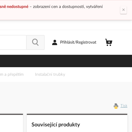
sně nedostupné
– zobrazení cen a dostupnosti, vytváření
×
Přihlásit/Registrovat
em a přepětím
Instalační trubky
Tisk
Související produkty