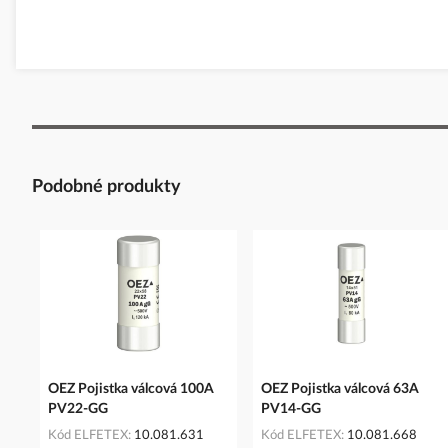
Adresa: Šedivská 339, 561 51 Letohrad, Česká republika
Telefon: +420 464 600 022
E-mail:
oez.cz@oez.com
www.oez.cz
Podobné produkty
OEZ Pojistka válcová 100A
OEZ Pojistka válcová 63A
PV22-GG
PV14-GG
Kód ELFETEX
10.081.631
Kód ELFETEX
10.081.668