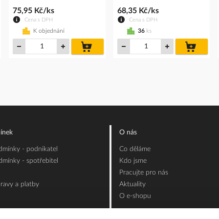
75,95 Kč/ks
68,35 Kč/ks
Cena s DPH
Cena s DPH
K objednání
36
ks
do
do
íku
košíku
košíku
ínek
O nás
mínky - podnikatel
Co děláme
mínky - spotřebitel
Kdo jsme
Pracujte pro nás
ravy a platby
Aktuality
O e-shopu