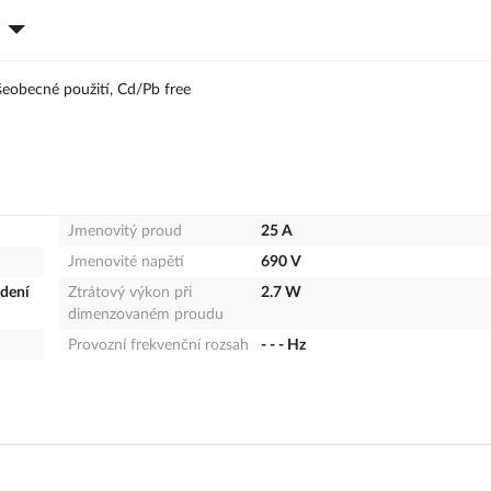
šeobecné použití, Cd/Pb free
Jmenovitý proud
25 A
Jmenovité napětí
690 V
edení
Ztrátový výkon při
2.7 W
dimenzovaném proudu
Provozní frekvenční rozsah
- - - Hz