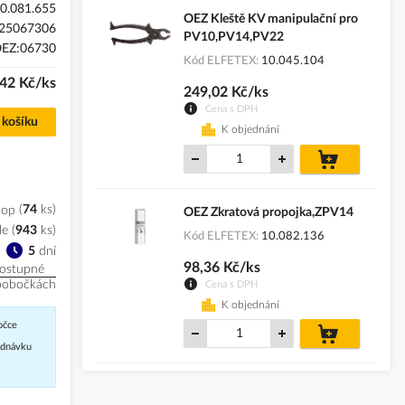
0.081.655
OEZ Kleště KV manipulační pro
25067306
PV10,PV14,PV22
EZ:06730
Kód ELFETEX
10.045.104
42 Kč/ks
249,02 Kč/ks
Cena s DPH
 košíku
K objednání
do
košíku
hop
74
ks
OEZ Zkratová propojka,ZPV14
le
(
943
ks
)
Kód ELFETEX
10.082.136
5
dní
98,36 Kč/ks
ostupné
pobočkách
Cena s DPH
K objednání
očce
do
košíku
jednávku