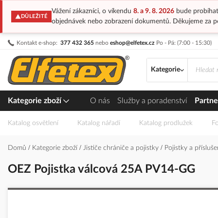
Vážení zákazníci, o víkendu
8. a 9. 8. 2026
bude probíhat
DŮLEŽITÉ
objednávek nebo zobrazení dokumentů. Děkujeme za p
Přejít
Kontakt e-shop:
377 432 365
nebo
eshop@elfetex.cz
Po - Pá: (7:00 - 15:30)
na
obsah
Kategorie
Kategorie zboží
O nás
Služby a poradenství
Partne
Katalog osvětlení
Katalog nářadí
Katalog prodlužek
Fo
Domů
Kategorie zboží
Jističe chrániče a pojistky
Pojistky a přísluš
OEZ Pojistka válcová 25A PV14-GG
Přeskočit
na