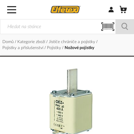
Přihlásit/Regi
Domů
Kategorie zboží
Jističe chrániče a pojistky
Pojistky a příslušenství
Pojistky
Nožové pojistky
Přeskočit
na
konec
galerie
s
obrázky