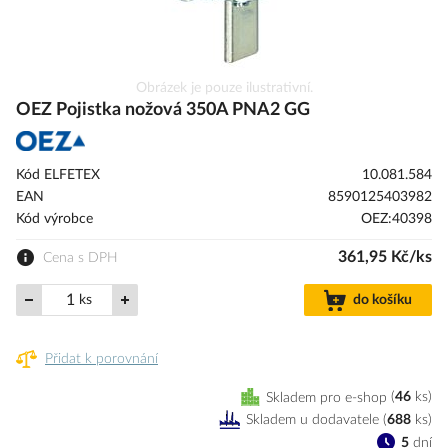
Přeskočit
Obrázek je pouze ilustrativní.
na
OEZ Pojistka nožová 350A PNA2 GG
začátek
galerie
s
Kód ELFETEX
10.081.584
obrázky
EAN
8590125403982
Kód výrobce
OEZ:40398
361,95 Kč/ks
Cena s DPH
ks
do košíku
Přidat k porovnání
Skladem pro e-shop
46
ks
Skladem u dodavatele
(
688
ks
)
5
dní