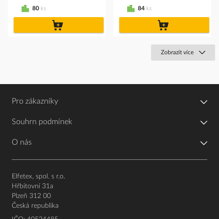
80
ks
84
ks
do
do
košíku
košíku
Zobrazit více
Pro zákazníky
Souhrn podmínek
O nás
Elfetex, spol. s r.o.
Hřbitovní 31a
Plzeň 312 00
Česká republika