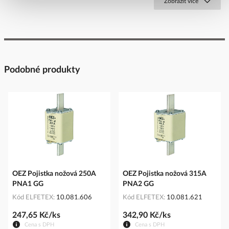
Zobrazit více
Podobné produkty
OEZ Pojistka nožová 250A
OEZ Pojistka nožová 315A
PNA1 GG
PNA2 GG
Kód ELFETEX
10.081.606
Kód ELFETEX
10.081.621
247,65 Kč/ks
342,90 Kč/ks
Cena s DPH
Cena s DPH