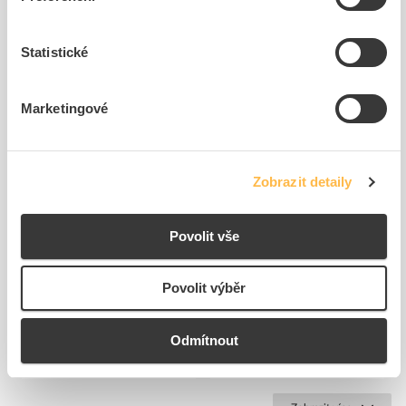
Související produkty
Statistické
Marketingové
Zobrazit detaily
OEZ Držák D1PH pojistek s
OEZ Kontakt VL50 návěstní
postranicemi
Povolit vše
Kód ELFETEX
10.081.792
Kód ELFETEX
10.147.292
630,01 Kč/ks
601,37 Kč/ks
Povolit výběr
Cena s DPH
Cena s DPH
K objednání
K objednání
Odmítnout
do
do
košíku
košíku