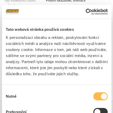
Typ indikátoru stavu
Přední ukazatele, snímače
pojistek
Jmenovité napětí AC
500 V
Hodnocené napětí DC
440 V
Ztrátový výkon při
26 W
Tato webová stránka používá cookies
dimenzovaném proudu
K personalizaci obsahu a reklam, poskytování funkcí
Izolovaná kovová držadla (
Ne
sociálních médií a analýze naší návštěvnosti využíváme
IMGL )
soubory cookie. Informace o tom, jak náš web používáte,
Velikost pojistky podle IEC
NH2
sdílíme se svými partnery pro sociální média, inzerci a
60269
analýzy. Partneři tyto údaje mohou zkombinovat s dalšími
informacemi, které jste jim poskytli nebo které získali v
+
Odpovědnost za produkt
důsledku toho, že používáte jejich služby.
GPSR Details
OEZ s.r.o.
Adresa: Šedivská 339, 561 51 Letohrad, Česká republika
Výběr
Telefon: +420 464 600 022
Nutné
souhlasu
E-mail:
oez.cz@oez.com
www.oez.cz
Preferenční