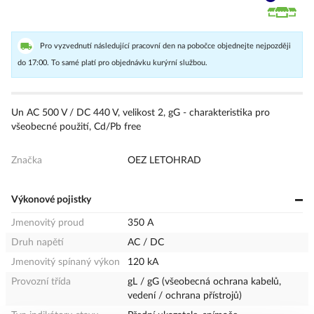
Pro vyzvednutí následující pracovní den na pobočce objednejte nejpozději
do 17:00. To samé platí pro objednávku kurýrní službou.
Un AC 500 V / DC 440 V, velikost 2, gG - charakteristika pro
všeobecné použití, Cd/Pb free
Značka
OEZ LETOHRAD
Výkonové pojistky
Jmenovitý proud
350 A
Druh napětí
AC / DC
Jmenovitý spínaný výkon
120 kA
Provozní třída
gL / gG (všeobecná ochrana kabelů,
vedení / ochrana přístrojů)