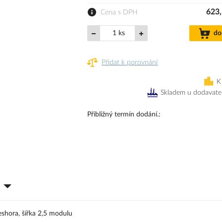
623,
Cena s DPH
ks
do
Přidat k porovnání
K
Skladem u dodavate
Přibližný termín dodání.
eshora, šířka 2,5 modulu