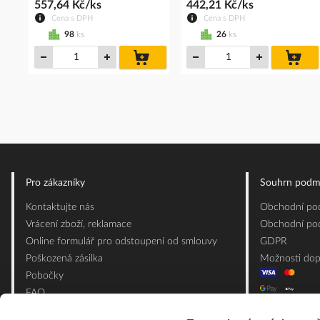
557,64 Kč/ks
442,21 Kč/ks
Cena s DPH
Cena s DPH
98
ks
26
ks
do
do
košíku
koš
Pro zákazníky
Souhrn podm
Kontaktujte nás
Obchodní pod
Vrácení zboží, reklamace
Obchodní pod
Online formulář pro odstoupení od smlouvy
GDPR
Poškozená zásilka
Možnosti dop
Pobočky
FAQ
Slovník pojmů