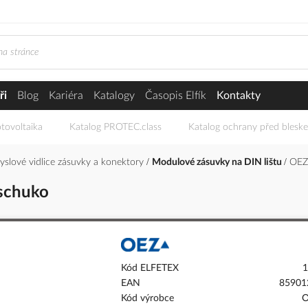
ři
Blog
Kariéra
Katalogy
Časopis Elfík
Kontakty
tovoltaika
Katalog PROTEC.class
Katalog ochrany před blesk
yslové vidlice zásuvky a konektory
Modulové zásuvky na DIN lištu
OEZ 
 schuko
Kód ELFETEX
1
EAN
85901
Kód výrobce
O