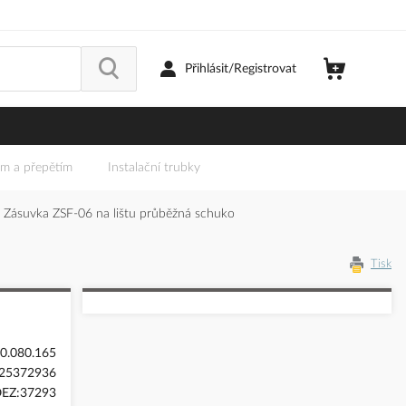
Přihlásit/Registrovat
em a přepětím
Instalační trubky
Zásuvka ZSF-06 na lištu průběžná schuko
Tisk
0.080.165
25372936
EZ:37293