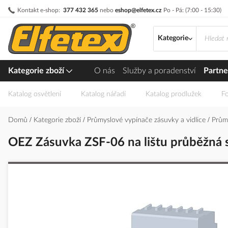
Přejít
Kontakt e-shop:
377 432 365
nebo
eshop@elfetex.cz
Po - Pá: (7:00 - 15:30)
na
obsah
Kategorie
Kategorie zboží
O nás
Služby a poradenství
Partne
Katalog osvětlení
Katalog nářadí
Katalog prodlužek
Fo
Domů
Kategorie zboží
Průmyslové vypínače zásuvky a vidlice
Prům
OEZ Zásuvka ZSF-06 na lištu průběžná
Přeskočit
na
konec
galerie
s