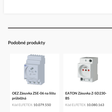
Adresa: Šedivská 339, 561 51 Letohrad, Česká republika
Telefon: +420 464 600 022
E-mail:
oez.cz@oez.com
www.oez.cz
Podobné produkty
OEZ Zásuvka ZSE-06 na lištu
EATON Zásuvka Z-SD230-
průběžná
BS
Kód ELFETEX
10.079.550
Kód ELFETEX
10.080.163