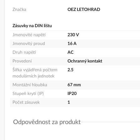
Značka
OEZ LETOHRAD
Zásuvky na DIN lištu
Jmenovité napětí
230 V
Jmenovitý proud
16 A
Druh napětí
AC
Provedení
Ochranný kontakt
Šířka vyjádřená počtem
2.5
modulárních jednotek
Montážní hloubka
67 mm
Stupeň krytí (IP)
IP20
Počet zásuvek
1
Odpovědnost za produkt
GPSR Details
OEZ s.r.o.