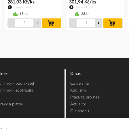
281,03 Kč/ks
301,94 Kč/ks
Cena s DPH
Cena s DPH
15
ks
23
ks
do
do
íku
košíku
košíku
ínek
O nás
mínky - podnikatel
Co děláme
mínky - spotřebitel
Kdo jsme
Pracujte pro nás
ravy a platby
Aktuality
O e-shopu