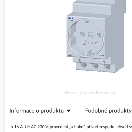
obrázky
Přeskočit
Obrázek je pouze ilustrativní.
na
začátek
Informace o produktu
Podobné produkty
galerie
s
obrázky
In 16 A, Ue AC 230 V, provedení „schuko“, přívod zespodu, přívod s