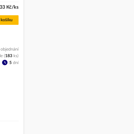
33 Kč/ks
 košíku
 objednání
le
(
183
ks
)
5
dní