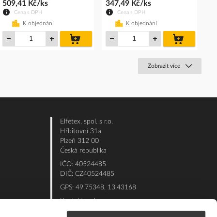
509,41 Kč/ks
347,49 Kč/ks
Cena s DPH
Cena s DPH
K objednání
K objednání
do
do
košíku
košíku
Zobrazit více
Elfetex, spol. s r.o.
Hřbitovní 31a
Plzeň 312 00
Česká republika
IČO: 40524485
DIČ: CZ40524485
GPS: 49.75348, 13.43168
Kontakt e-shop:
Po - Pá: 7:00 - 15:30