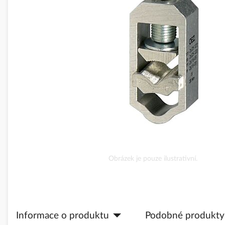
obrázky
Přeskočit
Obrázek je pouze ilustrativní.
na
začátek
galerie
s
obrázky
Informace o produktu
Podobné produkty