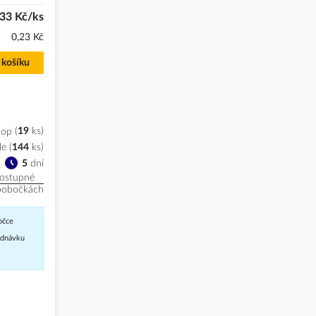
33 Kč/ks
0,23 Kč
 košíku
hop
19
ks
le
(
144
ks
)
5
dní
ostupné
pobočkách
očce
jednávku