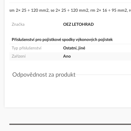
sm 2× 25 ÷ 120 mm2, se 2× 25 ÷ 120 mm2, rm 2× 16 ÷ 95 mm2, r
Značka
OEZ LETOHRAD
Příslušenství pro pojistkové spodky výkonových pojistek
Typ příslušenství
Ostatní, jiné
Zařízení
Ano
Odpovědnost za produkt
GPSR Details
OEZ s.r.o.
Adresa: Šedivská 339, 561 51 Letohrad, Česká republika
Telefon: +420 464 600 022
E-mail:
oez.cz@oez.com
www.oez.cz