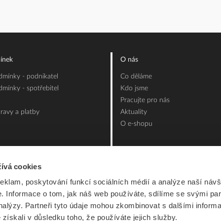
ínek
O nás
mínky - podnikatel
Co děláme
mínky - spotřebitel
Kdo jsme
Pracujte pro nás
ravy a platby
Aktuality
O e-shopu
ívá cookies
reklam, poskytování funkcí sociálních médií a analýze naší návš
 Informace o tom, jak náš web používáte, sdílíme se svými par
analýzy. Partneři tyto údaje mohou zkombinovat s dalšími inform
é získali v důsledku toho, že používáte jejich služby.