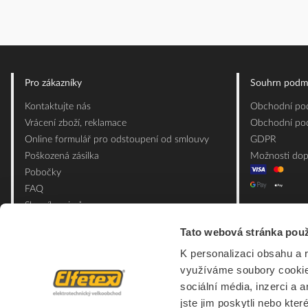
Pro zákazníky
Souhrn podm
Kontaktujte nás
Obchodní pod
Vrácení zboží, reklamace
Obchodní pod
Online formulář pro odstoupení od smlouvy
GDPR
Poškozená zásilka
Možnosti dop
Pobočky
FAQ
Slovník pojmů
Mapa webu
Tato webová stránka použ
Ceník obalových materiálů
K personalizaci obsahu a 
využíváme soubory cookie.
sociální média, inzerci a 
jste jim poskytli nebo kter