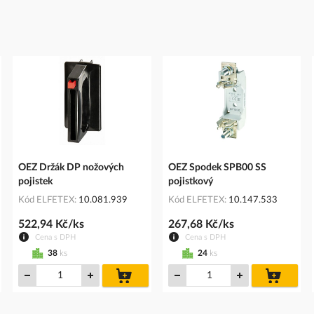
OEZ Držák DP nožových
OEZ Spodek SPB00 SS
pojistek
pojistkový
Kód ELFETEX
10.081.939
Kód ELFETEX
10.147.533
522,94 Kč/ks
267,68 Kč/ks
Cena s DPH
Cena s DPH
38
ks
24
ks
do
do
íku
košíku
košíku