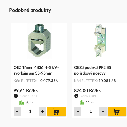
Podobné produkty
OEZ Třmen 4836 N-S k V-
OEZ Spodek SPF2 SS
svorkám sm 35-95mm
pojistkový nožový
Kód ELFETEX
10.079.356
Kód ELFETEX
10.081.881
99,61 Kč/ks
874,00 Kč/ks
Cena s DPH
Cena s DPH
80
ks
11
ks
do
do
košíku
koš