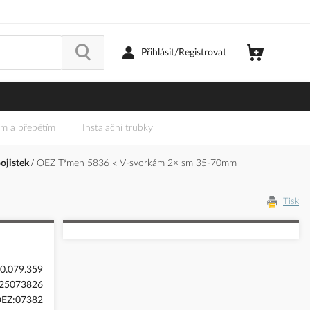
Přihlásit/Registrovat
em a přepětím
Instalační trubky
ojistek
OEZ Třmen 5836 k V-svorkám 2× sm 35-70mm
Tisk
0.079.359
25073826
EZ:07382