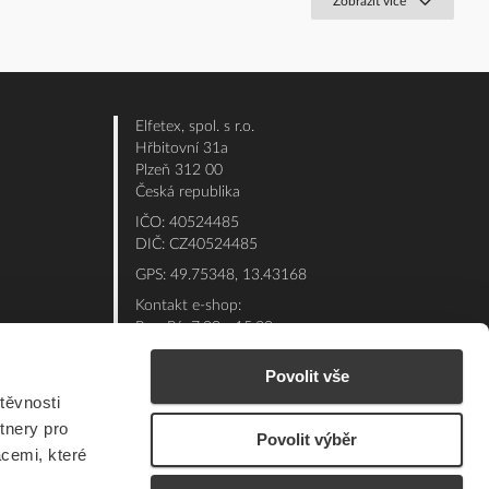
Zobrazit více
Elfetex, spol. s r.o.
Hřbitovní 31a
Plzeň 312 00
Česká republika
IČO: 40524485
DIČ: CZ40524485
GPS: 49.75348, 13.43168
Kontakt e-shop:
Po - Pá: 7:00 - 15:30
Referent:
377 432 365
Povolit vše
Technická podpora: 377 432 311
těvnosti
E-mail:
eshop@elfetex.cz
tnery pro
Povolit výběr
acemi, které