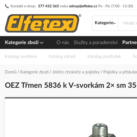
Přejít
Kontakt e-shop:
377 432 365
nebo
eshop@elfetex.cz
Po - Pá: (7:00 - 15:30)
na
obsah
Kategorie
Kategorie zboží
O nás
Služby a poradenství
Partne
Katalog osvětlení
Katalog nářadí
Katalog prodlužek
Fo
Domů
Kategorie zboží
Jističe chrániče a pojistky
Pojistky a přísluš
OEZ Třmen 5836 k V-svorkám 2× sm 3
Přeskočit
na
konec
galerie
s