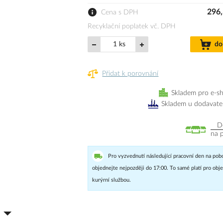
296,
Cena s DPH
Recyklační poplatek vč. DPH
ks
do
Přidat k porovnání
Skladem pro e-s
Skladem u dodavate
D
na 
Pro vyzvednutí následující pracovní den na pob
objednejte nejpozději do 17:00. To samé platí pro ob
kurýrní službou.