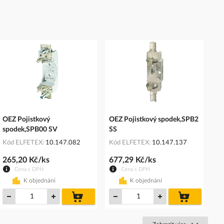
OEZ Pojistkový
OEZ Pojistkový spodek,SPB2
spodek,SPB00 SV
SS
Kód ELFETEX
10.147.082
Kód ELFETEX
10.147.137
265,20 Kč/ks
677,29 Kč/ks
Cena s DPH
Cena s DPH
K objednání
K objednání
do
do
košíku
košíku