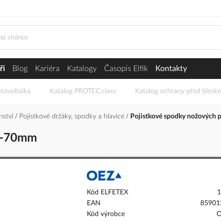
ři
Blog
Kariéra
Katalogy
Časopis Elfík
Kontakty
tovoltaika
Katalog PROTEC.class
Katalog ochrany před blesk
enství
Pojistkové držáky, spodky a hlavice
Pojistkové spodky nožových p
5-70mm
Kód ELFETEX
1
EAN
85901
Kód výrobce
O