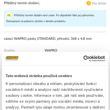
Přibližný termín dodání.
Na dotaz
Přibližný termín dodání není znám. Po objednání Vám jej upřesníme.
Dostupnost na pobočce zjistíte v detailu produktu.
vázací WAPRO pásky STANDARD, přírodní, 368 x 4,8 mm
Značka
WAPRO
Vázací pásky
Šířka pásku, pásma
4,8 mm
Tato webová stránka používá cookies
Délka pásku
368 mm
K personalizaci obsahu a reklam, poskytování funkcí
Tloušťka pásu
1,5 mm
sociálních médií a analýze naší návštěvnosti využíváme
Max. průměr svazku
102 mm
soubory cookie. Informace o tom, jak náš web používáte,
Min. přídržná síla
220 N
sdílíme se svými partnery pro sociální média, inzerci a
analýzy. Partneři tyto údaje mohou zkombinovat s dalšími
Provedení
Vnitřní ozubení