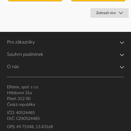
Zobrazit více
Pro zákazníky
Souhrn podmínek
O nás
Elfetex, spol. s r.o.
Hřbitovní 31a
Plzeň 312 00
Česká republika
IČO: 40524485
DIČ: CZ40524485
GPS: 49.75348, 13.43168