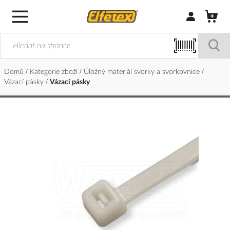
Přihlásit/Regi
Domů
Kategorie zboží
Úložný materiál svorky a svorkovnice
Vázací pásky
Vázací pásky
Přeskočit
na
konec
galerie
s
obrázky