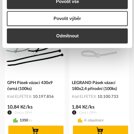
Povolit vše
Povolit výběr
Podobné produkty
Odmítnout
GPH Pásek vázací 430x9
LEGRAND Pásek vázací
černá (100ks)
180x2,4 přírodní (100ks)
Kód ELFETEX
10.197.856
Kód ELFETEX
10.100.733
10,84 Kč/ks
1,84 Kč/ks
Cena s DPH
Cena s DPH
1350
ks
K objednání
do
do
košíku
košíku