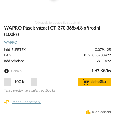
Přeskočit
Obrázek je pouze ilustrativní.
na
WAPRO Pásek vázací GT-370 368x4,8 přírodní
začátek
(100ks)
galerie
WAPRO
s
obrázky
Kód ELFETEX
10.079.125
EAN
8595055700422
Kód výrobce
WPR492
1,67 Kč/ks
Cena s DPH
ks
do košíku
Tento produkt je v balení po 100 ks
Přidat k porovnání
K objednání