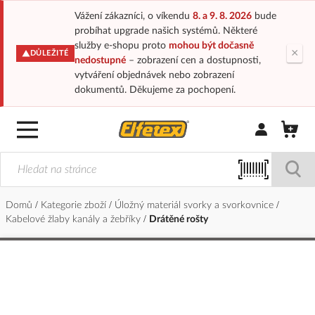
Vážení zákazníci, o víkendu
8. a 9. 8. 2026
bude
probíhat upgrade našich systémů. Některé
služby e-shopu proto
mohou být dočasně
×
DŮLEŽITÉ
nedostupné
– zobrazení cen a dostupnosti,
vytváření objednávek nebo zobrazení
dokumentů. Děkujeme za pochopení.
Přihlásit/Regi
Domů
Kategorie zboží
Úložný materiál svorky a svorkovnice
Kabelové žlaby kanály a žebříky
Drátěné rošty
Přeskočit
na
konec
galerie