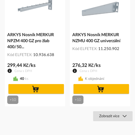
ARKYS Nosník MERKUR
ARKYS Nosník MERKUR
NPZM 400 GZ pro žlab
NZMU 400 GZ univerzální
400/50...
Kód ELFETEX
11.250.902
Kód ELFETEX
10.936.638
299,44 Kč/ks
276,32 Kč/ks
Cena s DPH
Cena s DPH
40
ks
K objednání
do
do
košíku
košíku
+10
+10
Zobrazit více