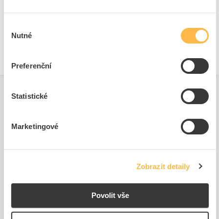
Technické dokumenty
Výběr
Technická specifikace.pdf
Nutné
souhlasu
Preferenční
Statistické
Související produkty
Marketingové
Zobrazit detaily
Povolit vše
ARKYS Žlab MERKUR
ARKYS Spojka žlabu