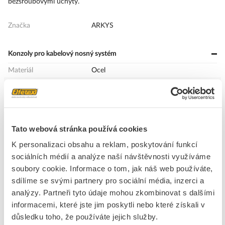
bezšroubovými úchyty.
Značka
ARKYS
Konzoly pro kabelový nosný systém
Materiál
Ocel
Povrchová úprava
Pozinkování galvanické
Šířka
32 mm
Provedení
Držák na zeď
Výška
105 mm
Tato webová stránka používá cookies
Délka
400 mm
K personalizaci obsahu a reklam, poskytování funkcí
Nosnost
1.176 kN
sociálních médií a analýze naší návštěvnosti využíváme
soubory cookie. Informace o tom, jak náš web používáte,
sdílíme se svými partnery pro sociální média, inzerci a
analýzy. Partneři tyto údaje mohou zkombinovat s dalšími
Ke stažení
informacemi, které jste jim poskytli nebo které získali v
důsledku toho, že používáte jejich služby.