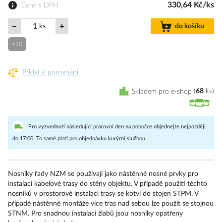
330,64 Kč/ks
Cena s DPH
ks
do košíku
+10
Přidat k porovnání
Skladem pro e-shop
68
ks
Pro vyzvednutí následující pracovní den na pobočce objednejte nejpozději
do 17:00. To samé platí pro objednávku kurýrní službou.
Nosníky řady NZM se používají jako nástěnné nosné prvky pro
instalaci kabelové trasy do stěny objektu. V případě použití těchto
nosníků v prostorové instalaci trasy se kotví do stojen STPM. V
případě nástěnné montáže více tras nad sebou lze použít se stojnou
STNM. Pro snadnou instalaci žlabů jsou nosníky opatřeny