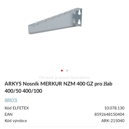
s
obrázky
Přeskočit
Obrázek je pouze ilustrativní.
na
ARKYS Nosník MERKUR NZM 400 GZ pro žlab
začátek
400/50 400/100
galerie
ARKYS
s
obrázky
Kód ELFETEX
10.078.130
EAN
8592648150404
Kód výrobce
ARK-215040