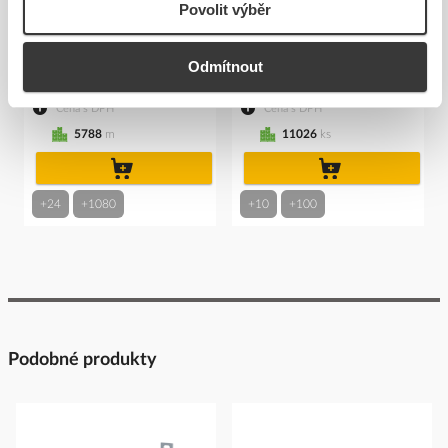
Povolit výběr
kabelový 50/50 M2 GZ délka
MERKUR SZM1 M2 GZ
2m
Kód ELFETEX
10.622.927
Kód ELFETEX
10.622.913
Odmítnout
134,12 Kč/m
19,67 Kč/ks
Cena s DPH
Cena s DPH
5788
m
11026
ks
do
do
košíku
košíku
+24
+1080
+10
+100
Podobné produkty