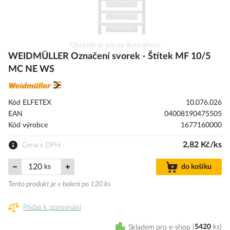
Přeskočit
Obrázek je pouze ilustrativní.
na
WEIDMÜLLER Označení svorek - Štítek MF 10/5
začátek
MC NE WS
galerie
s
obrázky
Kód ELFETEX
10.076.026
EAN
04008190475505
Kód výrobce
1677160000
2,82 Kč/ks
Cena s DPH
ks
do košíku
Tento produkt je v balení po 120 ks
Přidat k porovnání
Skladem pro e-shop
5420
ks