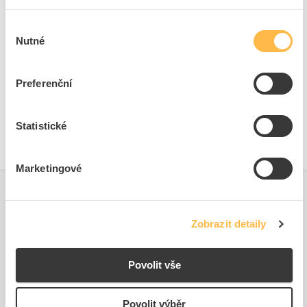
Výběr
Ke stažení
Nutné
souhlasu
Technické dokumenty
Preferenční
Technická specifikace.pdf
Statistické
Marketingové
Zobrazit detaily
Povolit vše
Podobné produkty
Povolit výběr