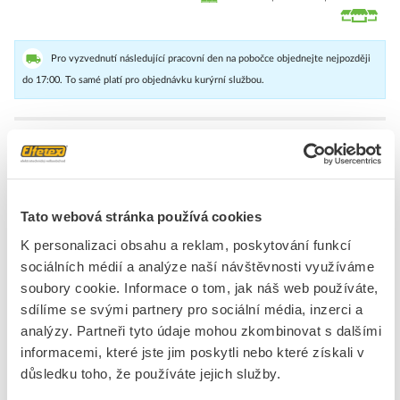
Pro vyzvednutí následující pracovní den na pobočce objednejte nejpozději
do 17:00. To samé platí pro objednávku kurýrní službou.
MultiFit - Označení svorek - 10 x 5 mm,. Rozteč v mm (P) 5.00,
barva bílá
Značka
WEIDMÜLLER
Tato webová stránka používá cookies
K personalizaci obsahu a reklam, poskytování funkcí
Označení svorek
sociálních médií a analýze naší návštěvnosti využíváme
Modulární rozteč
5 mm
soubory cookie. Informace o tom, jak náš web používáte,
sdílíme se svými partnery pro sociální média, inzerci a
Barva
Bílá
analýzy. Partneři tyto údaje mohou zkombinovat s dalšími
Bez halogenů
Ano
informacemi, které jste jim poskytli nebo které získali v
Otisk
Bez
důsledku toho, že používáte jejich služby.