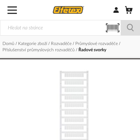
Přihlásit/Regi
Domů
Kategorie zboží
Rozvaděče
Průmyslové rozvaděče
Příslušenství průmyslových rozvaděčů
Řadové svorky
Přeskočit
na
konec
galerie
s
obrázky