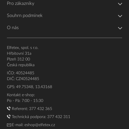
Pro zákazníky
Souhrn podmínek
O nás
Elfetex, spol. s r.o.
Hřbitovní 31a
Plzeň 312 00
Česká republika
IČO: 40524485
DIČ: CZ40524485
GPS: 49.75348, 13.43168
Kontakt e-shop:
Po - Pá: 7:00 - 15:30
Referent:
377 432 365
Technická podpora: 377 432 311
E-mail:
eshop@elfetex.cz