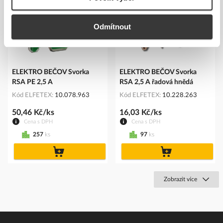
Odmítnout
ELEKTRO BEČOV Svorka
ELEKTRO BEČOV Svorka
RSA PE 2,5 A
RSA 2,5 A řadová hnědá
Kód ELFETEX
10.078.963
Kód ELFETEX
10.228.263
50,46 Kč/ks
16,03 Kč/ks
Cena s DPH
Cena s DPH
257
ks
97
ks
do
do
košíku
košíku
Zobrazit více