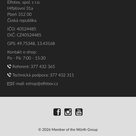
Elfetex, spol. s r.o.
Hřbitovní 31a
Plzeň 312 00
Česká republika
IČO: 40524485
DIČ: CZ40524485
GPS: 49.75348, 13.43168
Kontakt e-shop:
Po - Pá: 7:00 - 15:30
Referent:
377 432 365
Technická podpora: 377 432 311
E-mail:
eshop@elfetex.cz
© 2026 Member of the Würth Group