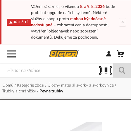
Vážení zákazníci, o víkendu
8. a 9. 8. 2026
bude
probíhat upgrade našich systémů. Některé
služby e-shopu proto
mohou být dočasně
×
DŮLEŽITÉ
nedostupné
– zobrazení cen a dostupnosti,
vytváření objednávek nebo zobrazení
dokumentů. Děkujeme za pochopení.
Přihlásit/Regi
Domů
Kategorie zboží
Úložný materiál svorky a svorkovnice
Trubky a chráničky
Pevné trubky
Přeskočit
na
konec
galerie