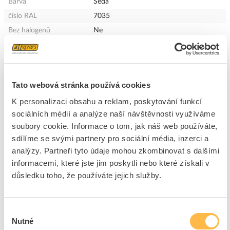
Barva
Šedá
číslo RAL
7035
Bez halogenů
Ne
Rozsah provozních teplot
-5 - 60 °C
Instalace do betonu
Ne
Stroje a instalace systémů
Ne
Tato webová stránka používá cookies
Půda, terén
Ne
K personalizaci obsahu a reklam, poskytování funkcí
Podomítková montáž
Ano
sociálních médií a analýze naší návštěvnosti využíváme
Vysokokluzná vnitřní
Ne
soubory cookie. Informace o tom, jak náš web používáte,
vrstva
sdílíme se svými partnery pro sociální média, inzerci a
Určeno pro venkovní
Ne
analýzy. Partneři tyto údaje mohou zkombinovat s dalšími
použití
informacemi, které jste jim poskytli nebo které získali v
S displejem měřiče
Ne
důsledku toho, že používáte jejich služby.
Třída odolnosti proti
Lehký (třída 2)
nárazu podle EN 61386-1
Výběr
Nutné
+
souhlasu
Odpovědnost za produkt