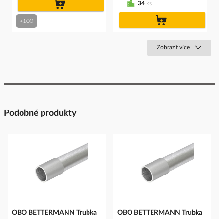
do
34
ks
košíku
do
+100
košíku
Zobrazit více
Podobné produkty
OBO BETTERMANN Trubka
OBO BETTERMANN Trubka