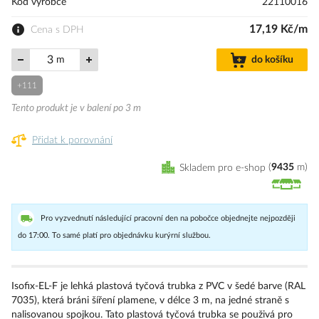
Kód výrobce
22110016
17,19 Kč/m
Cena s DPH
m
do košíku
+111
Tento produkt je v balení po 3 m
Přidat k porovnání
Skladem pro e-shop
9435
m
Pro vyzvednutí následující pracovní den na pobočce objednejte nejpozději
do 17:00. To samé platí pro objednávku kurýrní službou.
Isofix-EL-F je lehká plastová tyčová trubka z PVC v šedé barve (RAL
7035), která bráni šíření plamene, v délce 3 m, na jedné straně s
nalisovanou spojkou. Tato plastová tyčová trubka se použivá pro