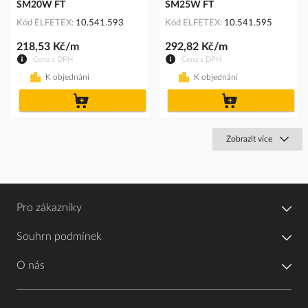
SM20W FT
SM25W FT
Kód ELFETEX
10.541.593
Kód ELFETEX
10.541.595
218,53 Kč/m
292,82 Kč/m
Cena s DPH
Cena s DPH
K objednání
K objednání
do
do
košíku
košíku
Zobrazit více
Pro zákazníky
Souhrn podmínek
O nás