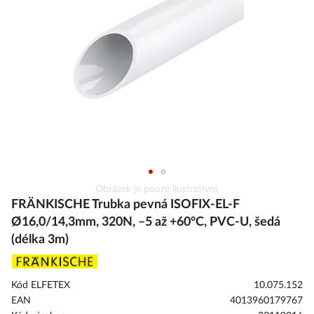
s
obrázky
Přeskočit
Obrázek je pouze ilustrativní.
na
FRÄNKISCHE Trubka pevná ISOFIX-EL-F
začátek
Ø16,0/14,3mm, 320N, –5 až +60°C, PVC-U, šedá
galerie
(délka 3m)
s
obrázky
Kód ELFETEX
10.075.152
EAN
4013960179767