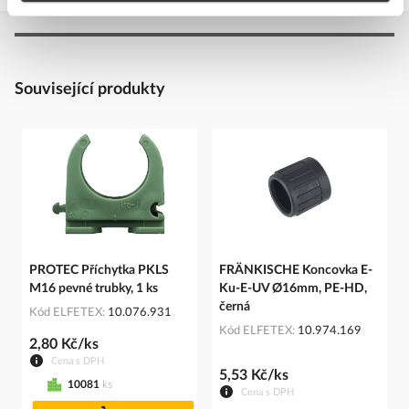
Související produkty
PROTEC Příchytka PKLS
FRÄNKISCHE Koncovka E-
M16 pevné trubky, 1 ks
Ku-E-UV Ø16mm, PE-HD,
černá
Kód ELFETEX
10.076.931
Kód ELFETEX
10.974.169
2,80 Kč/ks
Cena s DPH
5,53 Kč/ks
10081
ks
Cena s DPH