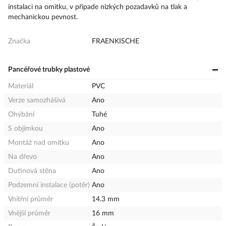
instalaci na omitku, v připade nizkých pozadavků na tlak a
mechanickou pevnost.
Značka
FRAENKISCHE
Pancéřové trubky plastové
Materiál
PVC
Verze samozhášivá
Ano
Ohýbání
Tuhé
S objímkou
Ano
Montáž nad omítku
Ano
Na dřevo
Ano
Dutinová stěna
Ano
Podzemní instalace (potěr)
Ano
Vnitřní průměr
14.3 mm
Vnější průměr
16 mm