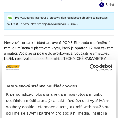
5
dní
Pro vyzvednutí následující pracovní den na pobočce objednejte nejpozději
do 17:00. To samé platí pro objednávku kurýrní službou.
Nerezová sonda k hlídání zaplavení. POPIS Elektroda o průměru 4
mm je umístěna v plastovém krytu, který je opatřen 12 mm závitem
s maticí. Vodič se připojuje do svorkovnice. Součástí je smršťovací
bužírka pro izolaci přípojného místa. TECHNICKÉ PARAMETRY
Maximální průřez připojovacího vodiče je 2.5 mm2. Možnost
upevnění do panelu nebo do držáku.
Značka
ELKO EP
Tato webová stránka používá cookies
K personalizaci obsahu a reklam, poskytování funkcí
Plovákové spínače
sociálních médií a analýze naší návštěvnosti využíváme
Stupeň krytí (IP)
IP67
soubory cookie. Informace o tom, jak náš web používáte,
Konstrukce senzoru /
Ostatní, jiné
sdílíme se svými partnery pro sociální média, inzerci a
sondy