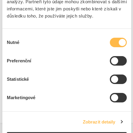
analýzy. Partneři tyto údaje mohou zkombinovat s dalšími
určeno pro pitnou vodu
Ano
informacemi, které jste jim poskytli nebo které získali v
důsledku toho, že používáte jejich služby.
+
Odpovědnost za produkt
GPSR Details
Výběr
ELKO EP s.r.o.
Nutné
souhlasu
Adresa: Palackého 493, 769 01 Holešov, ČR
Odpovědná osoba: David Balla
Preferenční
Telefon: 770177028
Ke stažení
E-mail:
balla@elkoep.cz
https://www.elkoep.cz/
Statistické
Technické dokumenty
Bezpečnostní dokumenty dodavatele:
Bezpečnostní dokumenty
dodavatele
Technická specifikace.pdf
Marketingové
Zobrazit detaily