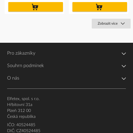
do
do
košíku
košíku
Zobrazit více
Pro zákazníky
Souhrn podmínek
O nás
Elfetex, spol. s r.o.
Hřbitovní 31a
Plzeň 312 00
Česká republika
IČO: 40524485
DIČ: CZ40524485