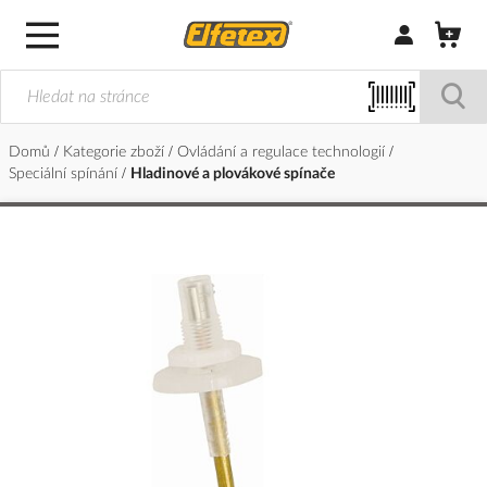
Přihlásit/Regi
Domů
Kategorie zboží
Ovládání a regulace technologií
Speciální spínání
Hladinové a plovákové spínače
Přeskočit
na
konec
galerie
s
obrázky