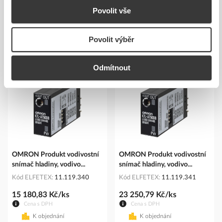
Povolit vše
Povolit výběr
Podobné produkty
Odmítnout
OMRON Produkt vodivostní
OMRON Produkt vodivostní
snímač hladiny, vodivo...
snímač hladiny, vodivo...
Kód ELFETEX
11.119.340
Kód ELFETEX
11.119.341
15 180,83 Kč/ks
23 250,79 Kč/ks
Cena s DPH
Cena s DPH
K objednání
K objednání