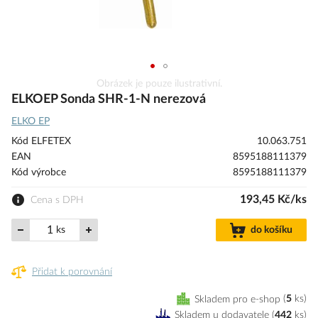
Přeskočit
Obrázek je pouze ilustrativní.
na
ELKOEP Sonda SHR-1-N nerezová
začátek
ELKO EP
galerie
s
Kód ELFETEX
10.063.751
obrázky
EAN
8595188111379
Kód výrobce
8595188111379
193,45 Kč/ks
Cena s DPH
ks
do košíku
Přidat k porovnání
Skladem pro e-shop
5
ks
Skladem u dodavatele
(
442
ks
)