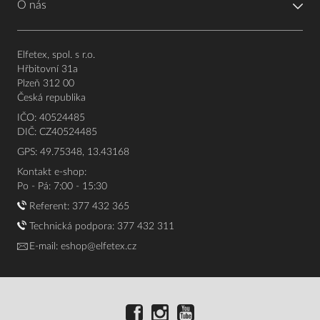
O nás
Elfetex, spol. s r.o.
Hřbitovní 31a
Plzeň 312 00
Česká republika
IČO: 40524485
DIČ: CZ40524485
GPS: 49.75348, 13.43168
Kontakt e-shop:
Po - Pá: 7:00 - 15:30
Referent:
377 432 365
Technická podpora: 377 432 311
E-mail:
eshop@elfetex.cz