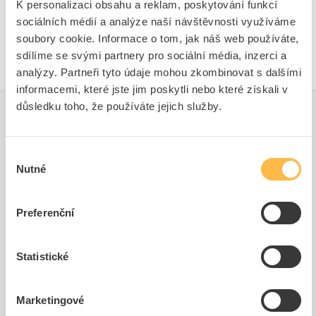
K personalizaci obsahu a reklam, poskytování funkcí
+
Odpovědnost za produkt
GPSR Details
sociálních médií a analýze naší návštěvnosti využíváme
WAPRO spol. s r.o.
soubory cookie. Informace o tom, jak náš web používáte,
sdílíme se svými partnery pro sociální média, inzerci a
Adresa: Olomoucká 113, 796 07 Držovice, Česká republika
analýzy. Partneři tyto údaje mohou zkombinovat s dalšími
Odpovědná osoba: Martin Hrubý
informacemi, které jste jim poskytli nebo které získali v
Telefon: 736 625 479
E-mail:
info@wapro.cz
důsledku toho, že používáte jejich služby.
www.wapro.cz
Související produkty
Výběr
Nutné
souhlasu
Preferenční
Statistické
WAPRO Pásek C-925
Marketingové
15,88mm (30,5m)