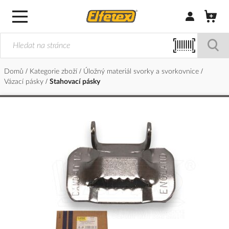
Přihlásit/Regi
Domů
Kategorie zboží
Úložný materiál svorky a svorkovnice
Vázací pásky
Stahovací pásky
Přeskočit
na
konec
galerie
s
obrázky