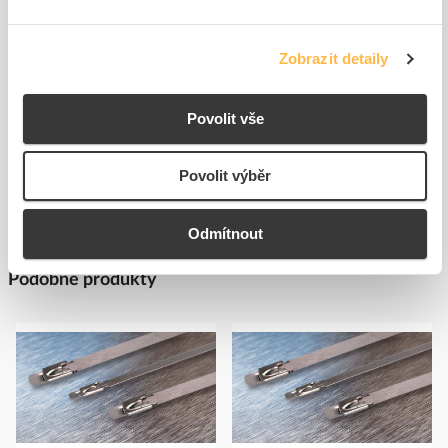
Kód ELFETEX
10.059.194
1 488,24 Kč/Balení
Zobrazit detaily
Cena s DPH
35
Balení
Povolit vše
do
košíku
Povolit výběr
Odmítnout
Podobné produkty