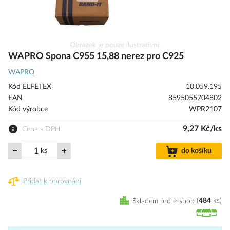
Přeskočit
Obrázek je pouze ilustrativní.
na
WAPRO Spona C955 15,88 nerez pro C925
začátek
WAPRO
galerie
s
Kód ELFETEX
10.059.195
obrázky
EAN
8595055704802
Kód výrobce
WPR2107
9,27 Kč/ks
Cena s DPH
ks
do košíku
Přidat k porovnání
Skladem pro e-shop
484
ks