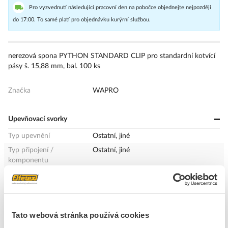
Pro vyzvednutí následující pracovní den na pobočce objednejte nejpozději
do 17:00. To samé platí pro objednávku kurýrní službou.
nerezová spona PYTHON STANDARD CLIP pro standardní kotvící
pásy š. 15,88 mm, bal. 100 ks
Značka
WAPRO
Upevňovací svorky
Typ upevnění
Ostatní, jiné
Typ připojení /
Ostatní, jiné
komponentu
Materiál
Nerez
Povrchová úprava
Bez povrchové úpravy
Lomové (mezní) zatížení
7000 N
Tato webová stránka používá cookies