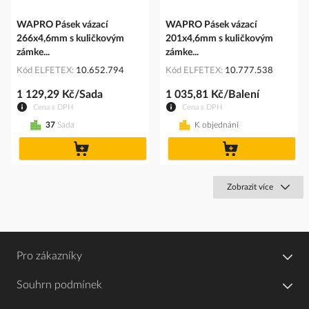
WAPRO Pásek vázací
WAPRO Pásek vázací
266x4,6mm s kuličkovým
201x4,6mm s kuličkovým
zámke...
zámke...
Kód ELFETEX
10.652.794
Kód ELFETEX
10.777.538
1 129,29 Kč/Sada
1 035,81 Kč/Balení
Cena s DPH
Cena s DPH
37
Sada
K objednání
do
do
košíku
košíku
Zobrazit více
Pro zákazníky
Souhrn podmínek