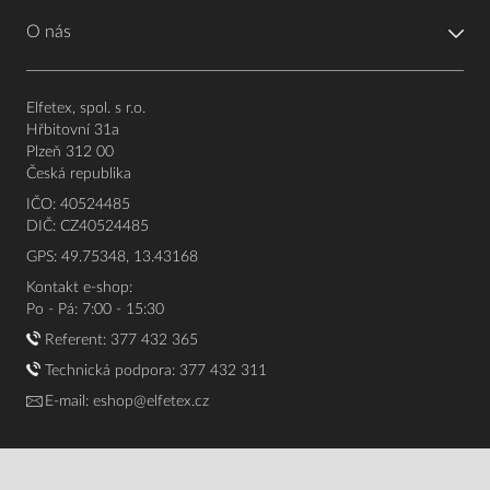
O nás
Elfetex, spol. s r.o.
Hřbitovní 31a
Plzeň 312 00
Česká republika
IČO: 40524485
DIČ: CZ40524485
GPS: 49.75348, 13.43168
Kontakt e-shop:
Po - Pá: 7:00 - 15:30
Referent:
377 432 365
Technická podpora: 377 432 311
E-mail:
eshop@elfetex.cz