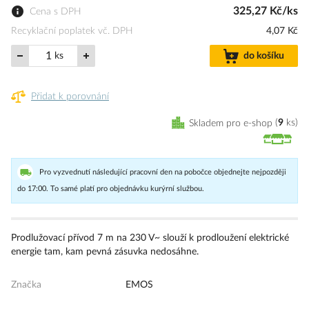
325,27 Kč/ks
Cena s DPH
Recyklační poplatek vč. DPH
4,07 Kč
ks
do košíku
Přidat k porovnání
Skladem pro e-shop
9
ks
Pro vyzvednutí následující pracovní den na pobočce objednejte nejpozději
do 17:00. To samé platí pro objednávku kurýrní službou.
Prodlužovací přívod 7 m na 230 V~ slouží k prodloužení elektrické
energie tam, kam pevná zásuvka nedosáhne.
Značka
EMOS