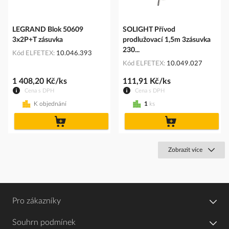
LEGRAND Blok 50609
SOLIGHT Přívod
3x2P+T zásuvka
prodlužovací 1,5m 3zásuvka
230...
Kód ELFETEX
10.046.393
Kód ELFETEX
10.049.027
1 408,20 Kč/ks
111,91 Kč/ks
Cena s DPH
Cena s DPH
K objednání
1
ks
do
do
košíku
košíku
Zobrazit více
Pro zákazníky
Souhrn podmínek