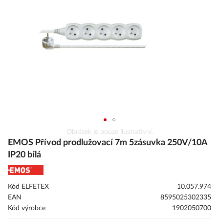
s
obrázky
Přeskočit
Obrázek je pouze ilustrativní.
na
EMOS Přívod prodlužovací 7m 5zásuvka 250V/10A
začátek
IP20 bílá
galerie
s
obrázky
Kód ELFETEX
10.057.974
EAN
8595025302335
Kód výrobce
1902050700