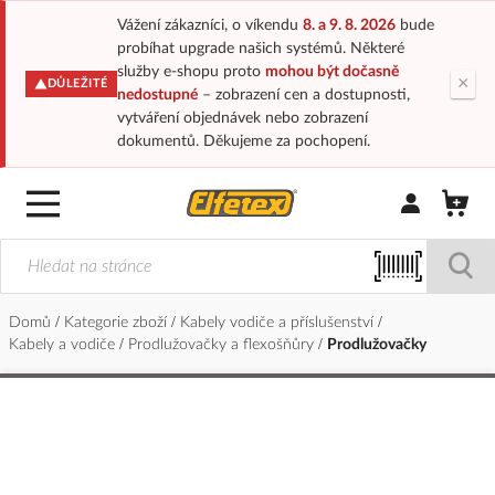
Vážení zákazníci, o víkendu
8. a 9. 8. 2026
bude
probíhat upgrade našich systémů. Některé
služby e-shopu proto
mohou být dočasně
×
DŮLEŽITÉ
nedostupné
– zobrazení cen a dostupnosti,
vytváření objednávek nebo zobrazení
dokumentů. Děkujeme za pochopení.
Přihlásit/Regi
Domů
Kategorie zboží
Kabely vodiče a příslušenství
Kabely a vodiče
Prodlužovačky a flexošňůry
Prodlužovačky
Přeskočit
na
konec
galerie