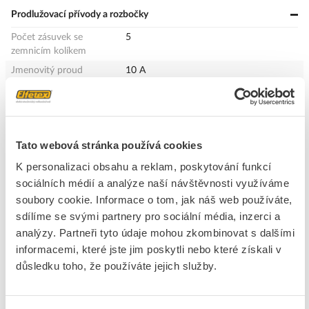
Prodlužovací přívody a rozbočky
Počet zásuvek se
5
zemnicím kolíkem
Jmenovitý proud
10 A
Průřez vodiče
1 mm²
Materiál
Plast
Barva
Bílá
Tato webová stránka používá cookies
Délka přívodního kabelu
7 m
K personalizaci obsahu a reklam, poskytování funkcí
S vypínačem
Ne
sociálních médií a analýze naší návštěvnosti využíváme
Rozsah provozních teplot
- - - °C
soubory cookie. Informace o tom, jak náš web používáte,
sdílíme se svými partnery pro sociální média, inzerci a
+
Odpovědnost za produkt
analýzy. Partneři tyto údaje mohou zkombinovat s dalšími
GPSR Details
informacemi, které jste jim poskytli nebo které získali v
EMOS spol s r. o.
důsledku toho, že používáte jejich služby.
Adresa: Lipnická 2844, 750 02 Přerov I - Město, Česká republika
Odpovědná osoba: Jaromír Jemelka
Telefon: 606 391 202