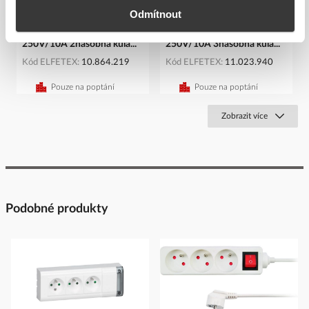
Odmítnout
EMOS Zásuvka rozbočovací
EMOS Zásuvka rozbočovací
250V/10A 2násobná kula...
250V/10A 3násobná kula...
Kód ELFETEX
10.864.219
Kód ELFETEX
11.023.940
Pouze na poptání
Pouze na poptání
Zobrazit více
Podobné produkty