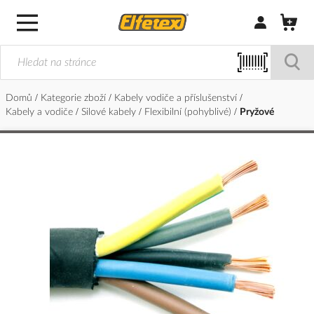
Přihlásit/Regi
Domů
Kategorie zboží
Kabely vodiče a příslušenství
Kabely a vodiče
Silové kabely
Flexibilní (pohyblivé)
Pryžové
Přeskočit
na
konec
galerie
s
obrázky