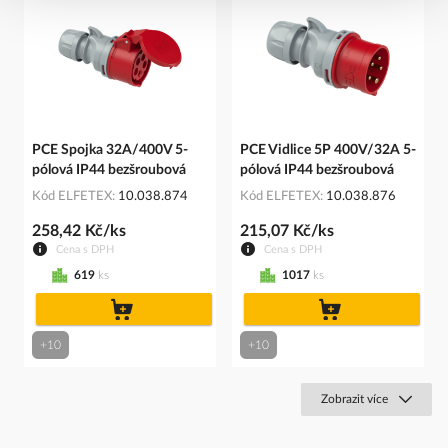
PCE Spojka 32A/400V 5-
PCE Vidlice 5P 400V/32A 5-
pólová IP44 bezšroubová
pólová IP44 bezšroubová
Kód ELFETEX
10.038.874
Kód ELFETEX
10.038.876
258,42 Kč/ks
215,07 Kč/ks
Cena s DPH
Cena s DPH
619
ks
1017
ks
do
do
košíku
košíku
+10
+10
Zobrazit více