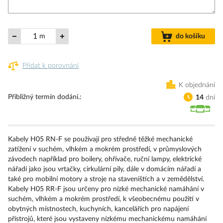
m
do košíku
Přidat k porovnání
K objednání
Přibližný termín dodání.
14
dní
Kabely H05 RN-F se používají pro středně těžké mechanické
zatížení v suchém, vlhkém a mokrém prostředí, v průmyslových
závodech například pro boilery, ohřívače, ruční lampy, elektrické
nářadí jako jsou vrtačky, cirkulární pily, dále v domácím nářadí a
také pro mobilní motory a stroje na staveništích a v zemědělství.
Kabely H05 RR-F jsou určeny pro nízké mechanické namáhání v
suchém, vlhkém a mokrém prostředí, k všeobecnému použití v
obytných místnostech, kuchyních, kancelářích pro napájení
přístrojů, které jsou vystaveny nízkému mechanickému namáhání