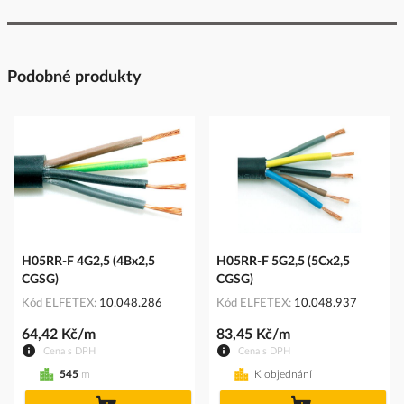
Podobné produkty
H05RR-F 4G2,5 (4Bx2,5
H05RR-F 5G2,5 (5Cx2,5
CGSG)
CGSG)
Kód ELFETEX
10.048.286
Kód ELFETEX
10.048.937
64,42 Kč/m
83,45 Kč/m
Cena s DPH
Cena s DPH
545
m
K objednání
do
do