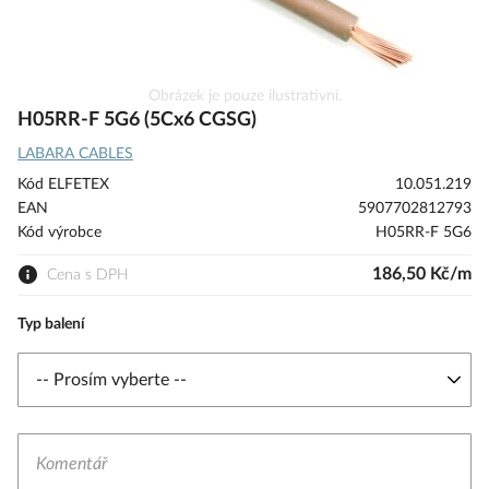
Přeskočit
Obrázek je pouze ilustrativní.
na
H05RR-F 5G6 (5Cx6 CGSG)
začátek
LABARA CABLES
galerie
s
Kód ELFETEX
10.051.219
obrázky
EAN
5907702812793
Kód výrobce
H05RR-F 5G6
186,50 Kč/m
Cena s DPH
Typ balení