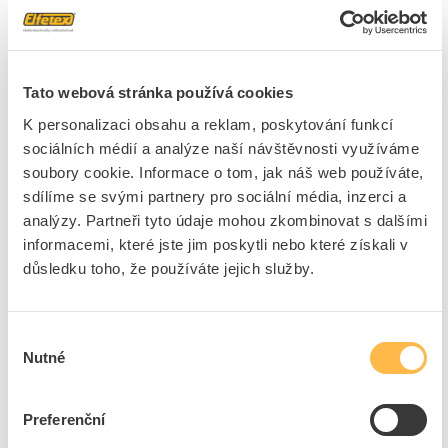
Značka
LABARA CABLES
Flexibilní kabely
Tato webová stránka používá cookies
Provedení
Kulatý
K personalizaci obsahu a reklam, poskytování funkcí
Jmenovitý průřez vodiče
6 mm²
sociálních médií a analýze naší návštěvnosti využíváme
Izolace vodiče
Pryž (EPR)
soubory cookie. Informace o tom, jak náš web používáte,
sdílíme se svými partnery pro sociální média, inzerci a
Značení vodiče
Barva
analýzy. Partneři tyto údaje mohou zkombinovat s dalšími
Jmenovité napětí U
500
informacemi, které jste jim poskytli nebo které získali v
Barva pláště
Černá
důsledku toho, že používáte jejich služby.
Materiál pláště
Pryž (EPR)
Třída vodiče
Třída 5 = flexibilní
Výběr
Ochranný vodič PE
Ano
Nutné
souhlasu
Jmenovité napětí U0
300 V
Počet jader
5
Preferenční
Přípustná max. teplota
60 °C
vodiče