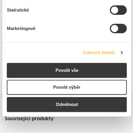
Vnější průměr cca
18.6
Statistické
Marketingové
Ke stažení
Zobrazit detaily
Technické dokumenty
Bezpečnostní dokumenty
Technická specifikace.pdf
Prohlášení o shodě.pdf
Povolit vše
Povolit výběr
Odmítnout
Související produkty