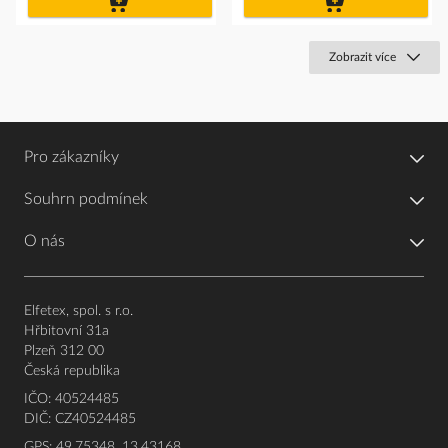
košíku
košíku
Zobrazit více
Pro zákazníky
Souhrn podmínek
O nás
Elfetex, spol. s r.o.
Hřbitovní 31a
Plzeň 312 00
Česká republika
IČO: 40524485
DIČ: CZ40524485
GPS: 49.75348, 13.43168