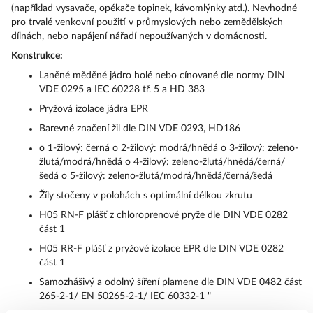
(například vysavače, opékače topinek, kávomlýnky atd.). Nevhodné
pro trvalé venkovní použití v průmyslových nebo zemědělských
dílnách, nebo napájení nářadí nepoužívaných v domácnosti.
Konstrukce:
Laněné měděné jádro holé nebo cínované dle normy DIN
VDE 0295 a IEC 60228 tř. 5 a HD 383
Pryžová izolace jádra EPR
Barevné značení žil dle DIN VDE 0293, HD186
o 1-žilový: černá o 2-žilový: modrá/hnědá o 3-žilový: zeleno-
žlutá/modrá/hnědá o 4-žilový: zeleno-žlutá/hnědá/černá/
šedá o 5-žilový: zeleno-žlutá/modrá/hnědá/černá/šedá
Žíly stočeny v polohách s optimální délkou zkrutu
H05 RN-F plášť z chloroprenové pryže dle DIN VDE 0282
část 1
H05 RR-F plášť z pryžové izolace EPR dle DIN VDE 0282
část 1
Samozhášivý a odolný šíření plamene dle DIN VDE 0482 část
265-2-1/ EN 50265-2-1/ IEC 60332-1 "