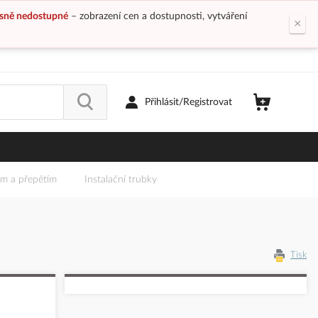
sně nedostupné
– zobrazení cen a dostupnosti, vytváření
×
Přihlásit/Registrovat
em a přepětím
Instalační trubky
Tisk