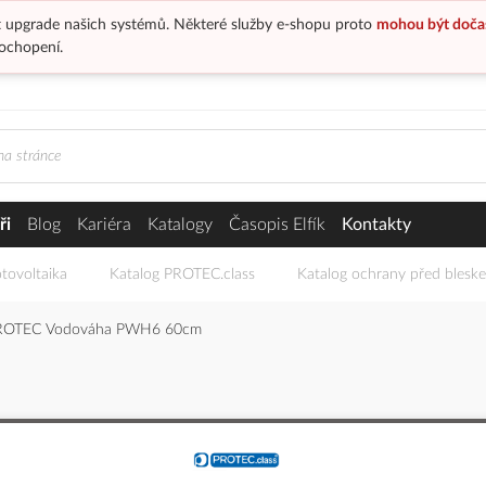
 upgrade našich systémů. Některé služby e-shopu proto
mohou být doča
ochopení.
ři
Blog
Kariéra
Katalogy
Časopis Elfík
Kontakty
tovoltaika
Katalog PROTEC.class
Katalog ochrany před blesk
ROTEC Vodováha PWH6 60cm