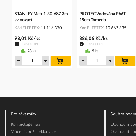
STANLEY Metr 1-30-687 3m
PROTEC Vodováha PWT
svinovací
25cm Torpedo
Kód ELFETEX
11.116.370
Kód ELFETEX
10.662.335
98,01 Kč/ks
386,06 Kč/ks
Cena s DPH
Cena s DPH
23
ks
5
ks
do
do
košíku
koš
Pro zákazníky
Souhrn podm
Kontaktujte nás
Obchodní pod
Vrácení zboží, reklamace
Obchodní pod