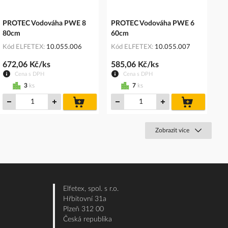
PROTEC Vodováha PWE 8
PROTEC Vodováha PWE 6
80cm
60cm
Kód ELFETEX
10.055.006
Kód ELFETEX
10.055.007
672,06 Kč/ks
585,06 Kč/ks
Cena s DPH
Cena s DPH
3
ks
7
ks
do
do
košíku
košíku
Zobrazit více
Elfetex, spol. s r.o.
Hřbitovní 31a
Plzeň 312 00
Česká republika