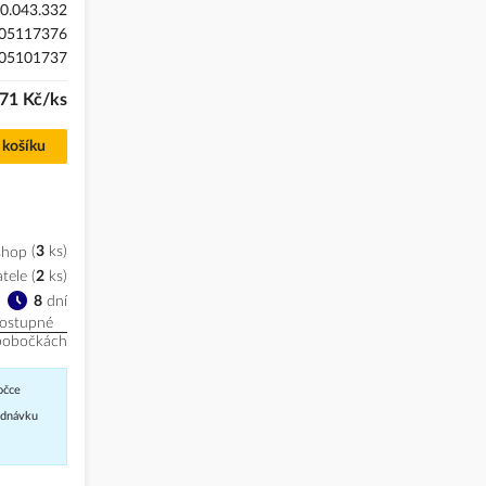
0.043.332
05117376
05101737
71 Kč/ks
 košíku
shop
3
ks
tele
(
2
ks
)
8
dní
ostupné
pobočkách
očce
jednávku