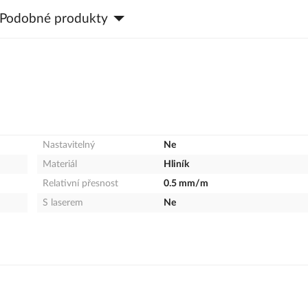
Podobné produkty
Nastavitelný
Ne
Materiál
Hliník
Relativní přesnost
0.5 mm/m
S laserem
Ne