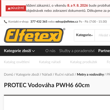
Vážení zákazníci, o víkendu
8. a 9. 8. 2026
bude probíhat
DŮLEŽITÉ
objednávek nebo zobrazení dokumentů. Děkujeme za p
Přejít
Kontakt e-shop:
377 432 365
nebo
eshop@elfetex.cz
Po - Pá: (7:00 - 15:30)
na
obsah
Kategorie
Kategorie zboží
O nás
Služby a poradenství
Partne
Katalog osvětlení
Katalog nářadí
Katalog prodlužek
Fo
Domů
Kategorie zboží
Nářadí
Ruční nářadí
Metry a vodováhy
P
PROTEC Vodováha PWH6 60cm
Přeskočit
na