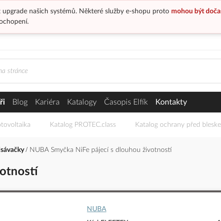
 upgrade našich systémů. Některé služby e-shopu proto
mohou být doča
ochopení.
ři
Blog
Kariéra
Katalogy
Časopis Elfík
Kontakty
tovoltaika
Katalog PROTEC.class
Katalog ochrany před blesk
dsávačky
NUBA Smyčka NiFe pájecí s dlouhou životností
otností
NUBA