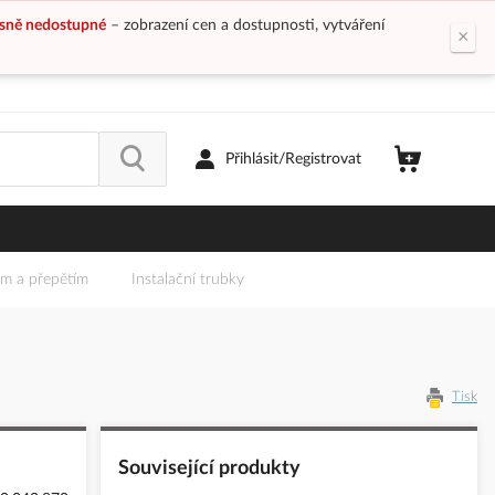
sně nedostupné
– zobrazení cen a dostupnosti, vytváření
×
Přihlásit/Registrovat
em a přepětím
Instalační trubky
Tisk
Související produkty