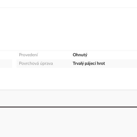
Provedení
Ohnutý
Povrchová úprava
Trvalý pájecí hrot