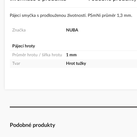
s
obrázky
Pájecí smyčka s prodlouženou životností. PSmNi průměr 1,3 mm.
Značka
NUBA
Pájecí hroty
Průměr hrotu / šířka hrotu
1 mm
Tvar
Hrot tužky
Podobné produkty