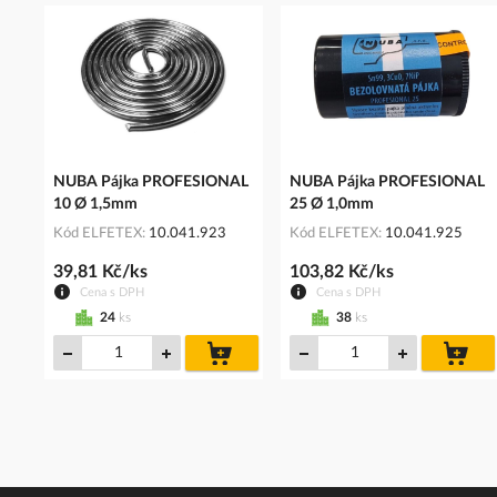
NUBA Pájka PROFESIONAL
NUBA Pájka PROFESIONAL
10 Ø 1,5mm
25 Ø 1,0mm
Kód ELFETEX
10.041.923
Kód ELFETEX
10.041.925
39,81 Kč/ks
103,82 Kč/ks
Cena s DPH
Cena s DPH
24
ks
38
ks
do
do
košíku
koš