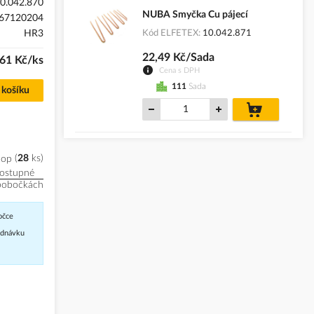
0.042.870
NUBA Smyčka Cu pájecí
67120204
HR3
Kód ELFETEX
10.042.871
22,49 Kč/Sada
61 Kč/ks
Cena s DPH
111
Sada
 košíku
do
košíku
hop
28
ks
ostupné
pobočkách
očce
jednávku