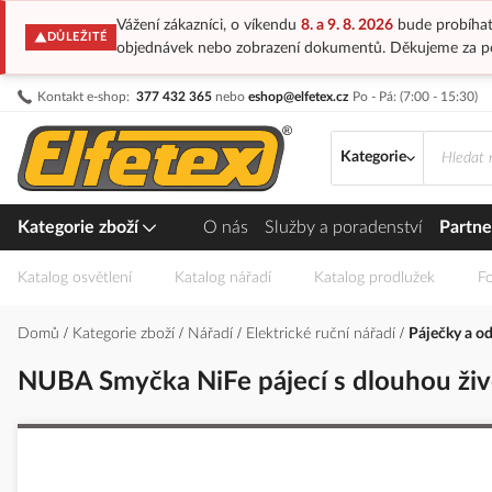
Vážení zákazníci, o víkendu
8. a 9. 8. 2026
bude probíhat
DŮLEŽITÉ
objednávek nebo zobrazení dokumentů. Děkujeme za p
Přejít
Kontakt e-shop:
377 432 365
nebo
eshop@elfetex.cz
Po - Pá: (7:00 - 15:30)
na
obsah
Kategorie
Kategorie zboží
O nás
Služby a poradenství
Partne
Katalog osvětlení
Katalog nářadí
Katalog prodlužek
Fo
Domů
Kategorie zboží
Nářadí
Elektrické ruční nářadí
Páječky a o
NUBA Smyčka NiFe pájecí s dlouhou živ
Přeskočit
na