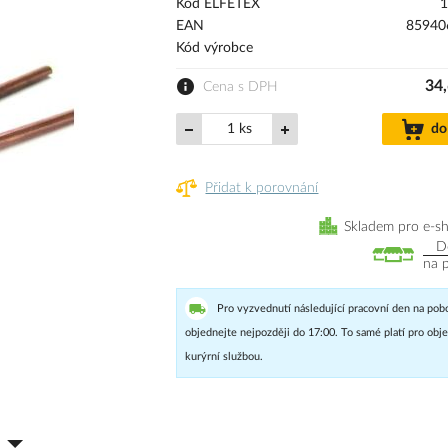
Kód ELFETEX
1
EAN
85940
Kód výrobce
34,
Cena s DPH
ks
do
Přidat k porovnání
Skladem pro e-s
D
na 
Pro vyzvednutí následující pracovní den na pob
objednejte nejpozději do 17:00. To samé platí pro ob
kurýrní službou.