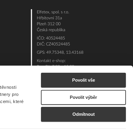
Elfetex, spol. s r.o.
Hřbitovní 31a
Plzeň 312 00
Česká republika
IČO: 40524485
DIČ: CZ40524485
GPS: 49.75348, 13.43168
Kontakt e-shop:
Po - Pá: 7:00 - 15:30
Referent:
377 432 365
Povolit vše
Technická podpora: 377 432 311
těvnosti
E-mail:
eshop@elfetex.cz
tnery pro
Povolit výběr
acemi, které
Odmítnout