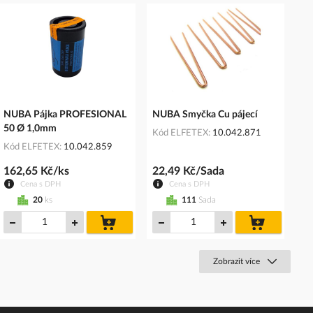
NUBA Pájka PROFESIONAL
NUBA Smyčka Cu pájecí
50 Ø 1,0mm
Kód ELFETEX
10.042.871
Kód ELFETEX
10.042.859
162,65 Kč/ks
22,49 Kč/Sada
Cena s DPH
Cena s DPH
20
ks
111
Sada
do
do
košíku
košíku
Zobrazit více