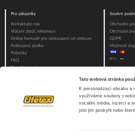
Pro zákazníky
Souhrn podm
Kontaktujte nás
Obchodní pod
Vrácení zboží, reklamace
Obchodní pod
Online formulář pro odstoupení od smlouvy
GDPR
Poškozená zásilka
Možnosti dop
Pobočky
FAQ
Slovník pojmů
Mapa webu
Tato webová stránka použ
Ceník obalových materiálů
K personalizaci obsahu a 
využíváme soubory cookie.
sociální média, inzerci a 
jste jim poskytli nebo kter