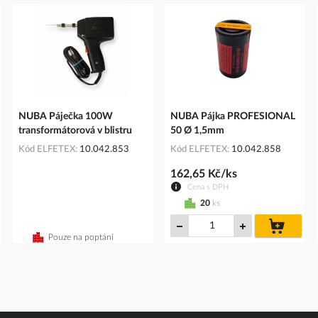
NUBA Páječka 100W
NUBA Pájka PROFESIONAL
transformátorová v blistru
50 Ø 1,5mm
Kód ELFETEX
10.042.853
Kód ELFETEX
10.042.858
162,65 Kč/ks
Cena s DPH
20
ks
do
íku
košíku
Pouze na poptání