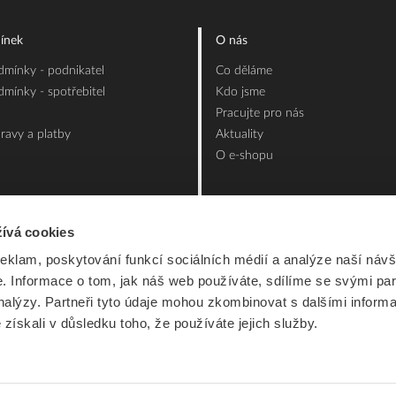
ínek
O nás
mínky - podnikatel
Co děláme
mínky - spotřebitel
Kdo jsme
Pracujte pro nás
ravy a platby
Aktuality
O e-shopu
ívá cookies
reklam, poskytování funkcí sociálních médií a analýze naší návš
 Informace o tom, jak náš web používáte, sdílíme se svými par
analýzy. Partneři tyto údaje mohou zkombinovat s dalšími inform
é získali v důsledku toho, že používáte jejich služby.