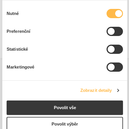
Výběr
Lepicí tyčinky pro lepicí pistole
Nutné
souhlasu
Barva
Průhledné
Průměr
11 mm
Preferenční
Délka
200 mm
Statistické
Marketingové
Zobrazit detaily
Podobné produkty
Povolit vše
Povolit výběr