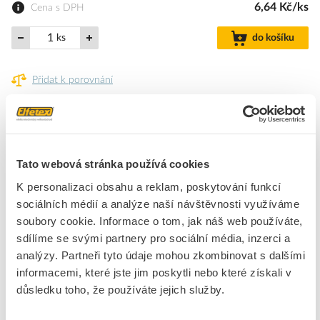
6,64 Kč/ks
Cena s DPH
ks
do košíku
Přidat k porovnání
Skladem pro e-shop
131
ks
Pro vyzvednutí následující pracovní den na pobočce objednejte nejpozději
Tato webová stránka používá cookies
do 17:00. To samé platí pro objednávku kurýrní službou.
K personalizaci obsahu a reklam, poskytování funkcí
sociálních médií a analýze naší návštěvnosti využíváme
soubory cookie. Informace o tom, jak náš web používáte,
Tavné tyčinky
sdílíme se svými partnery pro sociální média, inzerci a
průměr 11mm x 200mm, pracovní teplota 160°
analýzy. Partneři tyto údaje mohou zkombinovat s dalšími
informacemi, které jste jim poskytli nebo které získali v
důsledku toho, že používáte jejich služby.
Značka
VOREL