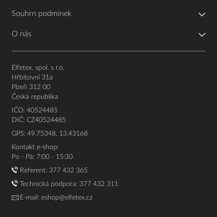
Souhrn podmínek
O nás
Elfetex, spol. s r.o.
Hřbitovní 31a
Plzeň 312 00
Česká republika
IČO: 40524485
DIČ: CZ40524485
GPS: 49.75348, 13.43168
Kontakt e-shop:
Po - Pá: 7:00 - 15:30
Referent:
377 432 365
Technická podpora: 377 432 311
E-mail:
eshop@elfetex.cz