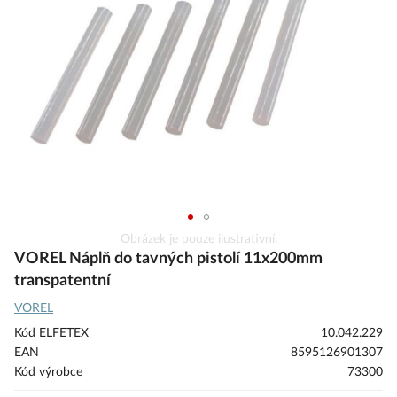
s
obrázky
Přeskočit
Obrázek je pouze ilustrativní.
na
VOREL Náplň do tavných pistolí 11x200mm
začátek
transpatentní
galerie
VOREL
s
obrázky
Kód ELFETEX
10.042.229
EAN
8595126901307
Kód výrobce
73300