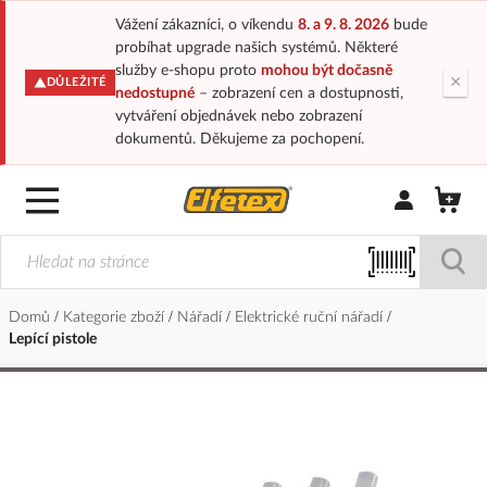
Vážení zákazníci, o víkendu
8. a 9. 8. 2026
bude
probíhat upgrade našich systémů. Některé
služby e-shopu proto
mohou být dočasně
×
DŮLEŽITÉ
nedostupné
– zobrazení cen a dostupnosti,
vytváření objednávek nebo zobrazení
dokumentů. Děkujeme za pochopení.
Přihlásit/Regi
Domů
Kategorie zboží
Nářadí
Elektrické ruční nářadí
Lepící pistole
Přeskočit
na
konec
galerie