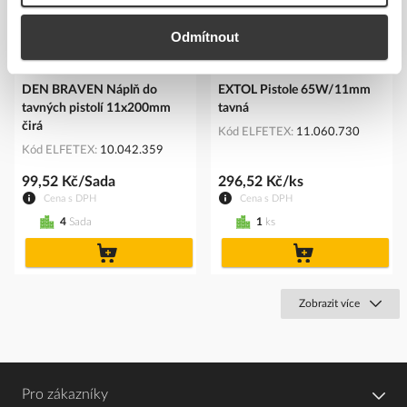
Odmítnout
DEN BRAVEN Náplň do
EXTOL Pistole 65W/11mm
tavných pistolí 11x200mm
tavná
čirá
Kód ELFETEX
11.060.730
Kód ELFETEX
10.042.359
99,52 Kč/Sada
296,52 Kč/ks
Cena s DPH
Cena s DPH
4
Sada
1
ks
do
do
košíku
košíku
Zobrazit více
Pro zákazníky