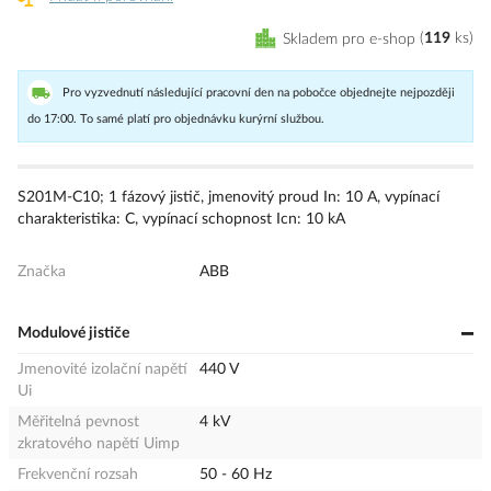
Skladem pro e-shop
119
ks
Pro vyzvednutí následující pracovní den na pobočce objednejte nejpozději
do 17:00. To samé platí pro objednávku kurýrní službou.
S201M-C10; 1 fázový jistič, jmenovitý proud In: 10 A, vypínací
charakteristika: C, vypínací schopnost Icn: 10 kA
Značka
ABB
Modulové jističe
Jmenovité izolační napětí
440 V
Ui
Měřitelná pevnost
4 kV
zkratového napětí Uimp
Frekvenční rozsah
50 - 60 Hz