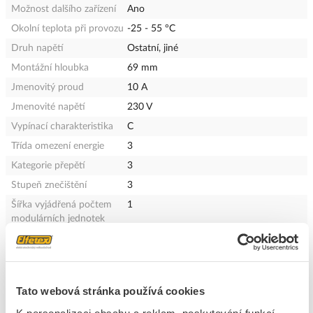
Možnost dalšího zařízení
Ano
Okolní teplota při provozu
-25 - 55 °C
Druh napětí
Ostatní, jiné
Montážní hloubka
69 mm
Jmenovitý proud
10 A
Jmenovité napětí
230 V
Vypínací charakteristika
C
Třída omezení energie
3
Kategorie přepětí
3
Stupeň znečištění
3
Šířka vyjádřená počtem
1
modulárních jednotek
Ochrana proti výbuchu
Ne
Stupeň krytí (IP)
IP20
Počet chráněných pólů
1
Tato webová stránka používá cookies
Současně spíná nulový
Ne
vodič