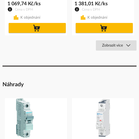
1 069,74 Kč/ks
1 381,01 Kč/ks
Cena s DPH
Cena s DPH
K objednání
K objednání
do
do
košíku
košíku
Zobrazit více
Náhrady