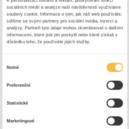
K personalizaci obsahu a reklam, poskytování funkcí
sociálních médií a analýze naší návštěvnosti využíváme
Podomítková montáž
Ne
soubory cookie. Informace o tom, jak náš web používáte,
Počet pólů celkem
1
sdílíme se svými partnery pro sociální média, inzerci a
Dimenzovaná vypínací
10 kA
analýzy. Partneři tyto údaje mohou zkombinovat s dalšími
schopnost Icn podle EN
informacemi, které jste jim poskytli nebo které získali v
60898 při 400 V
důsledku toho, že používáte jejich služby.
Dimenzovaná vypínací
10 kA
schopnost Icn podle EN
60898 při 230 V
Výběr
Dimenzovaná vypínací
15 kA
Nutné
souhlasu
schopnost Icn podle EN
60947-2 při 230 V
Dimenzovaná vypínací
15 kA
Preferenční
schopnost Icn podle EN
60947-2 při 400 V
Statistické
+
Odpovědnost za produkt
GPSR Details
Marketingové
ABB s.r.o.