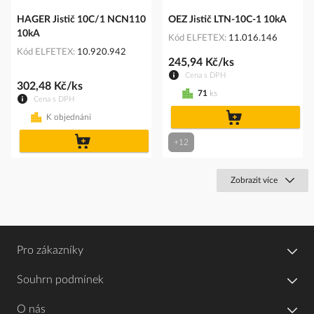
HAGER Jistič 10C/1 NCN110
OEZ Jistič LTN-10C-1 10kA
10kA
Kód ELFETEX
11.016.146
Kód ELFETEX
10.920.942
245,94 Kč/ks
Cena s DPH
302,48 Kč/ks
71
ks
Cena s DPH
do
K objednání
košíku
do
+12
košíku
Zobrazit více
Pro zákazníky
Souhrn podmínek
O nás