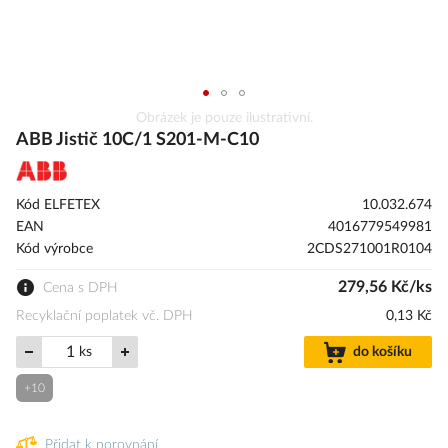
Přeskočit
Obrázek je pouze ilustrativní.
na
ABB Jistič 10C/1 S201-M-C10
začátek
galerie
s
Kód ELFETEX
10.032.674
obrázky
EAN
4016779549981
Kód výrobce
2CDS271001R0104
279,56 Kč/ks
Cena s DPH
Recyklační poplatek vč. DPH
0,13 Kč
ks
do košíku
+10
Přidat k porovnání