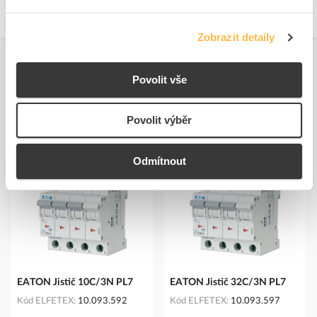
Adresa: Vyskočilova 1561/4a, 14000 Praha 4, Czech Republic
https://new.abb.com/contact-centers
Zobrazit detaily
Povolit vše
Povolit výběr
Podobné produkty
Odmítnout
EATON Jistič 10C/3N PL7
EATON Jistič 32C/3N PL7
Kód ELFETEX
10.093.592
Kód ELFETEX
10.093.597