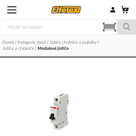
Přihlásit/Regi
Domů
Kategorie zboží
Jističe chrániče a pojistky
Jističe a chrániče
Modulové jističe
Přeskočit
na
konec
galerie
s
obrázky