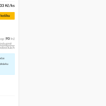
33 Kč/ks
 košíku
hop
93
ks
ostupné
pobočkách
očce
jednávku