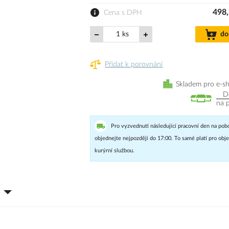
498,
Cena s DPH
ks
do
Přidat k porovnání
Skladem pro e-s
D
na 
Pro vyzvednutí následující pracovní den na pob
objednejte nejpozději do 17:00. To samé platí pro ob
kurýrní službou.