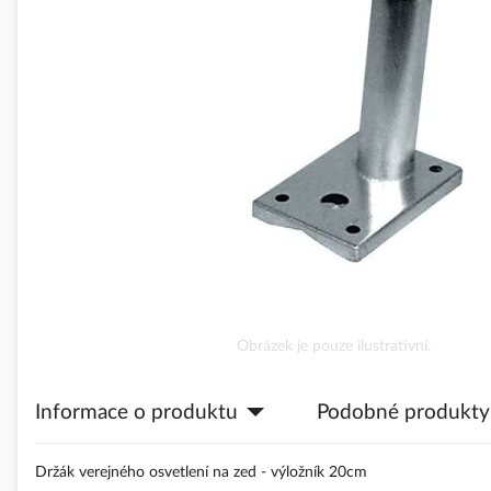
obrázky
Přeskočit
Obrázek je pouze ilustrativní.
na
začátek
Informace o produktu
Podobné produkty
galerie
s
obrázky
Držák verejného osvetlení na zed - výložník 20cm