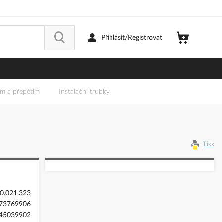
Přihlásit/Registrovat
em a přepětím
Instalační trubky
Tisk
0.021.323
73769906
45039902