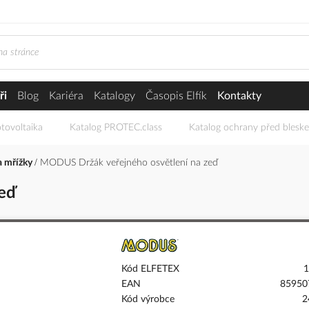
ři
Blog
Kariéra
Katalogy
Časopis Elfík
Kontakty
tovoltaika
Katalog PROTEC.class
Katalog ochrany před blesk
a mřížky
MODUS Držák veřejného osvětlení na zeď
eď
Kód ELFETEX
1
EAN
85950
Kód výrobce
2