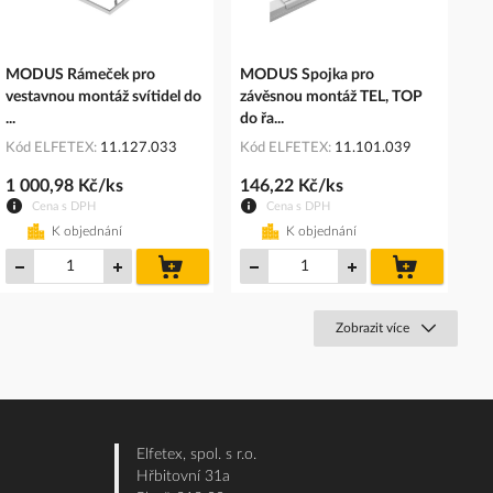
MODUS Rámeček pro
MODUS Spojka pro
vestavnou montáž svítidel do
závěsnou montáž TEL, TOP
...
do řa...
Kód ELFETEX
11.127.033
Kód ELFETEX
11.101.039
1 000,98 Kč/ks
146,22 Kč/ks
Cena s DPH
Cena s DPH
K objednání
K objednání
do
do
košíku
košíku
Zobrazit více
Elfetex, spol. s r.o.
Hřbitovní 31a