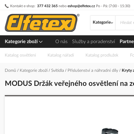
Přejít
Kontakt e-shop:
377 432 365
nebo
eshop@elfetex.cz
Po - Pá: (7:00 - 15:30)
na
obsah
Kategorie
Kategorie zboží
O nás
Služby a poradenství
Partne
Katalog osvětlení
Katalog nářadí
Katalog prodlužek
Fo
Domů
Kategorie zboží
Svítidla
Příslušenství a náhradní díly
Kryty 
MODUS Držák veřejného osvětlení na z
Přeskočit
na
konec
galerie
s