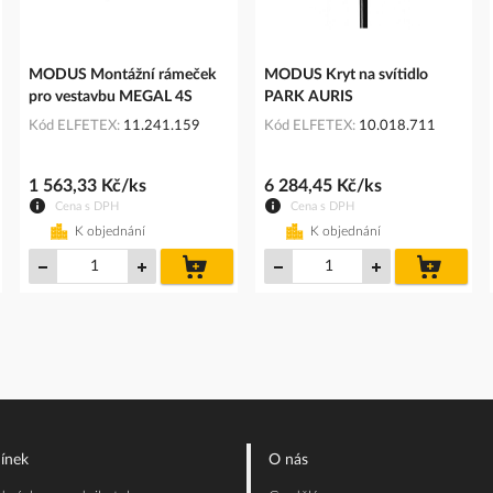
MODUS Montážní rámeček
MODUS Kryt na svítidlo
pro vestavbu MEGAL 4S
PARK AURIS
Kód ELFETEX
11.241.159
Kód ELFETEX
10.018.711
1 563,33 Kč/ks
6 284,45 Kč/ks
Cena s DPH
Cena s DPH
K objednání
K objednání
do
do
íku
košíku
košíku
ínek
O nás