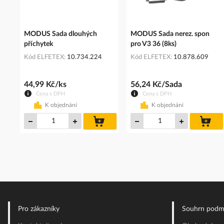
MODUS Sada dlouhých
MODUS Sada nerez. spon
příchytek
pro V3 36 (8ks)
Kód ELFETEX
10.734.224
Kód ELFETEX
10.878.609
44,99 Kč/ks
56,24 Kč/Sada
Cena s DPH
Cena s DPH
K objednání
K objednání
do
do
košíku
koš
Pro zákazníky
Souhrn podm